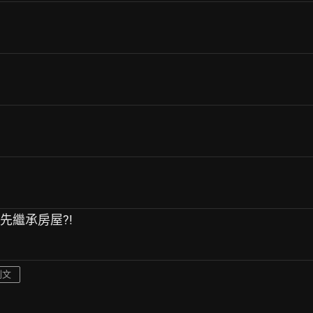
先繼承房屋?!
刪文