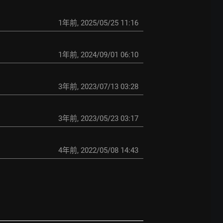
1年前
,
2025/05/25 11:16
1年前
,
2024/09/01 06:10
3年前
,
2023/07/13 03:28
3年前
,
2023/05/23 03:17
4年前
,
2022/05/08 14:43