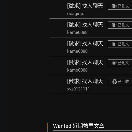
[徵求] 找人聊天
已刪文
odagirijo
[徵求] 找人聊天
已刪文
kame0088
[徵求] 找人聊天
已刪文
kame0088
[徵求] 找人聊天
已刪文
kame0088
[徵求] 找人聊天
已回收
xyz0131111
Wanted 近期熱門文章