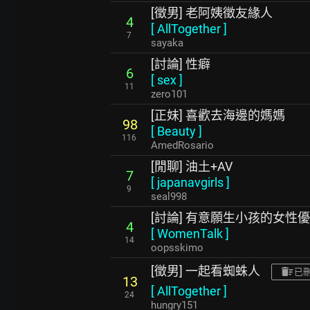
[徵男] 老阿姨徵友緣人
4
[
AllTogether
]
7
sayaka
[討論] 性癖
6
[
sex
]
11
zero101
[正妹] 喜歡去海邊的媽媽
98
[
Beauty
]
116
AmedRosario
[閒聊] 油土+AV
7
[
japanavgirls
]
9
seal998
[討論] 有意願生小孩的女性優
4
[
WomenTalk
]
14
oopsskimo
[徵男] 一起看蜘蛛人
已
13
[
AllTogether
]
24
hungry151