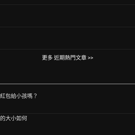
更多 近期熱門文章 >>
包紅包給小孩嗎？
友的大小如何