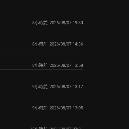
3小時前
,
2026/08/07 19:30
8小時前
,
2026/08/07 14:36
8小時前
,
2026/08/07 13:58
9小時前
,
2026/08/07 13:17
9小時前
,
2026/08/07 13:05