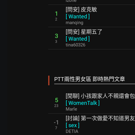
izone
[問安] 皮克敏
1
[
Wanted
]
2
manqing
[問安] 星期五了
3
[
Wanted
]
3
tina60326
PTT兩性男女區 即時熱門文章
[閒聊] 小孩跟家人不親還會
5
[
WomenTalk
]
23
Marle
[討論] 第一次做愛不知道男
-1
[
sex
]
7
DETIA