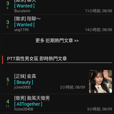
3
[
Wanted
]
6
Bucutemi
11小時前
,
08/08
[徵求] 陪聊～
3
[
Wanted
]
5
ung1195
14小時前
,
08/08
更多 近期熱門文章 >>
PTT兩性男女區 即時熱門文章
[正妹] 兪真
5
[
Beauty
]
7
jclee0000
2小時前
,
08/09
[徵男] 颱風天徵男
4
[
AllTogether
]
11
lizzie20408
3小時前
,
08/09