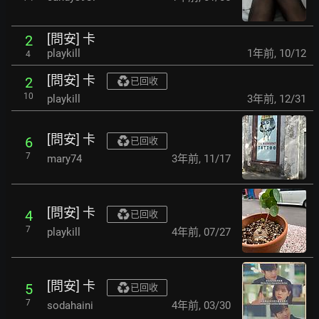
[問安] 卡
2
playkill
1年前
,
10/12
4
[問安] 卡
2
已回收
10
playkill
3年前
,
12/31
[問安] 卡
6
已回收
7
mary74
3年前
,
11/17
[問安] 卡
4
已回收
7
playkill
4年前
,
07/27
[問安] 卡
5
已回收
7
sodahaini
4年前
,
03/30