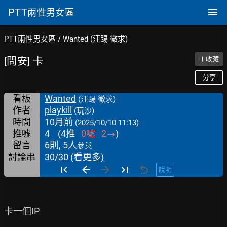
PTT
兩性男女區
PTT兩性男女區
/
Wanted (汪踢 徵求)
[問安] 卡
＋收藏
分享
看板
Wanted
(汪踢 徵求)
作者
playkill
(玩沙)
時間
10月前
(2025/10/10 11:13)
推噓
4
(
4
推
0
噓
2
→
)
留言
6則, 5人
參與
討論串
30/30 (看更多)
說明
卡一個IP
