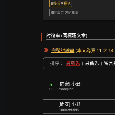
更多分享選項
關閉廣告 方便截圖
討論串 (同標題文章)
完整討論串
(本文為第 11 之 14
排序：
最新先
|
最舊先
|
留言
[問安] 小丑
5
manqing
13
[問安] 小丑
manseeajed