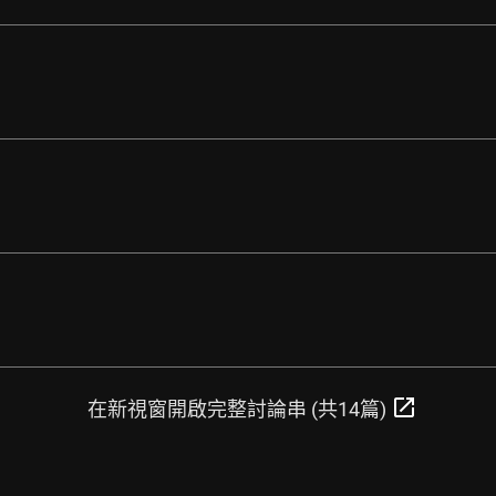
open_in_new
在新視窗開啟完整討論串 (共14篇)