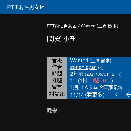
PTT
兩性男女區
PTT兩性男女區
/
Wanted (汪踢 徵求)
[問安] 小丑
看板
Wanted
(汪踢 徵求)
作者
zononicyan
(Z)
時間
2年前
(2024/06/01 12:11)
推噓
1
(
1
推
0
噓
0
→
)
留言
1則, 1人
, 2年前
參與
最新
討論串
11/14 (看更多)
晚安
