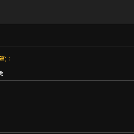
 篇)：
數