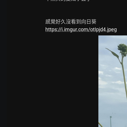
https://i.imgur.com/otIpjd4.jpeg