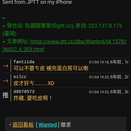
Sent from JPTT on my iPhone

※ 發信站: 批踢踢實業坊(ptt.cc), 來自: 223.137.8.173 
(臺灣)

※ 文章網址: 
https://www.ptt.cc/bbs/Wanted/M.15781
36022.A.2E9.html
6年前
, 1
fantiida
01/04 19:18,
F
→
可以不要ㄘ皮 補充蛋白質可以喇
6年前
, 2
oilcc
01/04 19:20,
F
→
皮才好ㄘ.........XD
6年前
, 3
d9578573
01/04 19:52,
F
推
炸雞..要吃皮啊！
‣
返回看板
[
Wanted
]
徵求