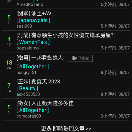
92
AmedRosario
5小時前
,
08/07
[閒聊] 油土+AV
5
[
japanavgirls
]
7
seal998
5小時前
,
08/07
[討論] 有意願生小孩的女性優先繼承房屋?!
4
[
WomenTalk
]
12
oopsskimo
7小時前
,
08/07
[徵男] 一起看蜘蛛人
已刪文
13
[
AllTogether
]
24
hungry151
8小時前
,
08/07
[正妹] 謝夏天 2023
7
[
Beauty
]
14
asxc530530
8小時前
,
08/07
[徵女] 人正奶大錢多多佳
5
[
AllTogether
]
9
corydoras09
9小時前
,
08/07
更多 即時熱門文章 >>