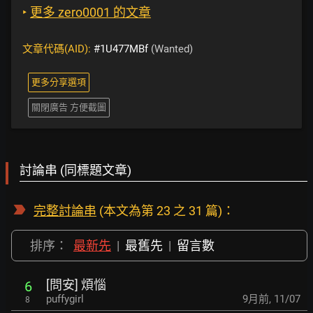
‣
更多 zero0001 的文章
文章代碼(AID):
#1U477MBf
(Wanted)
更多分享選項
關閉廣告 方便截圖
討論串 (同標題文章)
完整討論串
(本文為第 23 之 31 篇)：
排序：
最新先
|
最舊先
|
留言數
[問安] 煩惱
6
puffygirl
9月前
,
11/07
8