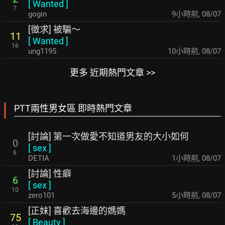
[
Wanted
]
7
gogin
9小時前
,
08/07
[徵求] 被騙～
11
[
Wanted
]
16
ung1195
10小時前
,
08/07
更多 近期熱門文章 >>
PTT兩性男女區 即時熱門文章
[討論] 第一次做愛不知道男友的大小如何
0
[
sex
]
6
DETIA
1小時前
,
08/07
[討論] 性癖
6
[
sex
]
10
zero101
5小時前
,
08/07
[正妹] 喜歡去海邊的媽媽
75
[
Beauty
]