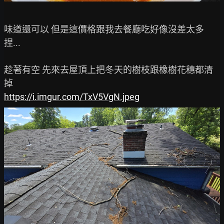
味道還可以 但是這價格跟我去餐廳吃好像沒差太多
捏...

趁著有空 先來去屋頂上把冬天的樹枝跟橡樹花穗都清
https://i.imgur.com/TxV5VgN.jpeg