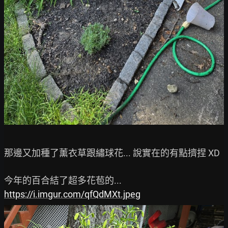
那邊又加種了薰衣草跟繡球花... 說實在的有點擠捏 XD

https://i.imgur.com/qfQdMXt.jpeg