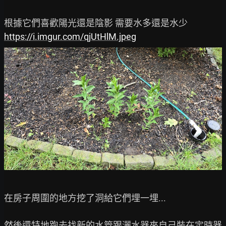
https://i.imgur.com/qjUtHlM.jpeg
在房子周圍的地方挖了洞給它們埋一埋...

然後還特地跑去找新的水管跟灑水器來自己裝在定時器