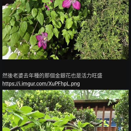
https://i.imgur.com/XuPFhpL.png