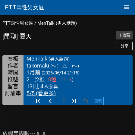
PTT
兩性男女區
PTT兩性男女區
/
MenTalk (男人話題)
[閒聊] 夏天
＋收藏
分享
看板
MenTalk
(男人話題)
作者
takomalu
(～(╴△╴)～)
時間
1月前
(2026/06/14 21:15)
推噓
2
(
2
推
0
噓
11
→
)
留言
13則, 4人
參與
討論串
5/5 (看更多)
說明
放假兩周啦～ A_A
