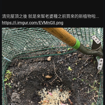
https://i.imgur.com/EVMnGII.png