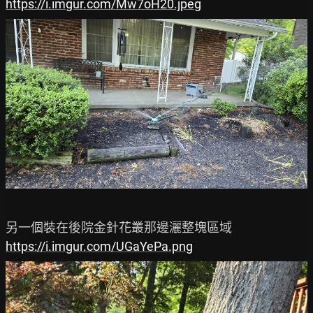
https://i.imgur.com/Mw7oH20.jpeg
https://i.imgur.com/UGaYePa.png