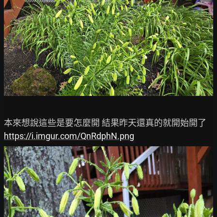
https://i.imgur.com/QnRdphN.png