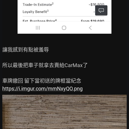
讓我感到有點被羞辱

所以最後把車子就拿去賣給CarMax了

https://i.imgur.com/mmNxyQO.png