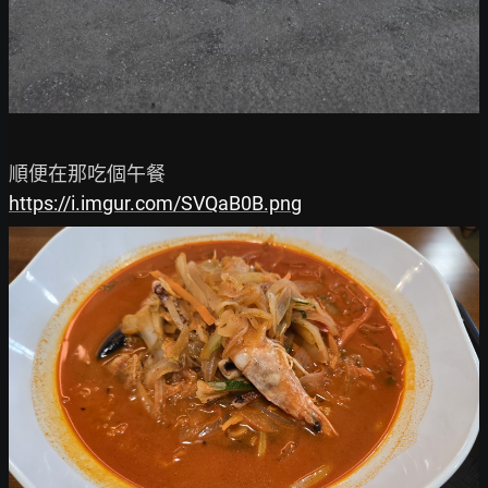
https://i.imgur.com/SVQaB0B.png