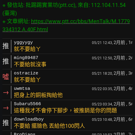
※ 發信站: 批踢踢實業坊(ptt.cc), 來自: 112.104.11.54 
(臺灣)

※ 文章網址: 
https://www.ptt.cc/bbs/MenTalk/M.1779
334312.A.40F.html
2月前
, 1
yggyygy
05/21 12:43,
F
推
就不要給ㄚ
2月前
, 2
ming89487
05/21 12:50,
F
推
不要給就沒事
2月前
, 3
ostracize
05/21 18:20,
F
噓
就不要給ㄚ
2月前
, 4
uwmtsa
05/22 03:35,
F
→
把身上的銅板掏給他
2月前
, 5
Subaru5566
05/23 03:34,
F
→
這種我才不會停下腳步，被推銷是你的問題
2月前
, 6
downloadboy
05/23 10:48,
F
推
不要給 擺臉色 丟給他100閃人
2月前
, 7
BroDians