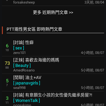
forsakesheep
3天前
,
08/04
更多 近期熱門文章 >>
PTT兩性男女區 即時熱門文章
[討論] 性癖
6
[
sex
]
10
zero101
4小時前
,
08/07
[正妹] 喜歡去海邊的媽媽
73
[
Beauty
]
88
AmedRosario
5小時前
,
08/07
[閒聊] 油土+AV
5
[
japanavgirls
]
7
seal998
5小時前
,
08/07
[討論] 有意願生小孩的女性優先繼承房屋?!
3
[
WomenTalk
]
11
oopsskimo
6小時前
,
08/07