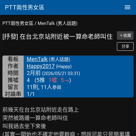
PTT
兩性男女區
PTT兩性男女區
/
MenTalk (男人話題)
[抒發] 在台北京站附近被一算命老師叫住
＋收藏
分享
看板
MenTalk
(男人話題)
作者
Happy2017
(Happy)
時間
2月前
(2026/05/21 03:31)
推噓
4
(
5
推
1
噓
5
→
)
留言
11則, 11人
參與
討論串
1/1
前幾天在台北京站附近走在路上

突然被路邊一算命老師叫住

叫我過去坐下來後

(其實一開始也不確定他要幹麻，想說可能只是簡單講