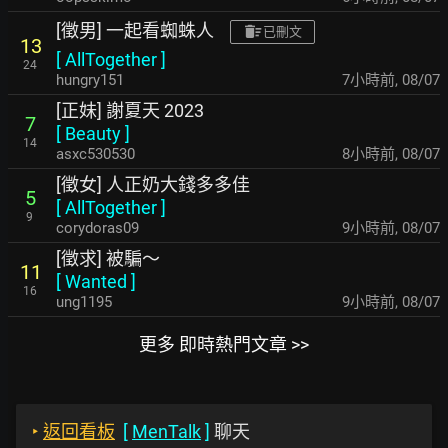
[徵男] 一起看蜘蛛人
已刪文
13
[
AllTogether
]
24
hungry151
7小時前
,
08/07
[正妹] 謝夏天 2023
7
[
Beauty
]
14
asxc530530
8小時前
,
08/07
[徵女] 人正奶大錢多多佳
5
[
AllTogether
]
9
corydoras09
9小時前
,
08/07
[徵求] 被騙～
11
[
Wanted
]
16
ung1195
9小時前
,
08/07
更多 即時熱門文章 >>
‣
返回看板
[
MenTalk
]
聊天