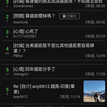
[討論] 看身邊的朋友因為遠距哭，不知道怎安慰
3
slowdownyo
2年前
,
08/20
7
[問題] 算遠距曖昧嗎？
2
已刪文
7
heartsink
2年前
,
05/06
[心情] 心死了
3
kc1711422001
2年前
,
03/29
6
[討論] 台美遠距是不是比其他遠距更容易肆
4
業！？
24
PBfire
2年前
,
12/09
[心情] 四年遠距分手了
5
chengyici
2年前
,
11/28
17
Re: [自介] anyi0612 越南-印度(畢
5
業)
5
anyi0612
2年前
,
11/14