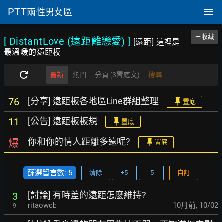
PTT
兩性男女區
＋收藏
[ DistantLove (遠距離戀愛)
]
[遠距] 這裡是
最溫暖的遠距板
最新
熱門
分頁 (3置底文)
搜尋
[分享] 遠距板各地區Line群組整理
76
置底
[公告] 遠距板板規
11
置底
你和你的情人距離多遠呢?
爆
置底
篩選留言數: 5
清除
+5
-5
自訂
[討論] 有時差的遠距怎麼維持?
3
ritaowcb
10月前
,
10/02
9