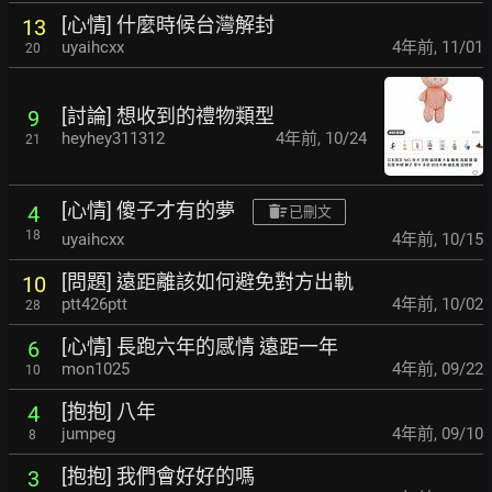
[心情] 什麼時候台灣解封
13
uyaihcxx
4年前
,
11/01
20
[討論] 想收到的禮物類型
9
heyhey311312
4年前
,
10/24
21
[心情] 傻子才有的夢
4
已刪文
18
uyaihcxx
4年前
,
10/15
[問題] 遠距離該如何避免對方出軌
10
ptt426ptt
4年前
,
10/02
28
[心情] 長跑六年的感情 遠距一年
6
mon1025
4年前
,
09/22
10
[抱抱] 八年
4
jumpeg
4年前
,
09/10
8
[抱抱] 我們會好好的嗎
3