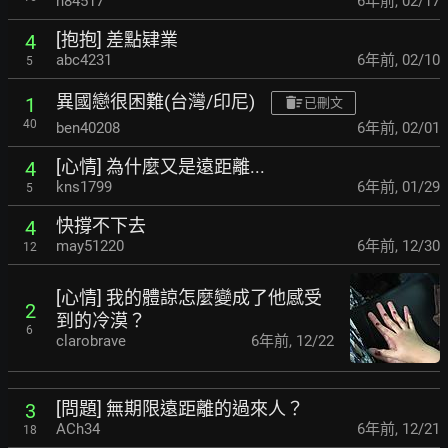
h84517
6年前
,
02/17
[抱抱] 差點肄業
4
abc4231
6年前
,
02/10
5
異國戀很困難(台灣/印尼)
1
已刪文
40
ben40208
6年前
,
02/01
[心情] 為什麼又是遠距離...
4
kns1799
6年前
,
01/29
5
快撐不下去
4
may51220
6年前
,
12/30
12
[心情] 我的體諒怎麼變成了他感受
2
到的冷漠？
6
clarobrave
6年前
,
12/22
[問題] 無期限遠距離的過來人？
3
ACh34
6年前
,
12/21
18