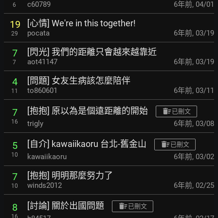
c60789
6年前
,
04/01
6
[心情] We're in this together!
19
pocata
6年前
,
03/19
29
[閃光] 我們的距離只會越來越靠近
7
aot41147
6年前
,
03/19
7
[問題] 女友生病該怎麼陪伴
4
to860601
6年前
,
03/11
11
[抱抱] 原以為是個遠距離的開始
7
已刪文
16
trigly
6年前
,
03/08
[自介] kawaiikaoru 台北-舊金山
5
已刪文
10
kawaiikaoru
6年前
,
03/02
[抱抱] 明明那麼努力了
7
winds2012
6年前
,
02/25
10
[討論] 關於出國問題
8
已刪文
16