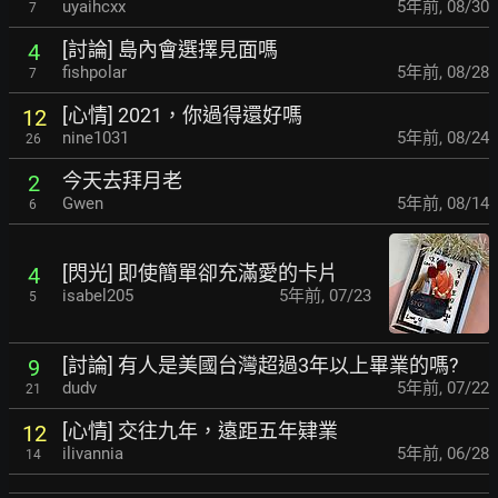
uyaihcxx
5年前
,
08/30
7
[討論] 島內會選擇見面嗎
4
fishpolar
5年前
,
08/28
7
[心情] 2021，你過得還好嗎
12
nine1031
5年前
,
08/24
26
今天去拜月老
2
Gwen
5年前
,
08/14
6
[閃光] 即使簡單卻充滿愛的卡片
4
isabel205
5年前
,
07/23
5
[討論] 有人是美國台灣超過3年以上畢業的嗎?
9
dudv
5年前
,
07/22
21
[心情] 交往九年，遠距五年肄業
12
ilivannia
5年前
,
06/28
14