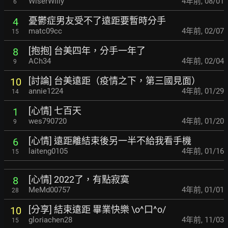
WiserWilly
4年前
,
08/01
6
憂鬱症男友受不了遠距要暫時分手
4
matc09cc
4年前
,
02/07
15
[抱抱] 台美四年，分手一年了
8
ACh34
4年前
,
02/04
9
[討論] 台美遠距（疫情之下，第三國見面）
10
annie1224
4年前
,
01/29
14
[心情] 七百天
1
wes790720
4年前
,
01/20
9
[心情] 遠距離結束後另一半不給我看手機
6
laiteng0105
4年前
,
01/16
15
[心情] 2022了，有點寂寞
8
MeMd00757
4年前
,
01/01
28
[分享] 結束遠距 畢業快樂 \o^口^o/
10
gloriachen28
4年前
,
11/03
15