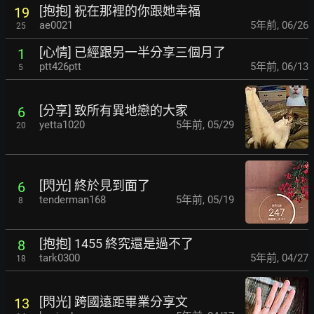
[抱抱] 祝在那裡的你跟她幸福
19
ae0021
5年前
,
06/26
25
[心情] 已經跟另一半分享三個月了
1
ptt426ptt
5年前
,
06/13
5
[分享] 致所有異地戀的大家
6
yetta1020
5年前
,
05/29
20
[閃光] 終於見到面了
6
tenderman168
5年前
,
05/19
8
[抱抱] 1455 終究還是過不了
8
tark0300
5年前
,
04/27
18
[閃光] 跨國遠距畢業分享文
13