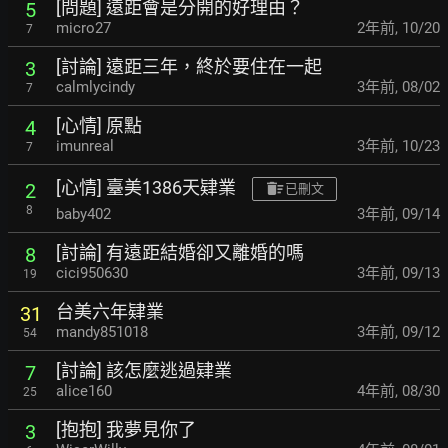
[問題] 遠距會是分開的好理由？
5
micro27
2年前
,
10/20
7
[討論] 遠距三年，終於要住在一起
3
calmlycindy
3年前
,
08/02
7
[心情] 原點
4
imunreal
3年前
,
10/23
7
[心情] 臺美1386天肄業
2
已刪文
8
baby402
3年前
,
09/14
[討論] 有遠距結婚卻又離婚的嗎
8
cici950630
3年前
,
09/13
19
台美六年肄業
31
mandy851018
3年前
,
09/12
54
[討論] 該怎麼逃過肄業
7
alice160
4年前
,
08/30
25
[抱抱] 我夢見你了
3