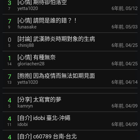
[心情] 期待卻怕落空
3
yetta1020
6年前
,
05/12
7
[心情] 請問是誰的錯？！
7
funasake
6年前
,
05/03
9
[討論] 武漢肺炎時期對象的生病
0
chinij88
6年前
,
04/25
5
[心情] 有種無奈
1
gloriachen28
6年前
,
04/25
14
[抱抱] 因為疫情而無法如期見面
7
yetta1020
6年前
,
04/14
13
[分享] 太寫實的夢
4
kamryn
6年前
,
04/09
5
[自介] idobi 臺北-沖繩
4
idobi
6年前
,
04/09
11
[自介] c60789 台南-台北
4