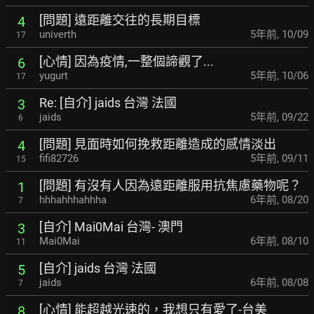
[問題] 遠距離交往的長期目標
4
univerth
5年前
,
10/09
17
[心情] 因為疫情,一整個諦觀了...
6
yugurt
5年前
,
10/06
17
Re: [自介] jaids 台灣 法國
3
jaids
5年前
,
09/22
6
[問題] 見面時如何挽救距離造成的感情淡出
4
fifi82726
5年前
,
09/11
15
[問題] 有沒有人因為遠距離服用抗焦慮藥物呢？
1
hhhahhhahhha
6年前
,
08/20
7
[自介] Mai0Mai 台灣- 澳門
3
Mai0Mai
6年前
,
08/10
11
[自介] jaids 台灣 法國
5
jaids
6年前
,
08/08
7
[心情] 能超越光速的，我想只有愛了-台美
8