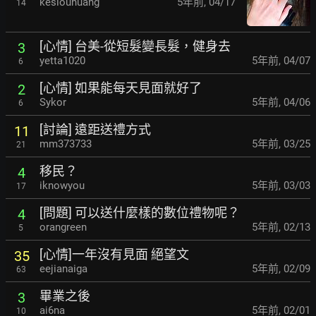
kesiouhuang
5年前
,
04/17
14
[心情] 台美-從短髮變長髮，健身去
3
yetta1020
5年前
,
04/07
6
[心情] 如果能每天見面就好了
2
Sykor
5年前
,
04/06
6
[討論] 遠距送禮方式
11
mm373733
5年前
,
03/25
21
移民？
4
iknowyou
5年前
,
03/03
17
[問題] 可以送什麼樣的數位禮物呢？
4
orangreen
5年前
,
02/13
5
[心情]一年沒有見面 絕望文
35
eejianaiga
5年前
,
02/09
63
畢業之後
3
ai6na
5年前
,
02/01
10