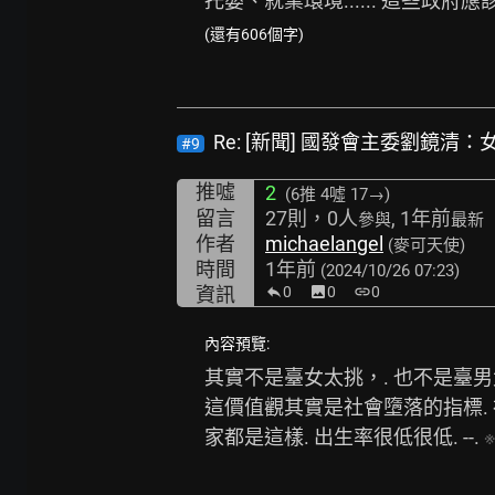
托嬰、就業環境...... 這些政府應
(還有606個字)
Re: [新聞] 國發會主委劉鏡清
#9
推噓
2
(6推
4噓 17→
)
留言
27則，0人
, 1年前
參與
最新
作者
michaelangel
(麥可天使)
時間
1年前
(2024/10/26 07:23)
資訊
0
image
0
link
0
內容預覽:
其實不是臺女太挑，. 也不是臺男太
這價值觀其實是社會墮落的指標. 社
家都是這樣. 出生率很低很低. --. 