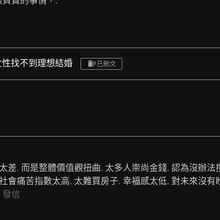
該負責的事情，. 
：女性找不到理想結婚
已刪文
差. 而是整體價值觀扭曲. 太多人崇尚金錢. 認為沒辦法撐
會痛苦指數太高. 太難買房子. 幸福感太低. 對未來沒有盼
※
發信