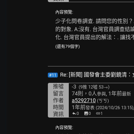
內容預覽:
少子化問卷調查. 請問您的性別？. 
的對象. A:沒有. 台灣官員調查
化. 台灣官員提出的解法：. 讓找
(還有79個字)
Re: [新聞] 國發會主委劉鏡
#11
推噓
-3
(9推
12噓 53→
)
留言
74則，0人
, 1年前
參與
最新
作者
a5292710
(ㄎㄎ)
時間
1年前
發表
(2024/10/26 13:15)
資訊
0
image
0
link
1
內容預覽: