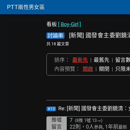
PTT
兩性男女區
看板
[
Boy-Girl
]
[新聞] 國發會主委劉
討論串
共 18 篇文章
排序：
最新先
|
最舊先
|
留言
內容預覽：
開啟
|
關閉
|
只限
Re: [新聞] 國發會主委劉鏡
#13
推噓
7
(8推
1噓 13→
)
留言
22則，0人
, 1年前
參與
最新