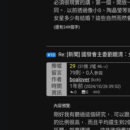
必須很現實的講，第一個，開放一
同。. 以前透過像小S、陶晶瑩
女星多少有結婚？這些自然而然會
(還有249個字)
Re: [新聞] 國發會主委劉鏡
#10
推噓
29
(31推
2噓 46→
)
留言
79則，0人
參與
作者
boalover
(kch)
時間
1年前
(2024/10/26 09:52)
資訊
0
image
0
link
0
內容預覽:
剛好我有聽過這個研究，. 可以跟
的比例很高，. 而且平均還生到2