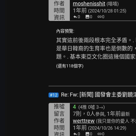
作者
moshenisshit
(嘻嘻)
時間
1年前
(2024/10/28 01:25)
資訊
0
image
0
link
0
內容預覽:
其實這前後兩段根本完全矛盾。. 
是華日韓裔的生育率也是倒數的，
題。. 基本東亞文化圈這幾個國家的
(還有118個字)
Re: Fw: [新聞] 國發會主
#12
推噓
4
(4推
0噓 3→
)
留言
7則，0人
, 1年前
參與
最新
作者
werttrew
(我只是你的愛人 不
時間
1年前
(2024/10/26 14:29)
資訊
0
image
0
link
0