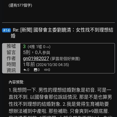
(還有577個字)
Re: [新聞] 國發會主委劉鏡清：女性找不到理想結
#14
婚
推噓
3
(4推
1噓 0→
)
留言
5則，0人
參與
作者
gn01982027
(夢露是個好樂團)
時間
1年前
(2024/10/30 04:35)
資訊
0
image
0
link
0
內容預覽:
1.我想問一下. 男性的理想結婚對象是初音. 可是一
直找不到. 以國發會那位說話情況. 那是不是也算男
性找不到理想的結婚對象. 2.我是覺得生育補助要
想辦法補到中產啦. 那些補助. 只會爽到+9跟底層. 