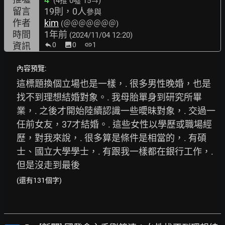
(4推
0噓 15→
)
留言
19則，0人
參與
作者
kim
(＠＠＠＠＠＠＠)
時間
1年前
(2024/11/04 12:20)
資訊
0
image
0
link
1
內容預覽:
這標題換個立場也是一樣，. 很多男性晚婚，也是
找不到理想結婚對象。. 我母胎單身到研究所畢
業，. 之後才開始陸續認識一些曖昧對象，. 交過一
任前女友，37才結婚。. 這些女性以學歷或職場經
歷，對我來說，. 很多算是條件是相當的，. 有碩
士、國立大學學士，. 有跟我一樣都在銀行工作，. 
但是沒走到最後
(還有131個字)