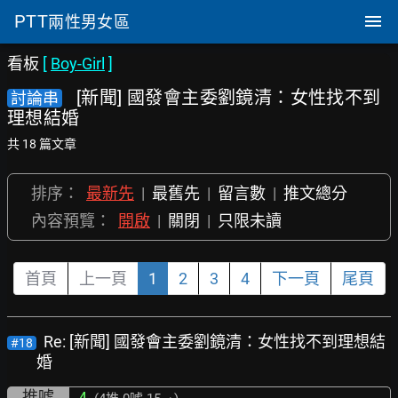
PTT
兩性男女區
看板
[
Boy-Girl
]
[新聞] 國發會主委劉鏡清：女性找不到
討論串
理想結婚
共 18 篇文章
排序：
最新先
|
最舊先
|
留言數
|
推文總分
內容預覽：
開啟
|
關閉
|
只限未讀
首頁
上一頁
1
2
3
4
下一頁
尾頁
Re: [新聞] 國發會主委劉鏡清：女性找不到理想結
#18
婚
推噓
4