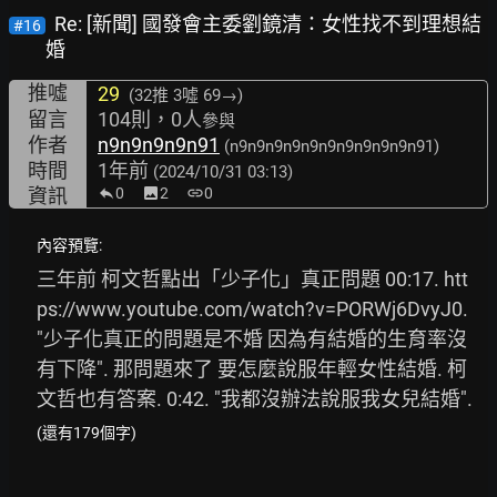
Re: [新聞] 國發會主委劉鏡清：女性找不到理想結
#16
婚
推噓
29
(32推
3噓 69→
)
留言
104則，0人
參與
作者
n9n9n9n9n91
(n9n9n9n9n9n9n9n9n9n9n91)
時間
1年前
(2024/10/31 03:13)
資訊
0
image
2
link
0
內容預覽:
三年前 柯文哲點出「少子化」真正問題 00:17. 
htt
ps://www.youtube.com/watch?v=PORWj6DvyJ0.
"少子化真正的問題是不婚 因為有結婚的生育率沒
有下降". 那問題來了 要怎麼說服年輕女性結婚. 柯
文哲也有答案. 0:42. "我都沒辦法說服我女兒結婚". 
(還有179個字)