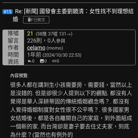
Re: [新聞] 國發會主委劉鏡清：女性找不到理想結
#15
婚
已刪文
推噓
21
(58推
37噓 131→
)
留言
226則，0人
參與
作者
celamo
(momo)
時間
1年前
(2024/10/30 22:53)
資訊
0
image
0
link
0
內容預覽:
很多人都在講到生小孩需要房、需要錢，當然以上
是沒錯的. 但是卻很少人提到以下的觀點. 都沒有人
覺得是華人深耕蒂固的傳統婚姻觀念嗎？. 都沒有
人覺得婚姻制度對女性很不公平嗎？. 很多國家男
女結婚後，都是各自離開自己的家庭，到外面組成
一個新的家. 而台灣卻是妻子要去住丈夫家，到底
為什麼？(當然也有例外的