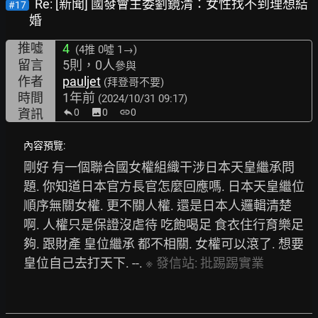
Re: [新聞] 國發會主委劉鏡清：女性找不到理想結
#17
婚
推噓
4
(4推
0噓 1→
)
留言
5則，0人
參與
作者
pauljet
(拜登哥不要)
時間
1年前
(2024/10/31 09:17)
資訊
0
image
0
link
0
內容預覽:
剛好 有一個聯合國女權組織干涉日本天皇繼承問
題. 你知道日本官方長官怎麼回應嗎. 日本天皇繼位
順序無關女權. 更不關人權. 還是日本人邏輯清楚
啊. 人權只是保證沒虐待 吃飽喝足 食衣住行育樂足
夠. 跟財產 皇位繼承 都不相關. 女權可以滾了. 想要
皇位自己去打天下. --. 
※
發信站:
批踢踢實業