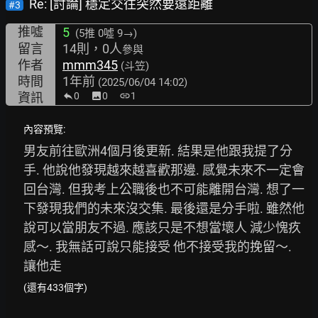
Re: [討論] 穩定交往突然要遠距離
#3
推噓
5
(5推
0噓 9→
)
留言
14則，0人
參與
作者
mmm345
(斗笠)
時間
1年前
(2025/06/04 14:02)
資訊
0
image
0
link
1
內容預覽:
男友前往歐洲4個月後更新. 結果是他跟我提了分
手. 他說他發現越來越喜歡那邊. 感覺未來不一定會
回台灣. 但我考上公職後也不可能離開台灣. 想了一
下發現我們的未來沒交集. 最後還是分手啦. 雖然他
說可以當朋友不過. 應該只是不想當壞人 減少愧疚
感～. 我無話可說只能接受 他不接受我的挽留～. 
讓他走
(還有433個字)