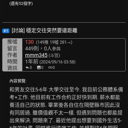
(還有52個字)
[討論] 穩定交往突然要遠距離
#1
推噓
130
(149推
19噓 281→
)
留言
449則，0人
參與
作者
mmm345
(斗笠)
時間
1年前
(2024/09/16 03:58)
資訊
0
image
0
link
0
內容預覽:
和男友交往5-6年 大學交往至今. 我目前公務體系備
考+工作. 他目前有工作合約正好快到期. 薪水都能
養活自己的狀態. 畢業後各自住在隔壁縣市因此沒
有同居過. 雖價值觀不太一樣. 但遇到問題也都能提
出來解決. 問題來了. 最近他提出想要到國外生活5-