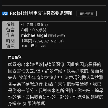
Re: [討論] 穩定交往突然要遠距離
#2
已刪文
推噓
-1
(1推
2噓 5→
)
留言
8則，0人
參與
作者
michaelangel
(麥可天使)
時間
1年前
(2024/09/16 21:01)
資訊
0
image
0
link
0
內容預覽:
感覺的出來妳很珍惜這份關係. 因此妳因為種種的
因素害怕失去. 但，許多時候，執著抓取的. 反而會
失去. 牧羊少年奇幻之旅書中. 法蒂瑪的愛人聖狄雅
各要為了夢想遠行. 她說：天命把你帶給我，我已
是你的一部分，我對未來無所懼怕，你去吧，追尋
你的夢，如果我真是你的一部分，你總會回到我的
身邊來. 如果法蒂瑪