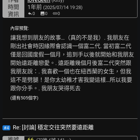
(Kitty)
時間
1年前
(2025/07/14 19:28)
資訊
0
image
0
link
0
內容預覽:
讓我想到朋友的故事…（真的不是我）. 我朋友在
剛出社會時因緣際會認識一個富二代. 當初富二代
僅是回國度假一個月，追到手以後就開始和我朋友
開始遠距離戀愛。. 遠距離幾個月後富二代突然跟
我朋友說：. 我喜歡一個也在紐西蘭的女生，但我
這不是劈腿！是你太幼稚才害我變這樣…所以我要
跟你分手。. 我朋友哭得死去
(還有505個字)
Re: [討論] 穩定交往突然要遠距離
#4
推噓
66