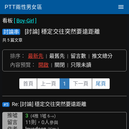
PTT
兩性男女區
看板
[
Boy-Girl
]
[討論] 穩定交往突然要遠距離
討論串
共 5 篇文章
排序：
最新先
|
最舊先
|
留言數
|
推文總分
內容預覽：
開啟
|
關閉
|
只限未讀
首頁
上一頁
1
下一頁
尾頁
Re: [討論] 穩定交往突然要遠距離
#5
推噓
3
(4推
1噓 6→
)
留言
11則，0人
參與
作者
lovedeen