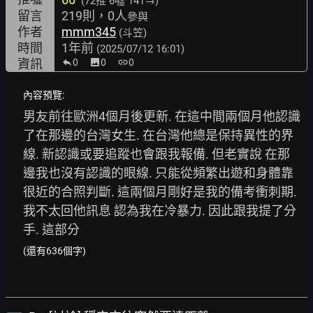
(72推
6噓 141→
)
留言
219則，0人
參與
作者
mmm345
(斗笠)
時間
1年前
(2025/07/12 16:01)
資訊
0
image
0
link
0
內容預覽:
男友前往歐洲4個月後更新. 在這中間兩個月他認識
了在那邊的台灣女生. 在台灣他總是保持異性的界
線. 新認識或要追蹤也會跟我報備. 但老實說 在那
邊我也沒有認識的眼線. 只能從頻繁出遊和身體靠
很近的合照判斷. 這兩個月剛好是我的備考衝刺期. 
我不太回他訊息 認為我在冷暴力. 因此跟我提了分
手. 這部分
(還有636個字)