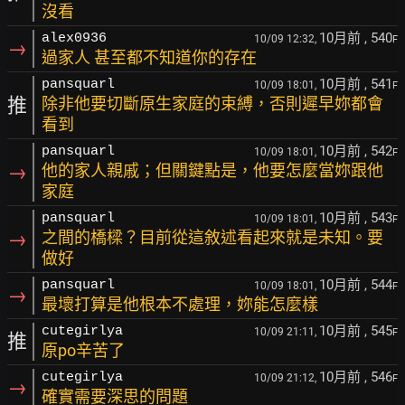
沒看
10月前
, 540
alex0936
10/09 12:32,
F
→
過家人 甚至都不知道你的存在
10月前
, 541
pansquarl
10/09 18:01,
F
推
除非他要切斷原生家庭的束縛，否則遲早妳都會
看到
10月前
, 542
pansquarl
10/09 18:01,
F
→
他的家人親戚；但關鍵點是，他要怎麼當妳跟他
家庭
10月前
, 543
pansquarl
10/09 18:01,
F
→
之間的橋樑？目前從這敘述看起來就是未知。要
做好
10月前
, 544
pansquarl
10/09 18:01,
F
→
最壞打算是他根本不處理，妳能怎麼樣
10月前
, 545
cutegirlya
10/09 21:11,
F
推
原po辛苦了
10月前
, 546
cutegirlya
10/09 21:12,
F
→
確實需要深思的問題