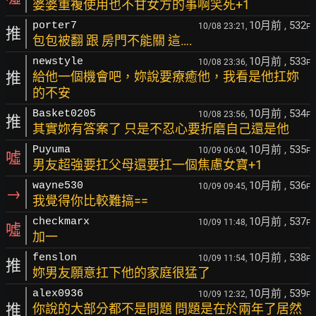
婆婆重複使用也不甘女方的事啊笑死+1
10月前
, 532
porter7
10/08 23:21,
F
推
包包被翻 跟 房門不能關 這….
10月前
, 533
newstyle
10/08 23:36,
F
推
給他一個機會吧，妳說要療癒他，我看是他扛妳
的不安
10月前
, 534
Basket0205
10/08 23:56,
F
推
其實妳有答案了 只是不忍心要折磨自己還是他
10月前
, 535
Puyuma
10/09 06:04,
F
噓
男友超強要扛父母還要扛一個焦慮女寶+1
10月前
, 536
wayne530
10/09 09:45,
F
→
我覺得你比較難搞==
10月前
, 537
checkmarx
10/09 11:48,
F
噓
加一
10月前
, 538
fenslon
10/09 11:54,
F
推
妳男友願意扛下他的家庭很猛了
10月前
, 539
alex0936
10/09 12:32,
F
推
你說的大部分都不是問題 問題是在於兩年了居然