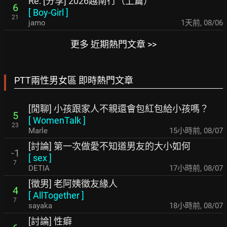
Re: [分享] 2026越南行（上篇）
6
[
Boy-Girl
]
21
jamo
1天前
,
08/06
更多 近期熱門文章 >>
PTT兩性男女區 即時熱門文章
[閒聊] 小孩跟家人不親還會包紅包給小孩嗎？
5
[
WomenTalk
]
23
Marle
15小時前
,
08/07
[討論] 第一次做愛不知道男友的大小如何
-1
[
sex
]
7
DETIA
17小時前
,
08/07
[徵男] 老阿姨徵友緣人
4
[
AllTogether
]
7
sayaka
18小時前
,
08/07
[討論] 性癖