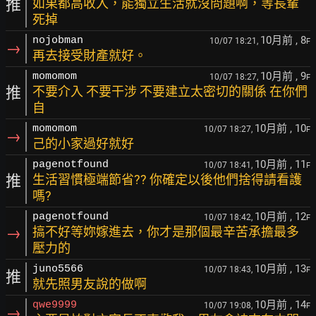
推
如果都高收入，能獨立生活就沒問題啊，等長輩
死掉
10月前
, 8
nojobman
10/07 18:21,
F
→
再去接受財產就好。
10月前
, 9
momomom
10/07 18:27,
F
推
不要介入 不要干涉 不要建立太密切的關係 在你們
自
10月前
, 10
momomom
10/07 18:27,
F
→
己的小家過好就好
10月前
, 11
pagenotfound
10/07 18:41,
F
推
生活習慣極端節省?? 你確定以後他們捨得請看護
嗎?
10月前
, 12
pagenotfound
10/07 18:42,
F
→
搞不好等妳嫁進去，你才是那個最辛苦承擔最多
壓力的
10月前
, 13
juno5566
10/07 18:43,
F
推
就先照男友說的做啊
10月前
, 14
qwe9999
10/07 19:08,
F
→