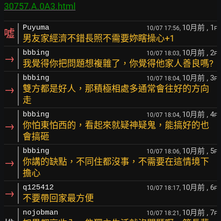
30757.A.0A3.html
10月前
, 1
Puyuma
10/07 17:56,
F
噓
男友家經濟不錯長照不需要妳瞎操心+1
10月前
, 2
bbbing
10/07 18:03,
F
→
我覺得你把問題想複雜了，你覺得他家人善良嗎?
10月前
, 3
bbbing
10/07 18:04,
F
→
雙方都是好人，那積極相處多通常會往好的方向
走
10月前
, 4
bbbing
10/07 18:04,
F
→
你怕東怕西的，看起來就疑神疑鬼，能搞好的也
會搞砸
10月前
, 5
bbbing
10/07 18:06,
F
→
你講的缺點，不同住都沒事，不需要在這情境下
擔心
10月前
, 6
q125412
10/07 18:17,
F
→
不要帶回家最方便
10月前
, 7
nojobman
10/07 18:21,
F