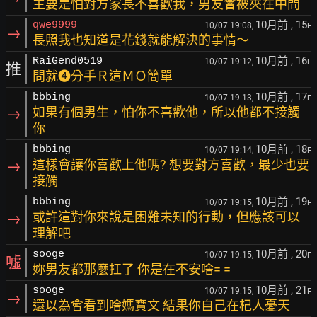
主要是怕對方家長不喜歡我，男友會被夾在中間
10月前
, 15
qwe9999
10/07 19:08,
F
→
長照我也知道是花錢就能解決的事情～
10月前
, 16
RaiGend0519
10/07 19:12,
F
推
問就❹分手Ｒ這ＭＯ簡單
10月前
, 17
bbbing
10/07 19:13,
F
→
如果有個男生，怕你不喜歡他，所以他都不接觸
你
10月前
, 18
bbbing
10/07 19:14,
F
→
這樣會讓你喜歡上他嗎? 想要對方喜歡，最少也要
接觸
10月前
, 19
bbbing
10/07 19:15,
F
→
或許這對你來說是困難未知的行動，但應該可以
理解吧
10月前
, 20
sooge
10/07 19:15,
F
噓
妳男友都那麼扛了 你是在不安啥= =
10月前
, 21
sooge
10/07 19:15,
F
→
還以為會看到啥媽寶文 結果你自己在杞人憂天