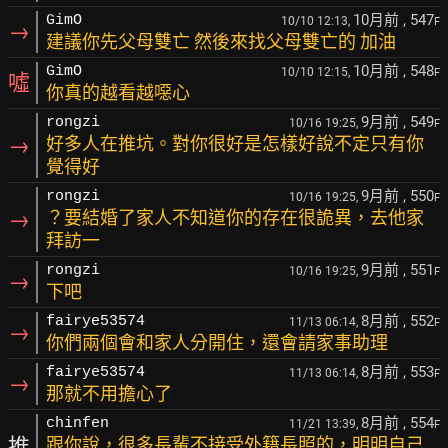
10月前
, 547
GimO
10/10 12:13,
F
→
建議你先父母雙亡 然後來找父母雙亡的 加油
10月前
, 548
GimO
10/10 12:15,
F
噓
你真的越看越噁心
9月前
, 549
rongzi
10/16 19:25,
F
→
好多人在推坑。對你很好是怎樣好說不定只有你
覺得好
9月前
, 550
rongzi
10/16 19:25,
F
→
？要結婚了家人不知道你的存在很詭異，去他家
拜訪一
9月前
, 551
rongzi
10/16 19:25,
F
→
下吧
8月前
, 552
fairye53574
11/13 06:14,
F
→
你們兩個會和家人分開住，還會請家事助理
8月前
, 553
fairye53574
11/13 06:14,
F
→
那就不用擔心了
8月前
, 554
chinfen
11/21 13:39,
F
推
跟你說，很多長輩不接受外籍長照的，明明自己