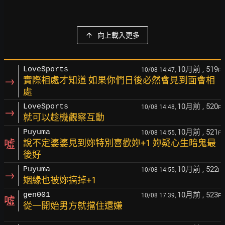
向上載入更多
10月前
, 519
LoveSports
10/08 14:47,
F
→
實際相處才知道 如果你們日後必然會見到面會相
處
10月前
, 520
LoveSports
10/08 14:48,
F
→
就可以趁機觀察互動
10月前
, 521
Puyuma
10/08 14:55,
F
噓
說不定婆婆見到妳特別喜歡妳+1 妳疑心生暗鬼最
後好
10月前
, 522
Puyuma
10/08 14:55,
F
→
姻緣也被妳搞掉+1
10月前
, 523
gen001
10/08 17:39,
F
噓
從一開始男方就擋住還嫌