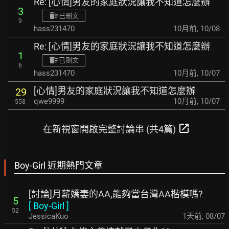
Re: [心情]男友的家庭狀況讓我不知道怎麼辦
3
已刪文
9
hass231470
10月前
,
10/08
Re: [心情]男友的家庭狀況讓我不知道怎麼辦
1
已刪文
6
hass231470
10月前
,
10/07
[心情]男友的家庭狀況讓我不知道怎麼辦
29
qwe9999
10月前
,
10/07
558
open_in_new
在新視窗開啟完整討論串 (共4篇)
Boy-Girl 近期熱門文章
[討論]月薪嬌妻的AA,能夠當台灣AA楷模嗎?
5
[
Boy-Girl
]
52
JessicaKuo
1天前
,
08/07