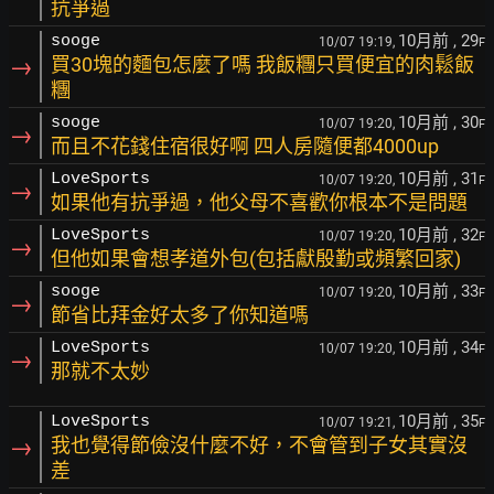
抗爭過
10月前
, 29
sooge
10/07 19:19,
F
→
買30塊的麵包怎麼了嗎 我飯糰只買便宜的肉鬆飯
糰
10月前
, 30
sooge
10/07 19:20,
F
→
而且不花錢住宿很好啊 四人房隨便都4000up
10月前
, 31
LoveSports
10/07 19:20,
F
→
如果他有抗爭過，他父母不喜歡你根本不是問題
10月前
, 32
LoveSports
10/07 19:20,
F
→
但他如果會想孝道外包(包括獻殷勤或頻繁回家)
10月前
, 33
sooge
10/07 19:20,
F
→
節省比拜金好太多了你知道嗎
10月前
, 34
LoveSports
10/07 19:20,
F
→
那就不太妙
10月前
, 35
LoveSports
10/07 19:21,
F
→
我也覺得節儉沒什麼不好，不會管到子女其實沒
差