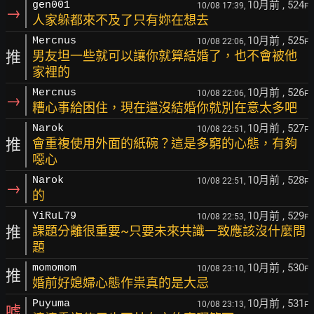
10月前
, 524
gen001
10/08 17:39,
F
→
人家躲都來不及了只有妳在想去
10月前
, 525
Mercnus
10/08 22:06,
F
推
男友坦一些就可以讓你就算結婚了，也不會被他
家裡的
10月前
, 526
Mercnus
10/08 22:06,
F
→
糟心事給困住，現在還沒結婚你就別在意太多吧
10月前
, 527
Narok
10/08 22:51,
F
推
會重複使用外面的紙碗？這是多窮的心態，有夠
噁心
10月前
, 528
Narok
10/08 22:51,
F
→
的
10月前
, 529
YiRuL79
10/08 22:53,
F
推
課題分離很重要~只要未來共識一致應該沒什麼問
題
10月前
, 530
momomom
10/08 23:10,
F
推
婚前好媳婦心態作祟真的是大忌
10月前
, 531
Puyuma
10/08 23:13,
F
噓