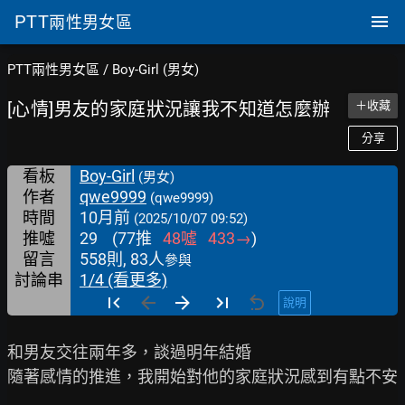
PTT
兩性男女區
PTT兩性男女區
/
Boy-Girl (男女)
[心情]男友的家庭狀況讓我不知道怎麼辦
＋收藏
分享
看板
Boy-Girl
(男女)
作者
qwe9999
(qwe9999)
時間
10月前
(2025/10/07 09:52)
推噓
29
(
77
推
48
噓
433
→
)
留言
558則, 83人
參與
討論串
1/4 (看更多)
說明
和男友交往兩年多，談過明年結婚

隨著感情的推進，我開始對他的家庭狀況感到有點不安
