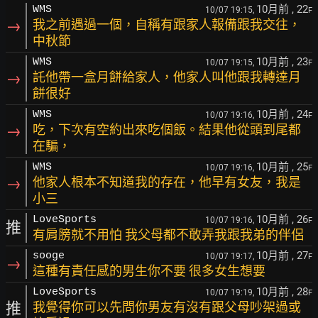
10月前
, 22
WMS
10/07 19:15,
F
→
我之前遇過一個，自稱有跟家人報備跟我交往，
中秋節
10月前
, 23
WMS
10/07 19:15,
F
→
託他帶一盒月餅給家人，他家人叫他跟我轉達月
餅很好
10月前
, 24
WMS
10/07 19:16,
F
→
吃，下次有空約出來吃個飯。結果他從頭到尾都
在騙，
10月前
, 25
WMS
10/07 19:16,
F
→
他家人根本不知道我的存在，他早有女友，我是
小三
10月前
, 26
LoveSports
10/07 19:16,
F
推
有肩膀就不用怕 我父母都不敢弄我跟我弟的伴侶
10月前
, 27
sooge
10/07 19:17,
F
→
這種有責任感的男生你不要 很多女生想要
10月前
, 28
LoveSports
10/07 19:19,
F
推
我覺得你可以先問你男友有沒有跟父母吵架過或