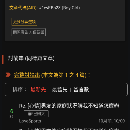
文章代碼(AID):
#1evEBb2Z
(Boy-Girl)
更多分享選項
關閉廣告 方便截圖
討論串 (同標題文章)
完整討論串
(本文為第 1 之 4 篇)：
排序：
最新先
|
最舊先
|
留言數
Re: [心情]男友的家庭狀況讓我不知道怎麼辦
6
已刪文
36
LoveSports
10月前
,
10/09