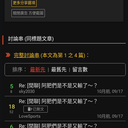
更多分享選項
關閉廣告 方便截圖
討論串 (同標題文章)
完整討論串
(本文為第 1 之 4 篇)：
排序：
最新先
|
最舊先
|
留言數
Re: [閒聊] 阿肥們是不是又輸了～？
5
sky2030
10月前
,
09/17
8
Re: [閒聊] 阿肥們是不是又輸了～？
18
已刪文
52
LoveSports
10月前
,
09/17
Re: [閒聊] 阿肥們是不是又輸了～？
6