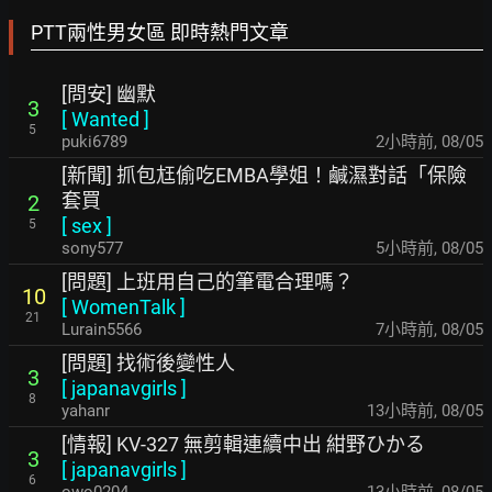
PTT兩性男女區 即時熱門文章
[問安] 幽默
3
[
Wanted
]
5
puki6789
2小時前
,
08/05
[新聞] 抓包尪偷吃EMBA學姐！鹹濕對話「保險
套買
2
[
sex
]
5
sony577
5小時前
,
08/05
[問題] 上班用自己的筆電合理嗎？
10
[
WomenTalk
]
21
Lurain5566
7小時前
,
08/05
[問題] 找術後變性人
3
[
japanavgirls
]
8
yahanr
13小時前
,
08/05
[情報] KV-327 無剪輯連續中出 紺野ひかる
3
[
japanavgirls
]
6