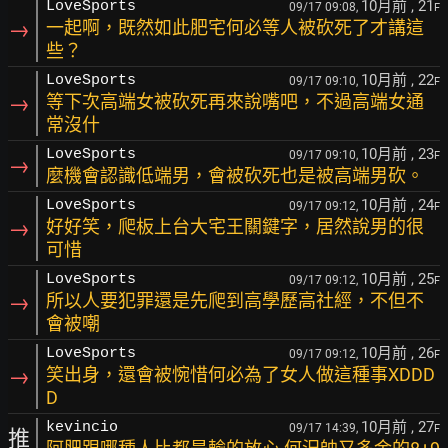
10月前
, 21
LoveSports
09/17 09:08,
F
→
一起啊，既然如此肥宅何必等人被砍死了才講這
些？
10月前
, 22
LoveSports
09/17 09:10,
F
→
等下次高端女被砍死再來說嘴吧，不過高端女通
常沒什
10月前
, 23
LoveSports
09/17 09:10,
F
→
麼機會認識低端男，會被砍死也是被高端男砍。
10月前
, 24
LoveSports
09/17 09:12,
F
→
好好笑，爬板上台大宅王關鍵字，居然說男的很
可惜
10月前
, 25
LoveSports
09/17 09:12,
F
→
所以人要犯罪還是先爬到高學歷高社經，不但不
會被嘲
10月前
, 26
LoveSports
09/17 09:12,
F
→
笑出身，還會被惋惜何必為了女人做這種事XDDD
D
10月前
, 27
kevincio
09/17 14:39,
F
推