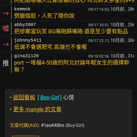
阿肥跟哪種人比都是輸的放心 何況帥又多金的8+9
10月前
, 28
kemmok
09/17 16:03,
F
→
劈腿個屁，人死了隨你說
10月前
, 29
abby2007
09/17 20:51,
F
噓
把慘案當玩笑 BG嘴砲歸嘴砲 還是至少要有點品
10月前
, 30
johnny5411
09/17 22:12,
F
→
低端不會選肥宅 高端也不會喔
10月前
, 31
gina31126
09/18 02:56,
F
推
port 一堆福4-50歲的阿北討論年輕女生的選擇幹
嘛？
‣
返回看板
[
Boy-Girl
]
心情
‣
更多 mangle 的文章
文章代碼(AID):
#1eoK45lm
(Boy-Girl)