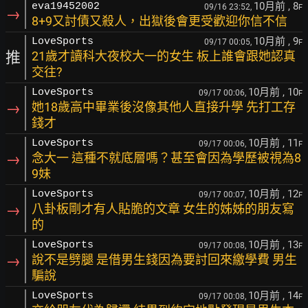
10月前
, 8
eva19452002
09/16 23:52,
F
→
8+9又討債又殺人，出獄後會更受歡迎你信不信
10月前
, 9
LoveSports
09/17 00:05,
F
推
21歲才讀科大夜校大一的女生 板上誰會跟她認真
交往?
10月前
, 10
LoveSports
09/17 00:06,
F
→
她18歲高中畢業後沒像其他人直接升學 先打工存
錢才
10月前
, 11
LoveSports
09/17 00:06,
F
→
念大一 這種不就底層嗎？甚至會因為學歷被視為8
9妹
10月前
, 12
LoveSports
09/17 00:07,
F
→
八卦板剛才有人貼脆的文章 女生的姊姊的朋友寫
的
10月前
, 13
LoveSports
09/17 00:08,
F
→
說不是劈腿 是借男生錢因為要討回來繳學費 男生
騙說
10月前
, 14
LoveSports
09/17 00:08,
F