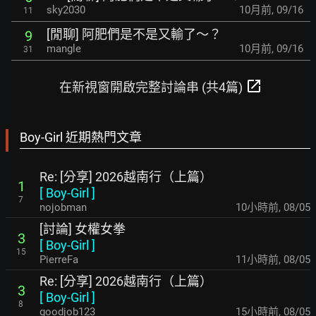
sky2030
10月前
,
09/16
11
[閒聊] 阿肥們是不是又輸了～？
9
mangle
10月前
,
09/16
31
open_in_new
在新視窗開啟完整討論串 (共4篇)
Boy-Girl 近期熱門文章
Re: [分享] 2026越南行（上篇）
1
[
Boy-Girl
]
7
nojobman
10小時前
,
08/05
[討論] 女權女拳
3
[
Boy-Girl
]
15
PierreFa
11小時前
,
08/05
Re: [分享] 2026越南行（上篇）
3
[
Boy-Girl
]
8
goodjob123
15小時前
,
08/05