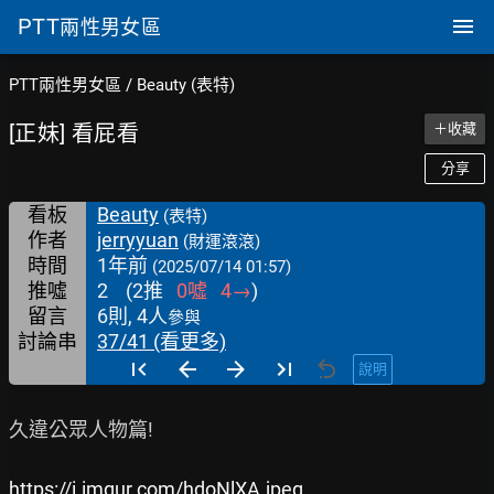
PTT
兩性男女區
PTT兩性男女區
/
Beauty (表特)
[正妹] 看屁看
＋收藏
分享
看板
Beauty
(表特)
作者
jerryyuan
(財運滾滾)
時間
1年前
(2025/07/14 01:57)
推噓
2
(
2
推
0
噓
4
→
)
留言
6則, 4人
參與
討論串
37/41 (看更多)
說明
久違公眾人物篇!

https://i.imgur.com/hdoNlXA.jpeg