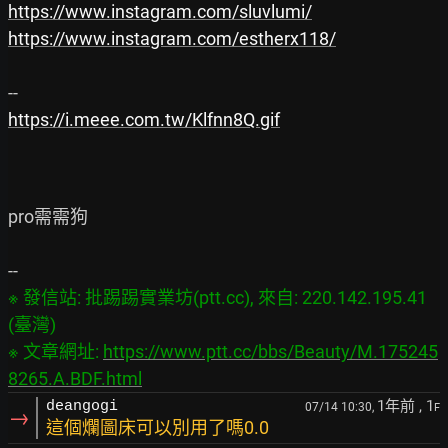
https://www.instagram.com/sluvlumi/
https://www.instagram.com/estherx118/
https://i.meee.com.tw/Klfnn8Q.gif
pro需需狗

※ 發信站: 批踢踢實業坊(ptt.cc), 來自: 220.142.195.41 
(臺灣)

※ 文章網址: 
https://www.ptt.cc/bbs/Beauty/M.175245
8265.A.BDF.html
1年前
, 1
deangogi
07/14 10:30,
F
→
這個爛圖床可以別用了嗎0.0