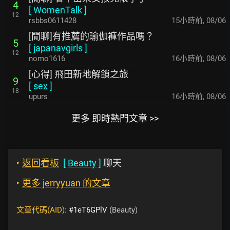
4
[
WomenTalk
]
12
rsbbs0611428
15小時前
,
08/06
[閒聊]有推薦的瑜伽褲作品嗎？
5
[
japanavgirls
]
12
nomo1616
16小時前
,
08/06
[心得] 飛田新地解鎖之旅
9
[
sex
]
18
upurs
16小時前
,
08/06
更多 即時熱門文章 >>
‣
返回看板
[
Beauty
]
聊天
‣
更多 jerryyuan 的文章
文章代碼(AID):
#1eT6GPlV
(Beauty)