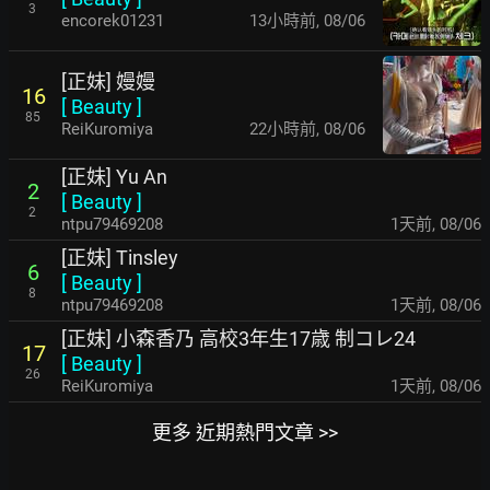
3
encorek01231
13小時前
,
08/06
[正妹] 嫚嫚
16
[
Beauty
]
85
ReiKuromiya
22小時前
,
08/06
[正妹] Yu An
2
[
Beauty
]
2
ntpu79469208
1天前
,
08/06
[正妹] Tinsley
6
[
Beauty
]
8
ntpu79469208
1天前
,
08/06
[正妹] 小森香乃 高校3年生17歳 制コレ24
17
[
Beauty
]
26
ReiKuromiya
1天前
,
08/06
更多 近期熱門文章 >>