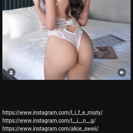
https://www.instagram.com/l_i_f_e_misty/
https://www.instagram.com/l__i__n__g/
https://www.instagram.com/alice_sweii/