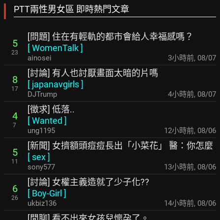
PTT兩性男女區 即時熱門文章
[問題] 住在有輕軌的都市會給人幸福感嗎？
5
[
WomenTalk
]
23
ainosei
3小時前
,
08/07
[討論] 有人也討厭畫面太暗的片嗎
8
[
japanavgirls
]
17
DJTrump
4小時前
,
08/07
[徵求] 低落..
4
[
Wanted
]
7
ung1195
12小時前
,
08/06
[新聞] 女擠額頭痘痘長出「小菜花」 醫：你怎麼
5
[
sex
]
11
sony577
13小時前
,
08/06
[討論] 女權主義造就了少子化??
6
[
Boy-Girl
]
26
ukbiz136
14小時前
,
08/06
[閒聊] 看不出來女孩兒懷孕了。