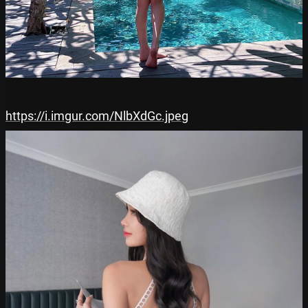
https://i.imgur.com/NlbXdGc.jpeg