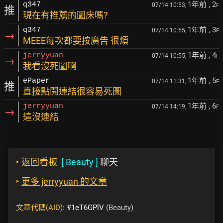
1年前
, 2
q347
07/14 10:53,
F
推
現在有推薦的圖床嗎?
1年前
, 3
q347
07/14 10:55,
F
→
MEEE每次都要按廣告 很煩
1年前
, 4
jerryyuan
07/14 10:55,
F
→
我看沒死圖啊
1年前
, 5
ePaper
07/14 11:31,
F
推
直接點開連結很容易死圖
1年前
, 6
jerryyuan
07/14 14:19,
F
→
這沒連結
‣
返回看板
[
Beauty
]
聊天
‣
更多 jerryyuan 的文章
文章代碼(AID):
#1eT6GPlV
(Beauty)