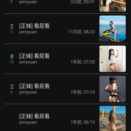
jerryyuan
2月前
,
05/31
9
[正妹] 看屁看
2
jerryyuan
11月前
,
08/23
2
[正妹] 看屁看
8
jerryyuan
1年前
,
07/29
12
[正妹] 看屁看
2
jerryyuan
1年前
,
07/14
6
[正妹] 看屁看
jerryyuan
1年前
,
06/15