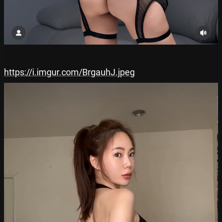
https://i.imgur.com/BrgauhJ.jpeg