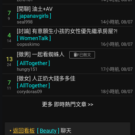
[閒聊] 油土+AV
7
[
japanavgirls
]
9
seal998
14小時前
,
08/07
[討論] 有意願生小孩的女性優先繼承房屋?!
4
[
WomenTalk
]
14
oopsskimo
16小時前
,
08/07
[徵男] 一起看蜘蛛人
已刪文
13
[
AllTogether
]
24
hungry151
17小時前
,
08/07
[徵女] 人正奶大錢多多佳
7
[
AllTogether
]
11
corydoras09
18小時前
,
08/07
更多 即時熱門文章 >>
‣
返回看板
[
Beauty
]
聊天