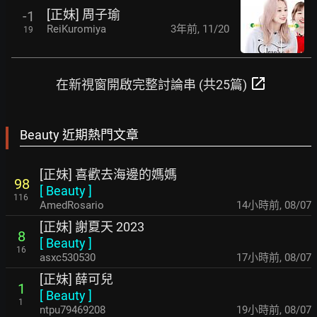
[正妹] 周子瑜
-1
ReiKuromiya
3年前
,
11/20
19
open_in_new
在新視窗開啟完整討論串 (共25篇)
Beauty 近期熱門文章
[正妹] 喜歡去海邊的媽媽
98
[
Beauty
]
116
AmedRosario
14小時前
,
08/07
[正妹] 謝夏天 2023
8
[
Beauty
]
16
asxc530530
17小時前
,
08/07
[正妹] 薛可兒
1
[
Beauty
]
1
ntpu79469208
19小時前
,
08/07