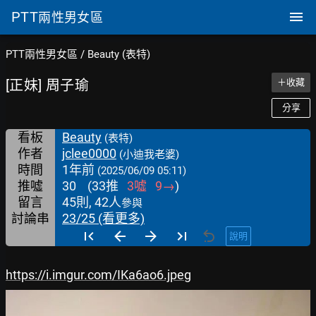
PTT
兩性男女區
PTT兩性男女區
/
Beauty (表特)
[正妹] 周子瑜
＋收藏
分享
看板
Beauty
(表特)
作者
jclee0000
(小迪我老婆)
時間
1年前
(2025/06/09 05:11)
推噓
30
(
33
推
3
噓
9
→
)
留言
45則, 42人
參與
討論串
23/25 (看更多)
說明
https://i.imgur.com/IKa6ao6.jpeg