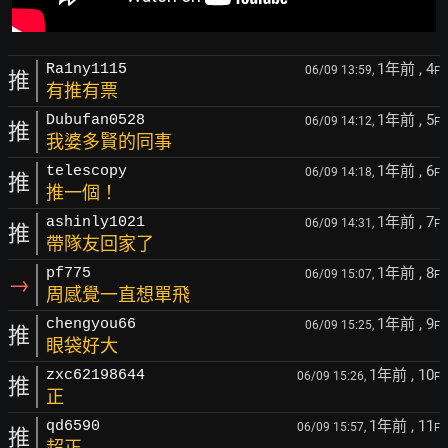
1年前
, 4
Ra1ny1115
06/09 13:59,
F
推
有推有票
1年前
, 5
Dubufan0528
06/09 14:12,
F
推
我婆多賢的同事
1年前
, 6
telescopy
06/09 14:18,
F
推
推一個！
1年前
, 7
ashinly1021
06/09 14:31,
F
推
帶隊友回家了
1年前
, 8
pf775
06/09 15:07,
F
→
周感覺一直想單飛
1年前
, 9
chengyou66
06/09 15:25,
F
推
眼袋好大
1年前
, 10
zxc62198644
06/09 15:26,
F
推
正
1年前
, 11
qd6590
06/09 15:57,
F
推
超正