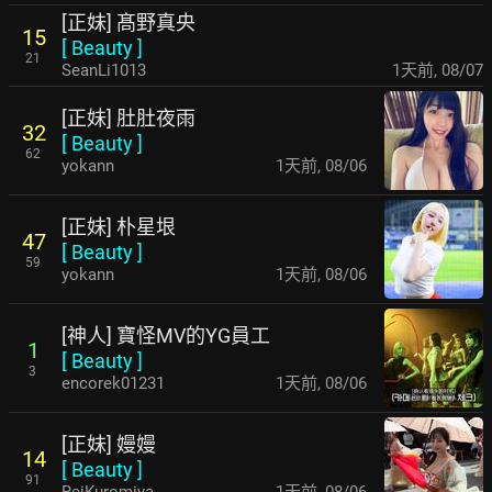
[正妹] 髙野真央
15
[
Beauty
]
21
SeanLi1013
1天前
,
08/07
[正妹] 肚肚夜雨
32
[
Beauty
]
62
yokann
1天前
,
08/06
[正妹] 朴星垠
47
[
Beauty
]
59
yokann
1天前
,
08/06
[神人] 寶怪MV的YG員工
1
[
Beauty
]
3
encorek01231
1天前
,
08/06
[正妹] 嫚嫚
14
[
Beauty
]
91
ReiKuromiya
1天前
,
08/06