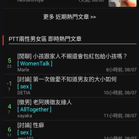
更多 近期熱門文章 >>
PTT兩性男女區 即時熱門文章
[閒聊] 小孩跟家人不親還會包紅包給小孩嗎？
5
[
WomenTalk
]
23
Marle
8小時前
,
08/07
[討論] 第一次做愛不知道男友的大小如何
-1
[
sex
]
7
DETIA
10小時前
,
08/07
[徵男] 老阿姨徵友緣人
4
[
AllTogether
]
7
sayaka
11小時前
,
08/07
[討論] 性癖
6
[
sex
]
11
zero101
14小時前
,
08/07