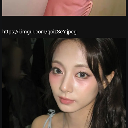
https://i.imgur.com/qoizSeY.jpeg