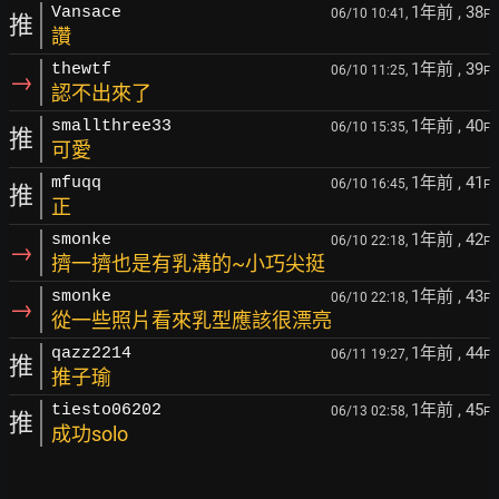
1年前
, 38
Vansace
06/10 10:41,
F
推
讚
1年前
, 39
thewtf
06/10 11:25,
F
→
認不出來了
1年前
, 40
smallthree33
06/10 15:35,
F
推
可愛
1年前
, 41
mfuqq
06/10 16:45,
F
推
正
1年前
, 42
smonke
06/10 22:18,
F
→
擠一擠也是有乳溝的~小巧尖挺
1年前
, 43
smonke
06/10 22:18,
F
→
從一些照片看來乳型應該很漂亮
1年前
, 44
qazz2214
06/11 19:27,
F
推
推子瑜
1年前
, 45
tiesto06202
06/13 02:58,
F
推
成功solo