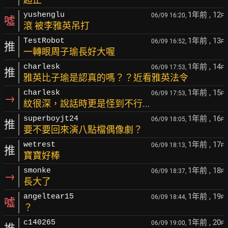
1年前
, 12
yushenglu
06/09 16:20,
F
噓
滾 被李雅英吊打
1年前
, 13
TestRobot
06/09 16:52,
F
推
一轉眼周子瑜長好大喔
1年前
, 14
charlesk
06/09 17:53,
F
推
雅英比子瑜是認真的嗎？？近看雅英法令
1年前
, 15
charlesk
06/09 17:53,
F
→
紋很深，說話時更是怪到不行...
1年前
, 16
superboyjt24
06/09 18:05,
F
推
要不要回來演八點檔偶像劇？
1年前
, 17
wetrest
06/09 18:13,
F
推
寶寶好棒
1年前
, 18
smonke
06/09 18:37,
F
→
長大了
1年前
, 19
angeltear15
06/09 18:44,
F
噓
？
1年前
, 20
c140265
06/09 19:00,
F