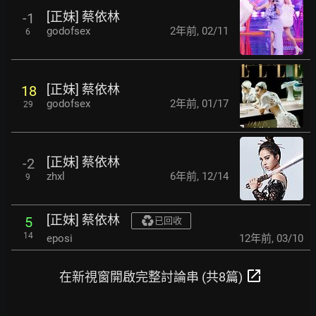
[正妹] 蔡依林
-1
godofsex
2年前
,
02/11
6
[正妹] 蔡依林
18
godofsex
2年前
,
01/17
29
[正妹] 蔡依林
-2
zhxl
6年前
,
12/14
9
[正妹] 蔡依林
5
已回收
14
eposi
12年前
,
03/10
open_in_new
在新視窗開啟完整討論串 (共8篇)