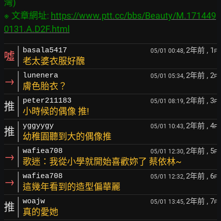
灣)

※ 文章網址: 
https://www.ptt.cc/bbs/Beauty/M.171449
0131.A.D2F.html
2年前
, 1
basala5417
05/01 00:48,
F
噓
老太婆衣服好醜
2年前
, 2
lunenera
05/01 05:34,
F
→
膚色胎衣？
2年前
, 3
peter211183
05/01 08:19,
F
推
小時候的偶像 推!
2年前
, 4
yggyygy
05/01 10:43,
F
推
幼稚園聽到大的偶像推
2年前
, 5
wafiea708
05/01 12:30,
F
→
歌迷：我從小學就開始喜歡妳了 蔡依林~
2年前
, 6
wafiea708
05/01 12:32,
F
→
這幾年看到的造型偏華麗
2年前
, 7
woajw
05/01 13:45,
F
推
真的愛她