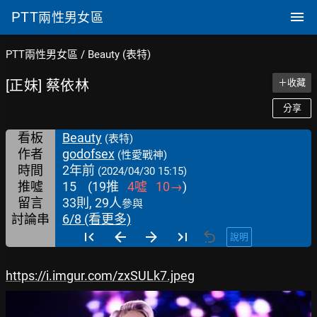
PTT
兩性男女區
PTT兩性男女區
/
Beauty (表特)
[正妹] 蔡依林
＋收藏
分享
看板
Beauty
(表特)
作者
godofsex
(性愛戰神)
時間
2年前
(2024/04/30 15:15)
推噓
15
(
19
推
4
噓
10
→
)
留言
33則, 29人
參與
討論串
6/8 (看更多)
說明
https://i.imgur.com/zxSULk7.jpeg