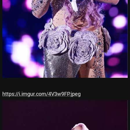
https://i.imgur.com/4V3w9FP.jpeg