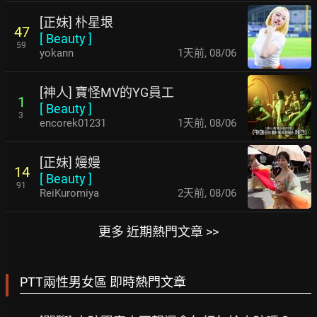
[正妹] 朴星垠
47
[
Beauty
]
59
yokann
1天前
,
08/06
[神人] 寶怪MV的YG員工
1
[
Beauty
]
3
encorek01231
1天前
,
08/06
[正妹] 嫚嫚
14
[
Beauty
]
91
ReiKuromiya
2天前
,
08/06
更多 近期熱門文章 >>
PTT兩性男女區 即時熱門文章