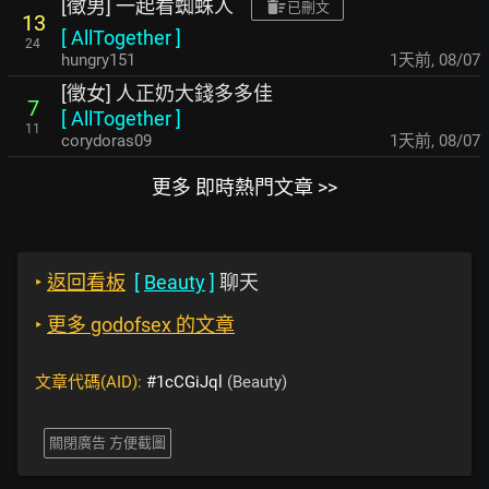
[徵男] 一起看蜘蛛人
已刪文
13
[
AllTogether
]
24
hungry151
1天前
,
08/07
[徵女] 人正奶大錢多多佳
7
[
AllTogether
]
11
corydoras09
1天前
,
08/07
更多 即時熱門文章 >>
‣
返回看板
[
Beauty
]
聊天
‣
更多 godofsex 的文章
文章代碼(AID):
#1cCGiJql
(Beauty)
關閉廣告 方便截圖