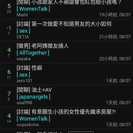
[閒聊] 小孩跟家人不親還會包紅包給小孩嗎？
5
[
WomenTalk
]
23
Marle
19小時前
,
08/07
[討論] 第一次做愛不知道男友的大小如何
-1
[
sex
]
7
DETIA
21小時前
,
08/07
[徵男] 老阿姨徵友緣人
4
[
AllTogether
]
7
sayaka
22小時前
,
08/07
[討論] 性癖
6
[
sex
]
11
zero101
1天前
,
08/07
[閒聊] 油土+AV
7
[
japanavgirls
]
9
seal998
1天前
,
08/07
[討論] 有意願生小孩的女性優先繼承房屋?!
4
[
WomenTalk
]
14
oopsskimo
1天前
,
08/07