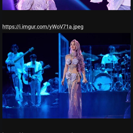
https://i.imgur.com/yWoV71a.jpeg