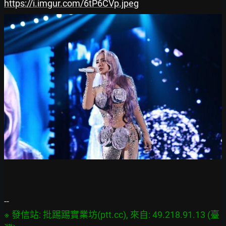
https://i.imgur.com/6tP6CVp.jpeg
※ 發信站: 批踢踢實業坊(ptt.cc), 來自: 49.218.91.13 (臺