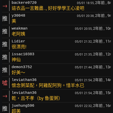
2年前
, 8
backere0720
05/01 18:55,
F
→
這衣品一言難盡.., 好好學學王心凌吧
2年前
, 9
y30048
05/01 20:38,
F
推
美
2年前
, 10
weakman
05/01 20:55,
F
推
老阿姨
2年前
, 11
Lidier
05/01 21:32,
F
推
很漂亮!
2年前
, 12
issac10383
05/01 21:35,
F
推
神仙
2年前
, 13
demon3752
05/01 21:44,
F
推
好美～
2年前
, 14
leviathan36
05/01 21:54,
F
噓
懷念粥菜配，阿雞配阿狗。惜羊水已
2年前
, 15
leviathan36
05/01 21:54,
F
→
乾，且不孝（by 魯蛋粥）
2年前
, 16
juehung596
05/01 22:32,
F
推
超美