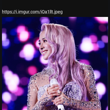
https://i.imgur.com/iQa1llt.jpeg