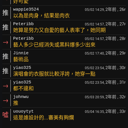
好可愛
2年前
, 26
wappie3524
05/02 14:29,
F
推
以為是肉身，結果是肉衣
2年前
, 27
Peteribb
05/02 14:57,
F
推
她算是努力又自愛的藝人表率了，她同期
2年前
, 28
Peteribb
05/02 14:57,
F
→
藝人多少已經消失或黑料爆多少出來
2年前
, 29
Jinnie
05/02 17:40,
F
推
藝術品
2年前
, 30
yiao325
05/02 23:54,
F
推
演唱會的衣服就比較浮誇，她穿一點
2年前
, 31
yiao325
05/02 23:54,
F
→
都不違和
2年前
, 32
johnwu
05/03 20:59,
F
→
推
2年前
, 33
uouoytyt
05/04 16:35,
F
噓
這是誰設計的...審美有夠爛