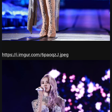
https://i.imgur.com/6paoqzJ.jpeg