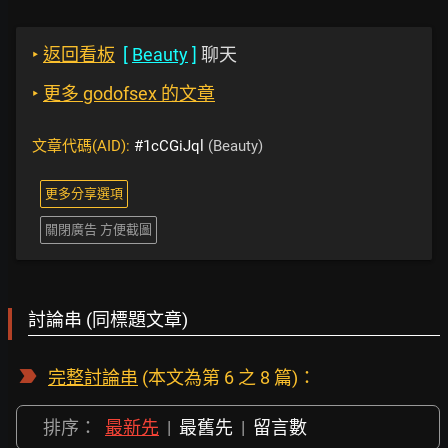
‣
返回看板
[
Beauty
]
聊天
‣
更多 godofsex 的文章
文章代碼(AID):
#1cCGiJql
(Beauty)
更多分享選項
關閉廣告 方便截圖
討論串 (同標題文章)
完整討論串
(本文為第 6 之 8 篇)：
排序：
最新先
|
最舊先
|
留言數