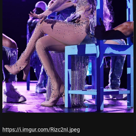
https://i.imgur.com/Rizc2nI.jpeg