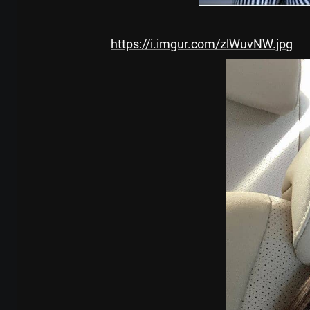
https://i.imgur.com/zlWuvNW.jpg