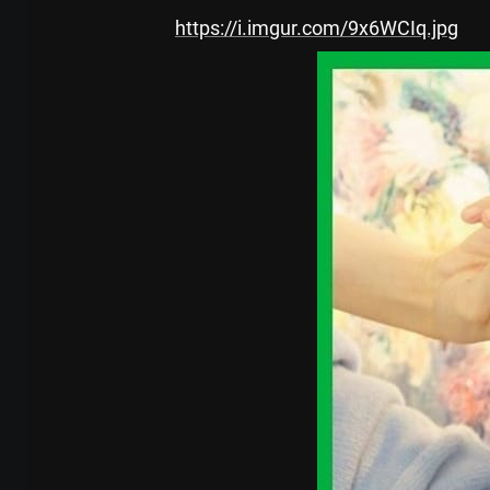
https://i.imgur.com/9x6WCIq.jpg