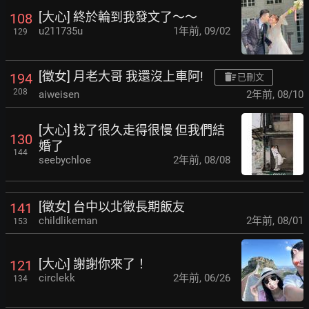
[大心] 終於輪到我發文了～～
108
u211735u
1年前
,
09/02
129
[徵女] 月老大哥 我還沒上車阿!
194
已刪文
208
aiweisen
2年前
,
08/10
[大心] 找了很久走得很慢 但我們結
130
婚了
144
seebychloe
2年前
,
08/08
[徵女] 台中以北徵長期飯友
141
childlikeman
2年前
,
08/01
153
[大心] 謝謝你來了！
121
circlekk
2年前
,
06/26
134