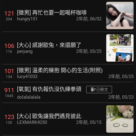
[徵男] 再忙也要一起喝杯咖啡
121
hungry151
2年前
,
06/02
204
[大心] 感謝歐兔，來還願了
106
peiyang
2年前
,
05/25
116
[徵男] 溫柔的擁抱 開心的生活(附照)
101
lucy41033
2年前
,
05/25
134
[氧氣] 有仇報仇沒仇練拳頭
911
已刪文
1045
dolalalalala
2年前
,
05/23
[大心] 歐兔讓我們遇見彼此
123
LEXMARK4250
2年前
,
05/15
130