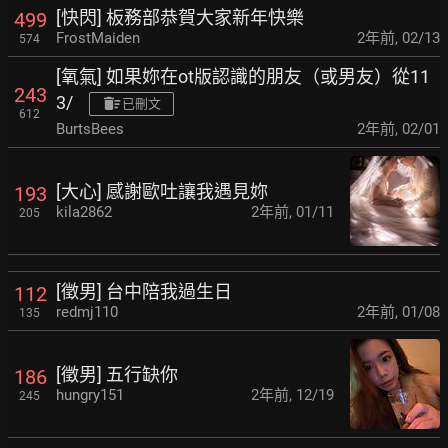
[快閃] 板務部恭賀大家新年快樂
499
FrostMaiden
2年前
,
02/13
574
[氧氣] 如果妳在ot版認識的朋友（或男友）從11
243
3/
已刪文
612
BurtsBees
2年前
,
02/01
[大心] 感謝歐吐讓我遇見妳
193
kila2862
2年前
,
01/11
205
[徵男] 台中陪我過生日
112
redmj110
2年前
,
01/08
135
[徵男] 五行缺你
186
hungry151
2年前
,
12/19
245