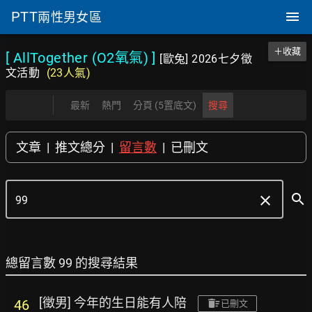
PTT
兩性男女區
＋收藏
[ AllTogether (O2氧氣)
]
[歐兔] 2026七夕徵
文活動
(23人氣)
最新
熱門
分頁 (5置底文)
搜尋
文章
|
推文總分
|
留言數
|
已刪文
search
clear
總留言數 99 的搜尋結果
[徵男] 今年的生日能有人陪
46
已刪文