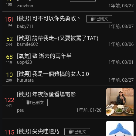
108
zxcvbnn
1年前
,
03/27
[徵男] 可不可以你先勇敢。
151
已刪文
194
baby711
1年前
,
03/07
[徵男] 請帶我走~(又要被罵了TAT)
52
bsmile602
1年前
,
03/06
244
[氧氣] 致 逝去的兩年半
68
uop423
1年前
,
03/01
119
[徵男] 我是一個難搞的女人0.0
10
hurutata
1年前
,
02/27
209
[徵男] 年夜飯後看場電影
122
已刪文
441
peu
1年前
,
01/28
[徵男] 尖尖哇嘎乃
115
已刪文