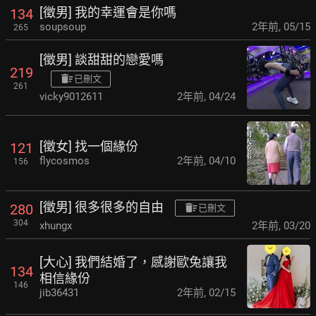
[徵男] 我的幸運會是你嗎
134
soupsoup
2年前
,
05/15
265
[徵男] 談甜甜的戀愛嗎
219
已刪文
261
vicky9012611
2年前
,
04/24
[徵女] 找一個緣份
121
flycosmos
2年前
,
04/10
156
[徵男] 很多很多的自由
280
已刪文
304
xhungx
2年前
,
03/20
[大心] 我們結婚了，感謝歐兔讓我
134
相信緣份
146
jib36431
2年前
,
02/15