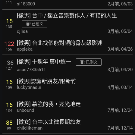
111
si183009
2月前
,
06/03
[徵男] 台中 / 獨立音樂製作人 / 有貓的人生
15
已刪文
135
djlisa
3月前
,
05/04
[徵男] 台北找個能對頻的骨灰級影迷
122
appleka
3月前
,
04/26
156
[徵男] 十週年 萬中選一
-36
已刪文
127
asas77335511
3月前
,
04/20
[徵男]認識新朋友/限新竹
16
luckytinasui
4月前
,
03/14
109
[徵男] 慕強的我，逐光地走
16
unbound
7月前
,
12/24
134
[徵女] 台中以北徵長期旅友
88
childlikeman
7月前
,
12/14
99