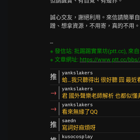
但請誠實、有自覺、有邊界。

誠心交友，謝絕利用。來信請簡單自
蹭、想拿資源，不用寄，真的不用。

※ 發信站: 批踢踢實業坊(ptt.cc), 來自: 4
※ 文章網址: 
https://www.ptt.cc/bbs
yankslakers
推
蛤…我只聽得出 很好聽 囧 最近
yankslakers
→
君 國外聲樂老師解析 也都似懂
yankslakers
→
看來無緣了QQ
saedn
推
寫詞好麻煩呀
kusocosplay