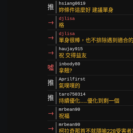
hsiang0619
推
妳條件這麼好 建議單身
djlisa
→
格
djlisa
→
單身很棒，也不排除遇到適合
haujay915
→
祝 交得益友
inbody80
噓
拿翹?
Aprilfirst
推
氣噗噗的
taro750314
推
持續優化……優化到剩一個
mrbean90
→
祝福
mrbean90
→
柯拉奇那首不就隱喻228受害