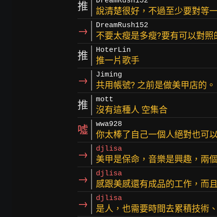
DreamRush152
推
說清楚很好，不過至少要對等一
DreamRush152
→
不要太瘦是多瘦?要有可以對照
HoterLin
推
推一片歌手
Jiming
→
共用帳號? 之前是做美甲店的。
mott
推
沒有這種人 空集合
wwa928
噓
你太棒了自己一個人絕對也可
djlisa
→
美甲是保命，音樂是興趣，兩
djlisa
→
感跟美感還有成品的工作，而
djlisa
→
是人，也需要時間去累積技術