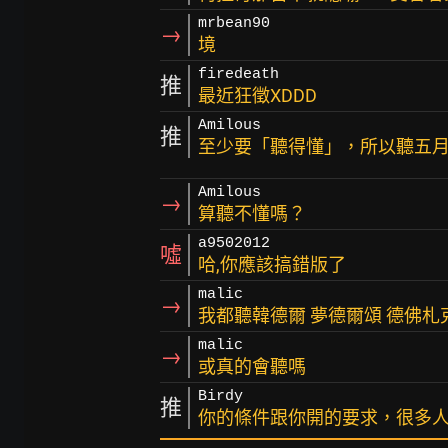
mrbean90
→
境
firedeath
推
最近狂徵XDDD
Amilous
推
至少要「聽得懂」，所以聽五
Amilous
→
算聽不懂嗎？
a9502012
噓
哈,你應該搞錯版了
malic
→
我都聽韓德爾 夢德爾頌 德佛札
malic
→
或真的會聽嗎
Birdy
推
你的條件跟你開的要求，很多