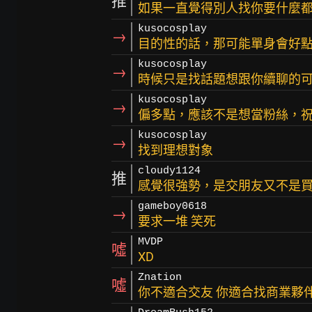
推
如果一直覺得別人找你要什麼
kusocosplay
→
目的性的話，那可能單身會好
kusocosplay
→
時候只是找話題想跟你續聊的
kusocosplay
→
偏多點，應該不是想當粉絲，
kusocosplay
→
找到理想對象
cloudy1124
推
感覺很強勢，是交朋友又不是買
gameboy0618
→
要求一堆 笑死
MVDP
噓
XD
Znation
噓
你不適合交友 你適合找商業夥