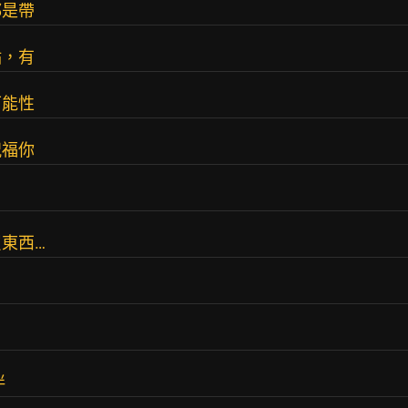
都是帶
點，有
可能性
祝福你
東西…
伴