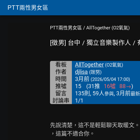
PTT
兩性男女區
PTT兩性男女區
/
AllTogether (O2氧氣)
[徵男] 台中 / 獨立音樂製作人 
看板
AllTogether
(O2氧氣)
作者
djlisa
(咪努)
時間
3月前
(2026/05/04 17:00)
推噓
15
(
31
推
16
噓
88
→
)
留言
135則, 59人
, 3月前
參與
最新
討論串
1/1
先說清楚，這不是輕鬆聊天取暖文。
，這篇不適合你。
