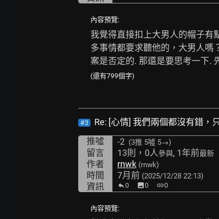
內容預覽:
我覺得直接扣上大男人的帽子有點太
多事情都要求聽他的，大男人嗎？.
案是否定的. 那還是要思考一下.
(還有799個字)
Re: [心情] 我們兩個都沒有錯
#3
推噓
-2
(3推
5噓 5→
)
留言
13則，0人
, 1年前
參與
最新
作者
rnwk
(rnwk)
時間
7月前
(2025/12/28 22:13)
資訊
0
image
0
link
0
內容預覽: