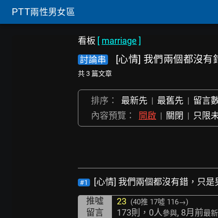
PTT
兩性男女區
看板
[
marriage
]
[心情] 我們兩個都沒
討論串
共 3 篇文章
排序：
最新先
|
最舊先
|
留言
內容預覽：
開啟
|
關閉
|
只限
[心情] 我們兩個都沒有錯，只
#1
推噓
23
(40推
17噓 116→
)
留言
173則，0人
, 8月前
參與
最新