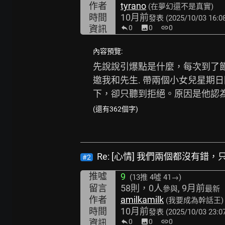
作者
tyrano
(在夢幻還不是真實)
時間
10月前
發表
(2025/10/03 16:0
資訊
0
image
0
link
0
內容預覽:
先說說引爆點是什麼，每次到了節
邀我和先生. 帶兩個小女兒星期
下，卻只聽到拒絕。原因是他認為
(還有362個字)
Re: [心情] 我們兩個都沒有錯
#2
推噓
9
(13推
4噓 41→
)
留言
58則，0人
, 9月前
參與
最新
作者
amilkamilk
(我要成為幹話王)
時間
10月前
發表
(2025/10/03 23:0
資訊
0
image
0
link
0