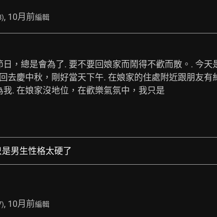
, 10月前
8)
編輯
日，總是會為了. 要不要回娘家而鬧得不歡而散。. 今
日回去慶中秋，剛好當天下午. 在娘家的住處附近跟朋友有
我. 在娘家沒地位，在歡樂氣氛中，我只是
，只是男生性格太硬了
, 10月前
7)
編輯