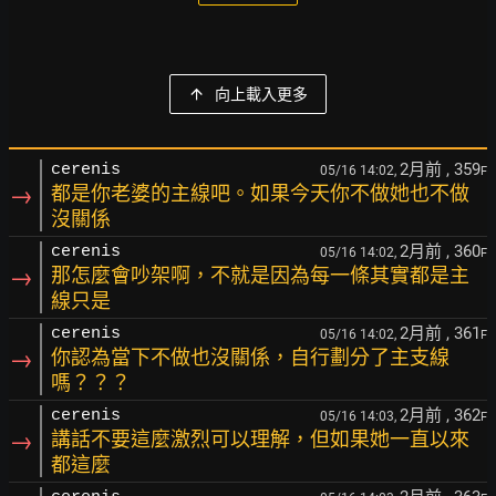
向上載入更多
2月前
, 359
cerenis
05/16 14:02,
F
→
都是你老婆的主線吧。如果今天你不做她也不做
沒關係
2月前
, 360
cerenis
05/16 14:02,
F
→
那怎麼會吵架啊，不就是因為每一條其實都是主
線只是
2月前
, 361
cerenis
05/16 14:02,
F
→
你認為當下不做也沒關係，自行劃分了主支線
嗎？？？
2月前
, 362
cerenis
05/16 14:03,
F
→
講話不要這麼激烈可以理解，但如果她一直以來
都這麼