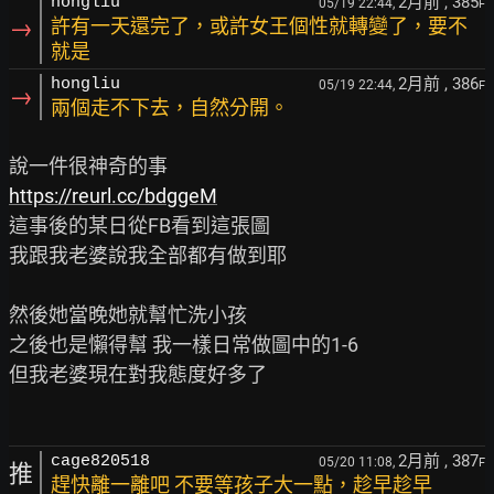
2月前
, 385
hongliu
05/19 22:44,
F
→
許有一天還完了，或許女王個性就轉變了，要不
就是
2月前
, 386
hongliu
05/19 22:44,
F
→
兩個走不下去，自然分開。
https://reurl.cc/bdggeM
這事後的某日從FB看到這張圖

我跟我老婆說我全部都有做到耶

然後她當晚她就幫忙洗小孩

之後也是懶得幫 我一樣日常做圖中的1-6

但我老婆現在對我態度好多了

2月前
, 387
cage820518
05/20 11:08,
F
推
趕快離一離吧 不要等孩子大一點，趁早趁早