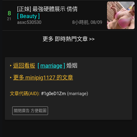
[正妹] 最強硬體展示 倩倩
8
[
Beauty
]
21
asxc530530
8小時前
,
08/09
更多 即時熱門文章 >>
‣
返回看板
[
marriage
]
婚姻
‣
更多 minipig1127 的文章
文章代碼(AID):
#1g0eD1Zm
(marriage)
關閉廣告 方便截圖