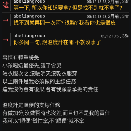
2月前
, 33
abeliangroup
05/12 13:53,
F
噓
等一下, 所以你知道要拿? 但是找不到就不拿了?
2月前
, 34
abeliangroup
05/12 13:53,
F
→
找不到就再問一次阿? 很難? 我看你也是很皮
, 35
abeliangroup
05/12 13:5,
F
→
你多問一句, 說溫度計在哪 不就沒事了
事情有輕重緩急

小孩喝奶最優先,餓了會哭

曬衣服次之,沒曬明天沒乾衣服穿

以上兩件是我必須做的主線任務

這我沒做會有後果,會有我願意承擔的責任

溫度計是順便的支線任務

有做加分,沒做暫時也沒差,而且也不是我的責任

我可以"順便"幫忙拿,不"順便"就不拿
