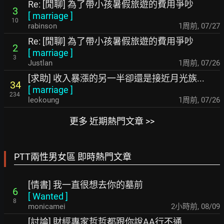
Re: [閒聊] 為了帶小孩暑假旅遊的費用爭吵
3
[
marriage
]
10
rabinson
1周前
,
07/27
Re: [閒聊] 為了帶小孩暑假旅遊的費用爭吵
2
[
marriage
]
3
Justlan
1周前
,
07/26
[求助] 收入暴漲的另一半卻還是接近月光族...
34
[
marriage
]
234
leokoung
1周前
,
07/26
更多 近期熱門文章 >>
PTT兩性男女區 即時熱門文章
[情書] 我一直很想去你的墓前
6
[
Wanted
]
8
monicamei
2小時前
,
08/09
[討論] 財經專家哲哲都跟你說AA行不通