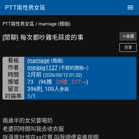
PTT
兩性男女區
PTT兩性男女區
/
marriage (婚姻)
[閒聊] 每次都吵雞毛蒜皮的事
＋收藏
分享
看板
marriage
(婚姻)
作者
minipig1127
(不錯的開始~)
時間
2月前
(2026/05/12 01:32)
推噓
73
(
96
推
23
噓
277
→
)
留言
396則, 109人
參與
討論串
1/1
兩歲半的女兒要喝奶

老婆同時間叫我去收衣服

說溫度計放在xx位置,叫我順便拿進房間
