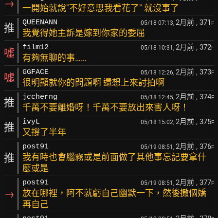
→
一開始就說"不好意思我看花了" 就沒事了
2月前
, 371
QUEENANN
05/18 07:13,
F
推
我覺得她主訴是嫁到你家的委屈
2月前
, 372
film12
05/18 10:31,
F
噓
有夠無聊的事……
2月前
, 373
GGFACE
05/18 12:26,
F
噓
很明顯就你的問題啊 還想上來討拍啊
2月前
, 374
jccherng
05/18 12:45,
F
推
千萬不要離婚呀！千萬不要放出來害人呀！
2月前
, 375
ivyL
05/18 15:02,
F
推
又撐了半年
2月前
, 376
post91
05/19 08:51,
F
推
我有時也會腦霧或是前面做了其他事忘記要拿什
麼或是
2月前
, 377
post91
05/19 08:51,
F
→
放在哪裡，阿不就虧自己幽默一下，然後撒個嬌
再自己