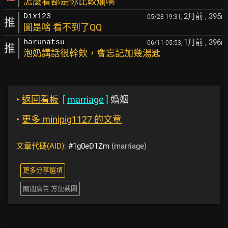
怎麼看都是你比較爛啊
2月前
, 395
Dix123
05/28 19:31,
F
推
圖是啥 看不到了QQ
1月前
, 396
harunatsu
06/11 05:53,
F
推
泡奶講話很幹欸，會忘記加幾湯匙
‣
返回看板
[
marriage
]
婚姻
‣
更多 minipig1127 的文章
文章代碼(AID):
#1g0eD1Zm
(marriage)
更多分享選項
關閉廣告 方便截圖