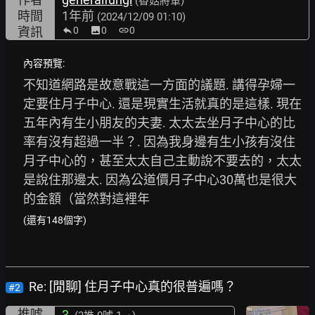
(香菇將軍)
時間
1年前
(2024/12/09 01:10)
資訊
0
image
0
link
0
內容預覽:
不知道網路是故意戰這一方面的議題. 講得孕婦一
定要住月子中心. 還是現實生活就真的是這樣. 現在
五年內有生小朋友的夫妻. 太太去坐月子中心的比
率有沒有超過一半？. 因為我身邊有生小孩有沒住
月子中心的，甚至太太自己主動說不要去的，太太
是說住那邊太. 因為公道價月子中心30萬也是很大
的金額（當然對這裡年
(還有148個字)
Re: [閒聊] 住月子中心真的很普遍嗎？
#2
推噓
3