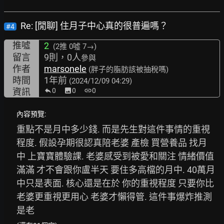
Re: [閒聊] 住月子中心真的很普遍嗎？
#4
推噓
2
(2推
0噓 7→
)
留言
9則，0人
參與
作者
marsonele
(胖子的脂肪該被抽稅嗎)
時間
1年前
(2024/12/09 04:29)
資訊
0
image
0
link
0
內容預覽:
重點不是月中多少錢. 而是先生對這件事情的重視
程度. 假設孕期很認真陪老婆 產檢 買營養品 找月
中 上寶寶體驗課. 老婆感受到被愛和關注 情緒價值
滿滿 才不會跟你盧半天 要住多高檔的月中. 40萬月
中只是表面. 核心還是在於 你的重視程度 只要你比
老婆更重視更用心 老婆才懶得管. 這件事爆炸推測
是老