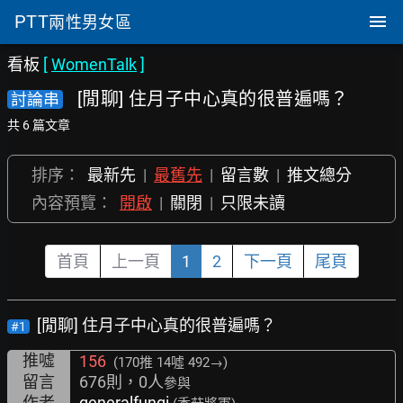
PTT
兩性男女區
看板
[
WomenTalk
]
[閒聊] 住月子中心真的很普遍嗎？
討論串
共 6 篇文章
排序：
最新先
|
最舊先
|
留言數
|
推文總分
內容預覽：
開啟
|
關閉
|
只限未讀
首頁
上一頁
1
2
下一頁
尾頁
[閒聊] 住月子中心真的很普遍嗎？
#1
推噓
156
(170推
14噓 492→
)
留言
676則，0人
參與
作者
generalfungi