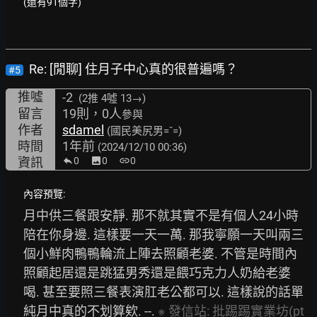
(還有91個字)
Re: [閒聊] 住月子中心真的很普遍嗎？
#5
推噓
-2
(2推
4噓 13→
)
留言
19則，0人
參與
作者
sdamel
(國民美尻男=ˇ=)
時間
1年前
(2024/12/10 00:36)
資訊
0
image
0
link
0
內容預覽:
月中供三餐跟安靜. 那不就其實不是有個人24小時
陪在你身邊. 這樣要一天一萬. 那我寧願一天叫兩三
個小鮮肉鴨鴨輪流上陣去照顧老婆. 不管是時間內
照顧起居還是跳猛男秀還是餵巧克力人奶給老婆
喝. 甚至要照三餐表演肛老公都可以. 這樣說的話單
純月中真的不划算欸. --. 
※
發信站:
批踢踢實業坊(pt