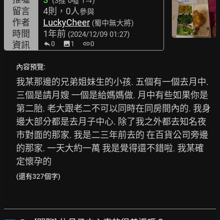
(3推
0噓 1→
)
留言
4則，0人
參與
作者
LuckyCheer
(蜀中無大將)
時間
1年前
(2024/12/09 01:27)
資訊
0
image
1
link
0
內容預覽:
我某那邊的兄弟姐妹生的小孩. 五個有一個去月中. 
三個是請月嫂 一個是給媽媽做. 月中有些如果你是
第二胎. 老大跟老二不可以同時在同房間內的. 我身
邊大部分都是去月子中心. 除了我之外都去知名夜
市對面的那家. 我是二三年前去的 在百貨公司旁邊
的那家. 一天大約一萬 我是覺得還不錯啦. 我某確
定懷孕的
(還有327個字)