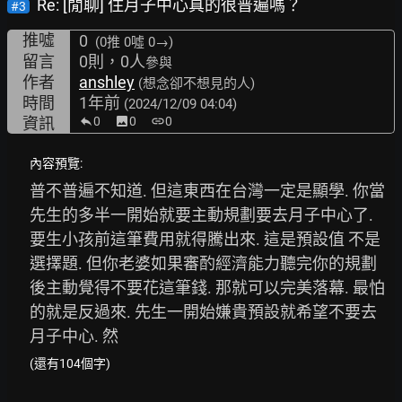
Re: [閒聊] 住月子中心真的很普遍嗎？
#3
推噓
0
(0推
0噓 0→
)
留言
0則，0人
參與
作者
anshley
(想念卻不想見的人)
時間
1年前
(2024/12/09 04:04)
資訊
0
image
0
link
0
內容預覽:
普不普遍不知道. 但這東西在台灣一定是顯學. 你當
先生的多半一開始就要主動規劃要去月子中心了. 
要生小孩前這筆費用就得騰出來. 這是預設值 不是
選擇題. 但你老婆如果審酌經濟能力聽完你的規劃
後主動覺得不要花這筆錢. 那就可以完美落幕. 最怕
的就是反過來. 先生一開始嫌貴預設就希望不要去
月子中心. 然
(還有104個字)