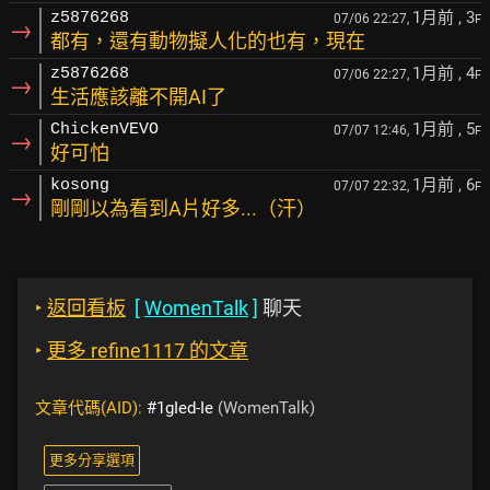
1月前
, 3
z5876268
07/06 22:27,
F
→
都有，還有動物擬人化的也有，現在
1月前
, 4
z5876268
07/06 22:27,
F
→
生活應該離不開AI了
1月前
, 5
ChickenVEVO
07/07 12:46,
F
→
好可怕
1月前
, 6
kosong
07/07 22:32,
F
→
剛剛以為看到A片好多...（汗）
‣
返回看板
[
WomenTalk
]
聊天
‣
更多 refine1117 的文章
文章代碼(AID):
#1gIed-Ie
(WomenTalk)
更多分享選項