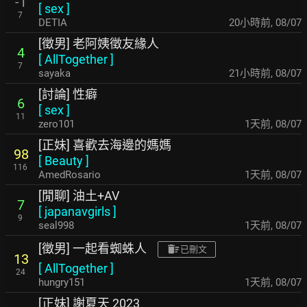
-1
[
sex
]
7
DETIA
20小時前
,
08/07
[徵男] 老阿姨徵友緣人
4
[
AllTogether
]
7
sayaka
21小時前
,
08/07
[討論] 性癖
6
[
sex
]
11
zero101
1天前
,
08/07
[正妹] 喜歡去海邊的媽媽
98
[
Beauty
]
116
AmedRosario
1天前
,
08/07
[閒聊] 油土+AV
7
[
japanavgirls
]
9
seal998
1天前
,
08/07
[徵男] 一起看蜘蛛人
已刪文
13
[
AllTogether
]
24
hungry151
1天前
,
08/07
[正妹] 謝夏天 2023