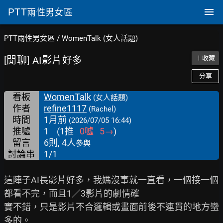
PTT
兩性男女區
PTT兩性男女區
/
WomenTalk (女人話題)
[閒聊] AI影片好多
＋收藏
分享
看板
WomenTalk
(女人話題)
作者
refine1117
(Rachel)
時間
1月前
(2026/07/05 16:44)
推噓
1
(
1
推
0
噓
5
→
)
留言
6則, 4人
參與
討論串
1/1
這陣子AI長影片好多，我媽沒事就一直看，一個接一個
都看不完，而且1／3影片的劇情確

實不錯，只是影片不合邏輯或畫面前後不連貫的地方蠻
多的。
