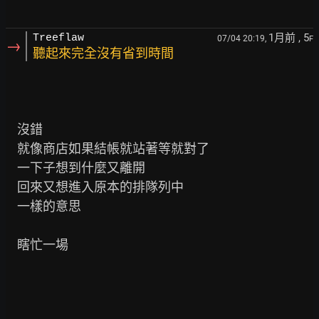
1月前
, 5
Treeflaw
07/04 20:19,
F
→
聽起來完全沒有省到時間
    沒錯

    就像商店如果結帳就站著等就對了

    一下子想到什麼又離開

    回來又想進入原本的排隊列中

    一樣的意思

    瞎忙一場
