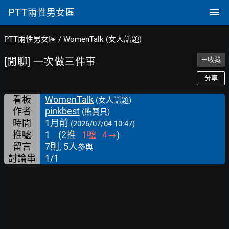
PTT
兩性男女區
PTT兩性男女區
/
WomenTalk (女人話題)
[閒聊] 一次做三件事
＋收藏
分享
看板
WomenTalk
(女人話題)
作者
pinkbest
(熊寶貝)
時間
1月前
(2026/07/04 10:47)
推噓
1
(
2
推
1
噓
4
→
)
留言
7則, 5人
參與
討論串
1/1