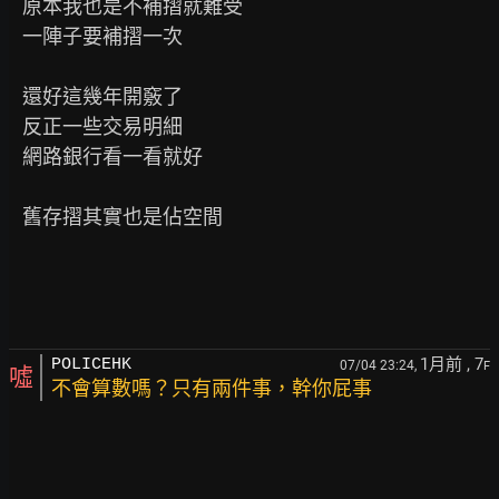
   原本我也是不補摺就難受

   一陣子要補摺一次

   還好這幾年開竅了

   反正一些交易明細

   網路銀行看一看就好

   舊存摺其實也是佔空間

1月前
, 7
POLICEHK
07/04 23:24,
F
噓
不會算數嗎？只有兩件事，幹你屁事