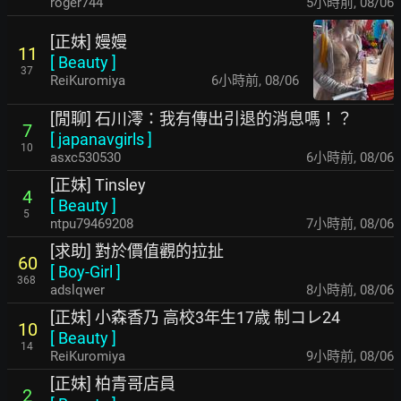
roger744
5小時前
,
08/06
[正妹] 嫚嫚
11
[
Beauty
]
37
ReiKuromiya
6小時前
,
08/06
[閒聊] 石川澪：我有傳出引退的消息嗎！？
7
[
japanavgirls
]
10
asxc530530
6小時前
,
08/06
[正妹] Tinsley
4
[
Beauty
]
5
ntpu79469208
7小時前
,
08/06
[求助] 對於價值觀的拉扯
60
[
Boy-Girl
]
368
adslqwer
8小時前
,
08/06
[正妹] 小森香乃 高校3年生17歳 制コレ24
10
[
Beauty
]
14
ReiKuromiya
9小時前
,
08/06
[正妹] 柏青哥店員
2