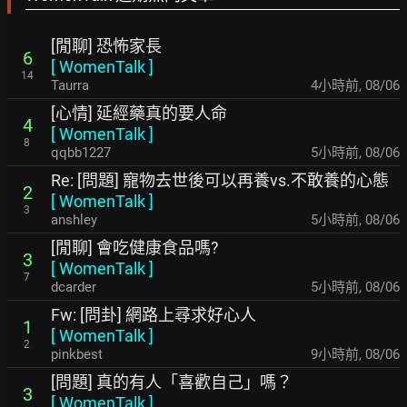
[閒聊] 恐怖家長
6
[
WomenTalk
]
14
Taurra
4小時前
,
08/06
[心情] 延經藥真的要人命
4
[
WomenTalk
]
8
qqbb1227
5小時前
,
08/06
Re: [問題] 寵物去世後可以再養vs.不敢養的心態
2
[
WomenTalk
]
3
anshley
5小時前
,
08/06
[閒聊] 會吃健康食品嗎?
3
[
WomenTalk
]
7
dcarder
5小時前
,
08/06
Fw: [問卦] 網路上尋求好心人
1
[
WomenTalk
]
2
pinkbest
9小時前
,
08/06
[問題] 真的有人「喜歡自己」嗎？
3
[
WomenTalk
]