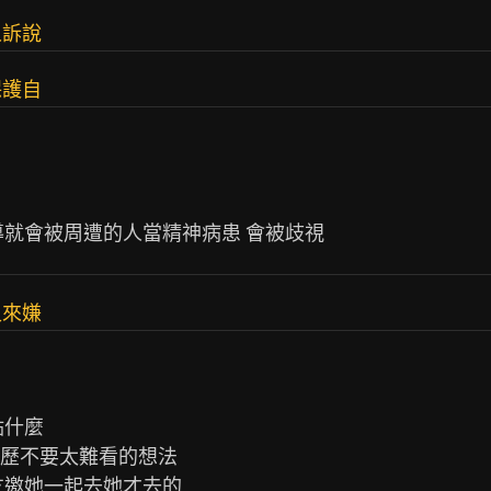
人訴說
保護自
又來嫌
什麼

歷不要太難看的想法

邀她一起去她才去的
