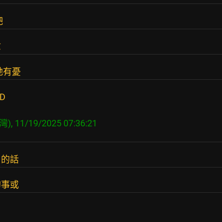
吧
慰
她有憂
D
用的話
的事或