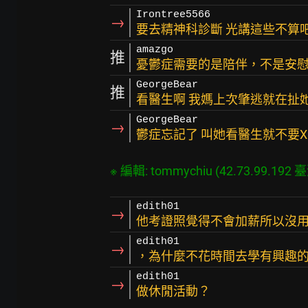
Irontree5566
→
要去精神科診斷 光講這些不算
amazgo
推
憂鬱症需要的是陪伴，不是安
GeorgeBear
推
看醫生啊 我媽上次肇逃就在扯
GeorgeBear
→
鬱症忘記了 叫她看醫生就不要X
edith01
→
他考證照覺得不會加薪所以沒
edith01
→
，為什麼不花時間去學有興趣
edith01
→
做休閒活動？