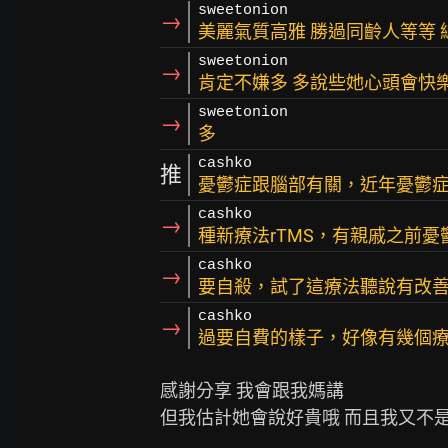
sweetonion
→
美麗氣質高雅 勝過同齡人等等 
sweetonion
→
肯定不嫌多 多說些她心頭會快
sweetonion
→
多
cashko
推
憂鬱症跟腦部有關，近年憂鬱
cashko
→
種新療法rTMS，有親戚之前憂
cashko
→
要自殺，試了這療法聽說有改
cashko
→
過要自費的樣子，好像有幾個
感謝分享 我會跟我媽講
