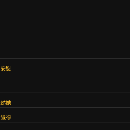
為安慰
既然她
會覺得