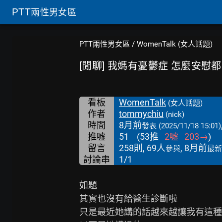
PTT
兩性男女區
PTT兩性男女區
/
WomenTalk (女人話題)
[閒聊] 我媽有憂鬱症 怎麼安慰
看板
WomenTalk
(女人話題)
作者
tommychiu
(nick)
時間
8月前
發表
(2025/11/18 15:01)
推噓
51
(
53
推
2
噓
203
→
)
留言
258則, 69人
, 8月前
參與
最新
討論串
1/1
如題

其實也沒有給醫生診斷啦

只是最近她講的話越來越讓我有這種