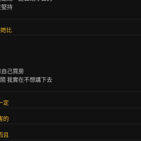
讓她比
自己買房

一定
害的
而且