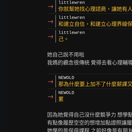
littlewren
→
你就幫她找心理諮商，讓她有
littlewren
→
和建立自信，和建立心理界線
littlewren
→
己。
她自己說不用啦

NEWOLD
→
那為什麼要上加不了什麼薪課
NEWOLD
→
累
因為她覺得自己沒什麼競爭力 想學點
有點像履歷空空的想增加點證照讓履
她學的是保母課程 之前好像是有朋友