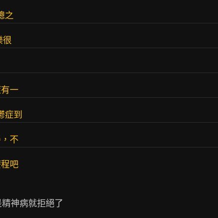
總之
樂很
症有一
鬱症到
善，不
療程吧