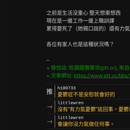
之前是生活沒重心 整天想東想西

現在是一邊工作一邊上職訓課

累得要死了（她親口說的）還有力氣
各位有家人也是這種狀況嗎？

※ 發信站: 批踢踢實業坊(ptt.cc), 來自: 4
※ 文章網址: 
https://www.ptt.cc/bb
h100733
推
憂鬱症不是安慰就會好的
littlewren
→
沒有“有力氣憂鬱”這回事。憂鬱
littlewren
→
會讓你沒力氣做任何事。