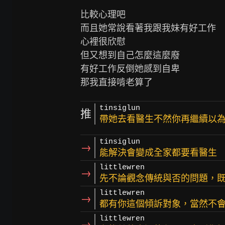
比較心理吧

而且她常說看著我跟我妹有好工作

心裡很欣慰

但又想到自己怎麼這麼廢

有好工作反倒她感到自卑

tinsiglun
推
帶她去看醫生不然你再繼續以
tinsiglun
→
能解決會變成全家都要看醫生
littlewren
→
先不論觀念傳統與否的問題，
littlewren
→
都有你這個傾訴對象，當然不
littlewren
→