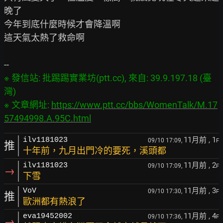
晚了

今年到底什麼時候才會降溫啊

這天氣太熱了救命啊

※ 發信站: 批踢踢實業坊(ptt.cc), 來自: 39.9.197.18 (臺
灣)

※ 文章網址: 
https://www.ptt.cc/bbs/WomenTalk/M.17
57494998.A.95C.html
11月前
, 1
ilv1181023
09/10 17:09,
F
推
十年前，九月出門冷的要死，溪頭都
11月前
, 2
ilv1181023
09/10 17:09,
F
→
下雪
11月前
, 3
VoV
09/10 17:30,
F
推
歐洲都有熱浪了
11月前
, 4
eva19452002
09/10 17:36,
F
→