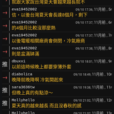
就跟大家說台灣夏天會越來越長就不
11月前
, 5
eva19452002
09/10 17:36,
F
→
信，以後台灣夏天會長達8個月，剩下
11月前
, 6
eva19452002
09/10 17:37,
F
→
的4個月比較沒那麼熱
11月前
, 7
eva19452002
09/10 17:37,
F
→
以後電暖相關廠商會倒閉，冷氣廠商
11月前
, 8
eva19452002
09/10 17:38,
F
→
則是盆滿缽滿
11月前
, 9
dbuxxi
09/10 18:01,
F
推
以前這時候晚上都要穿薄外套
11月前
, 10
diabolica
09/10 18:49,
F
→
晚降就晚降啊 冷氣開起來
11月前
, 11
sara3636tw
09/10 19:38,
F
推
但晚上真的有點涼～
11月前
, 12
Mollyhello
09/10 21:02,
F
推
夏天真的越來越長 而且沒春秋的感
11月前
, 13
Mollyhello
09/10 21:02,
F