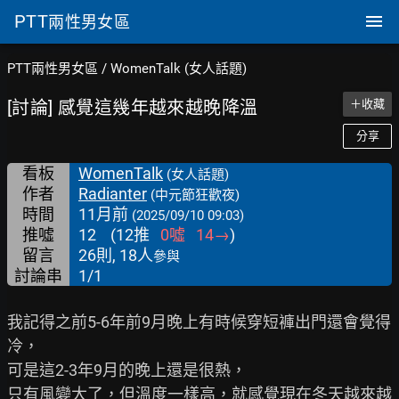
PTT
兩性男女區
PTT兩性男女區
/
WomenTalk (女人話題)
[討論] 感覺這幾年越來越晚降溫
＋收藏
分享
看板
WomenTalk
(女人話題)
作者
Radianter
(中元節狂歡夜)
時間
11月前
(2025/09/10 09:03)
推噓
12
(
12
推
0
噓
14
→
)
留言
26則, 18人
參與
討論串
1/1
我記得之前5-6年前9月晚上有時候穿短褲出門還會覺得
冷，

可是這2-3年9月的晚上還是很熱，

只有風變大了，但溫度一樣高，就感覺現在冬天越來越