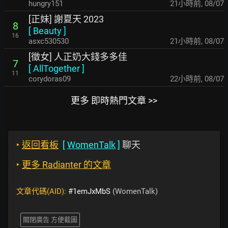
hungry151
21小時前
,
08/07
[正妹] 謝夏天 2023
8
[
Beauty
]
16
asxc530530
21小時前
,
08/07
[徵女] 人正奶大錢多多佳
7
[
AllTogether
]
11
corydoras09
22小時前
,
08/07
更多 即時熱門文章 >>
‣
返回看板
[
WomenTalk
]
聊天
‣
更多 Radianter 的文章
文章代碼(AID):
#1emJxMbS
(WomenTalk)
關閉廣告 方便截圖