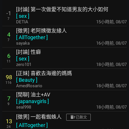
[討論] 第一次做愛不知道男友的大小如何
-1
[
sex
]
7
DETIA
15小時前
,
08/07
[徵男] 老阿姨徵友緣人
4
[
AllTogether
]
7
sayaka
16小時前
,
08/07
[討論] 性癖
6
[
sex
]
11
zero101
18小時前
,
08/07
[正妹] 喜歡去海邊的媽媽
98
[
Beauty
]
116
AmedRosario
18小時前
,
08/07
[閒聊] 油土+AV
7
[
japanavgirls
]
9
seal998
18小時前
,
08/07
[徵男] 一起看蜘蛛人
已刪文
13
[
AllTogether
]
24