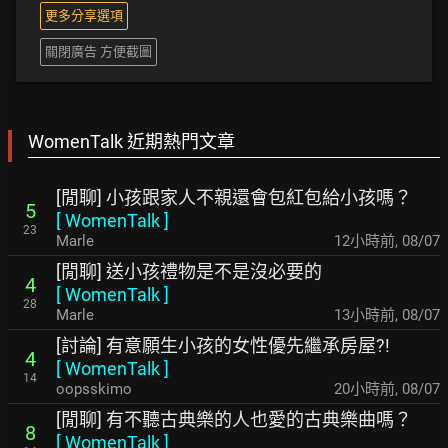
更多分享選項
關閉廣告 方便截圖
WomenTalk 近期熱門文章
[閒聊] 小孩跟家人不親還會包紅包給小孩嗎？
5
[
WomenTalk
]
23
Marle
12小時前
,
08/07
[閒聊] 送小孩禮物是不是沒必要的
4
[
WomenTalk
]
28
Marle
13小時前
,
08/07
[討論] 有意願生小孩的女性優先繼承房屋?!
4
[
WomenTalk
]
14
oopsskimo
20小時前
,
08/07
[閒聊] 有不聽古典樂的人也愛的古典樂曲嗎？
8
[
WomenTalk
]