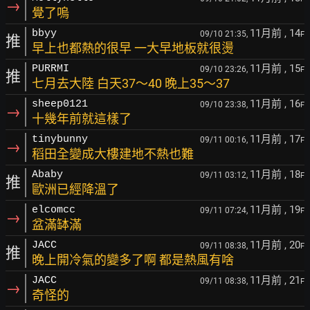
→
覺了嗚
11月前
, 14
bbyy
09/10 21:35,
F
推
早上也都熱的很早 一大早地板就很燙
11月前
, 15
PURRMI
09/10 23:26,
F
推
七月去大陸 白天37～40 晚上35～37
11月前
, 16
sheep0121
09/10 23:38,
F
→
十幾年前就這樣了
11月前
, 17
tinybunny
09/11 00:16,
F
→
稻田全變成大樓建地不熱也難
11月前
, 18
Ababy
09/11 03:12,
F
推
歐洲已經降溫了
11月前
, 19
elcomcc
09/11 07:24,
F
→
盆滿缽滿
11月前
, 20
JACC
09/11 08:38,
F
推
晚上開冷氣的變多了啊 都是熱風有啥
11月前
, 21
JACC
09/11 08:38,
F
→
奇怪的