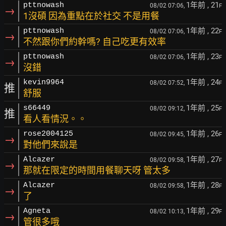
1年前
, 21
pttnowash
08/02 07:06,
F
→
1沒碩 因為重點在於社交 不是用餐
1年前
, 22
pttnowash
08/02 07:06,
F
→
不然跟你們約幹嗎? 自己吃更有效率
1年前
, 23
pttnowash
08/02 07:06,
F
→
沒錯
1年前
, 24
kevin9964
08/02 07:52,
F
推
舒服
1年前
, 25
s66449
08/02 09:12,
F
推
看人看情況。。
1年前
, 26
rose2004125
08/02 09:45,
F
→
對他們來說是
1年前
, 27
Alcazer
08/02 09:58,
F
→
那就在限定的時間用餐聊天呀 管太多
1年前
, 28
Alcazer
08/02 09:58,
F
→
了
1年前
, 29
Agneta
08/02 10:13,
F
→
管很多哦