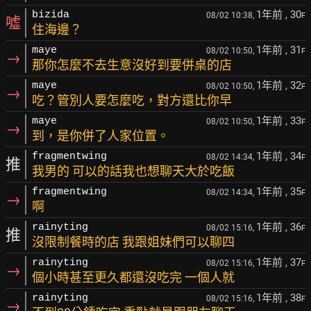
1年前
, 30
bizida
08/02 10:38,
F
噓
住海邊？
1年前
, 31
maye
08/02 10:50,
F
→
那你怎麼不去生意沒好到要併桌的店
1年前
, 32
maye
08/02 10:50,
F
→
吃？管別人要怎麼吃，對方還比你早
1年前
, 33
maye
08/02 10:50,
F
→
到，是你併了人家位置。
1年前
, 34
fragmentwing
08/02 14:34,
F
推
我男的 可以的話我也想聊天大於吃飯
1年前
, 35
fragmentwing
08/02 14:34,
F
→
啊
1年前
, 36
rainyting
08/02 15:16,
F
推
沒限制餐時的店 我跟姐妹們可以聊四
1年前
, 37
rainyting
08/02 15:16,
F
→
個小時甚至更久都還沒吃完 一個人就
1年前
, 38
rainyting
08/02 15:16,
F
→