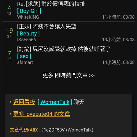
Re: [求助] 對於價值觀的拉扯
4
[
Boy-Girl
]
13
WhiteKING
11小時前
,
08/08
[正妹] 阿姨不會讓人失望
19
[
Beauty
]
37
IS5F5566
13小時前
,
08/08
[討論] 尻尻沒感覺就軟掉 然後就睡著了
7
[
sex
]
12
afsmart
14小時前
,
08/08
更多 即時熱門文章 >>
‣
返回看板
[
WomenTalk
]
聊天
‣
更多 lovecute04 的文章
文章代碼(AID):
#1eZDF53V
(WomenTalk)