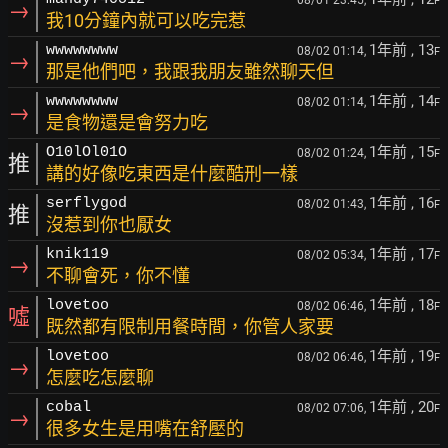
08/01 23:45,
F
→
我10分鐘內就可以吃完惹
1年前
, 13
wwwwwwww
08/02 01:14,
F
→
那是他們吧，我跟我朋友雖然聊天但
1年前
, 14
wwwwwwww
08/02 01:14,
F
→
是食物還是會努力吃
1年前
, 15
O10lOl01O
08/02 01:24,
F
推
講的好像吃東西是什麼酷刑一樣
1年前
, 16
serflygod
08/02 01:43,
F
推
沒惹到你也厭女
1年前
, 17
knik119
08/02 05:34,
F
→
不聊會死，你不懂
1年前
, 18
lovetoo
08/02 06:46,
F
噓
既然都有限制用餐時間，你管人家要
1年前
, 19
lovetoo
08/02 06:46,
F
→
怎麼吃怎麼聊
1年前
, 20
cobal
08/02 07:06,
F
→
很多女生是用嘴在舒壓的