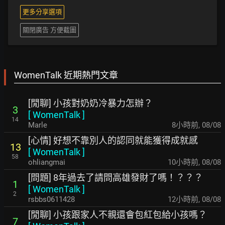
更多分享選項
關閉廣告 方便截圖
WomenTalk 近期熱門文章
[閒聊] 小孩對奶奶冷暴力怎辦？
3
[
WomenTalk
]
14
Marle
8小時前
,
08/08
[心情] 好想不靠別人的認同就能獲得成就感
13
[
WomenTalk
]
58
ohliangmai
10小時前
,
08/08
[問題] 8年過去了請問高雄發財了嗎！？？？
1
[
WomenTalk
]
2
rsbbs0611428
12小時前
,
08/08
[閒聊] 小孩跟家人不親還會包紅包給小孩嗎？
7