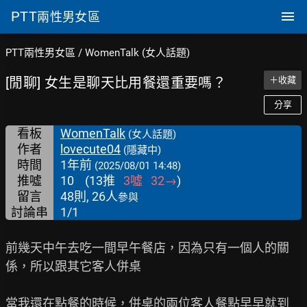
PTT
兩性男女區
PTT兩性男女區
/
WomenTalk (女人話題)
[閒聊] 女生是聊天比用餐還重要嗎？
＋收藏
分享
看板
WomenTalk
(女人話題)
作者
lovecute04
(隱藏中)
時間
1年前
(2025/08/01 14:48)
推噓
10
(
13
推
3
噓
32
→
)
留言
48則, 26人
參與
討論串
1/1
前幾天中午去吃一間早午餐店，因為只有一個人的關
係，所以跟其它客人併桌

當我還在點餐的時候，併桌的兩位客人餐點早早就到