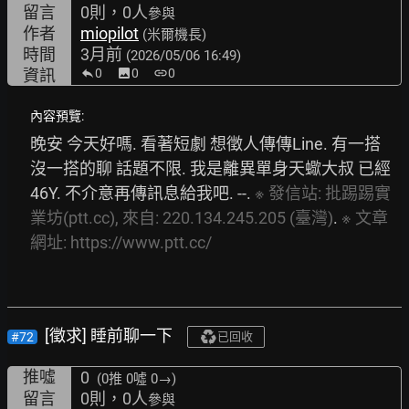
留言
0則，0人
參與
作者
miopilot
(米爾機長)
時間
3月前
(2026/05/06 16:49)
資訊
0
image
0
link
0
內容預覽:
晚安 今天好嗎. 看著短劇 想徵人傳傳Line. 有一搭
沒一搭的聊 話題不限. 我是離異單身天蠍大叔 已經
46Y. 不介意再傳訊息給我吧. --. 
※
發信站:
批踢踢實
業坊(ptt.cc),
來自:
220.134.245.205
(臺灣)
. 
※
文章
網址:
https://www.ptt.cc/
[徵求] 睡前聊一下
#72
已回收
推噓
0
(0推
0噓 0→
)
留言
0則，0人
參與