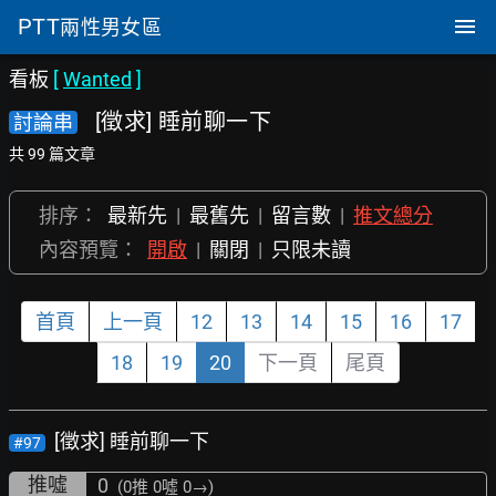
PTT
兩性男女區
看板
[
Wanted
]
[徵求] 睡前聊一下
討論串
共 99 篇文章
排序：
最新先
|
最舊先
|
留言數
|
推文總分
內容預覽：
開啟
|
關閉
|
只限未讀
首頁
上一頁
12
13
14
15
16
17
18
19
20
下一頁
尾頁
[徵求] 睡前聊一下
#97
推噓
0
(0推
0噓 0→
)