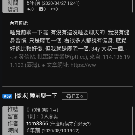
時間
6年前
(2020/04/27 16:41)
資訊
0
image
0
link
0
內容預覽:
睡覺前聊一下囉. 有沒有還沒睡要聊天的. 我沒有健
身習慣. 只是廢宅一個. 看很多人都說有健身. 感覺
好像比較好徵. 但我就是廢宅一個. 34y 大叔一個. -
-. 
※
發信站:
批踢踢實業坊(ptt.cc),
來自:
114.136.19
1.102
(臺灣)
. 
※
文章網址:
https://ww
[徵求] 睡前聊一下
#69
已回收
推噓
0
(0推
0噓 1→
)
留言
1則，0人
參與
作者
tom8366
(什麼時候才有好天?)
時間
6年前
(2020/08/10 19:22)