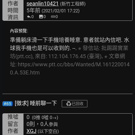
作者
seanlin10421
(新竹工程師)
時間
5年前
(2021/02/01 17:22)
資訊
0
image
0
link
0
內容預覽:
準備躺床滑一下手機培養睡意. 意者就站內信吧. 水
球我手機也是可以收到的. --. 
※
發信站:
批踢踢實業
坊(ptt.cc),
來自:
112.104.176.45
(臺灣)
. 
※
文章網
址:
https://www.ptt.cc/bbs/Wanted/M.161220014
0.A.53E.htm
[徵求] 睡前聊一下
#65
已回收
推噓
0
(0推
0噓 0→
)
留言
0則，0人
參與
作者
XGJ
(以下空白)