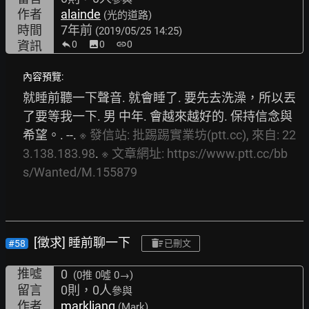
作者
alainde
(光的道路)
時間
7年前
(2019/05/25 14:25)
資訊
0
image
0
link
0
內容預覽:
就睡前聽一下聲音. 就會睡了. 要先去洗澡，所以丟
了要等我一下. 男 中年. 會越來越好的. 保持信念與
希望。. --. 
※
發信站:
批踢踢實業坊(ptt.cc),
來自:
22
3.138.183.98
. 
※
文章網址:
https://www.ptt.cc/bb
s/Wanted/M.155879
[徵求] 睡前聊一下
#58
已刪文
推噓
0
(0推
0噓 0→
)
留言
0則，0人
參與
作者
markliang
(Mark)