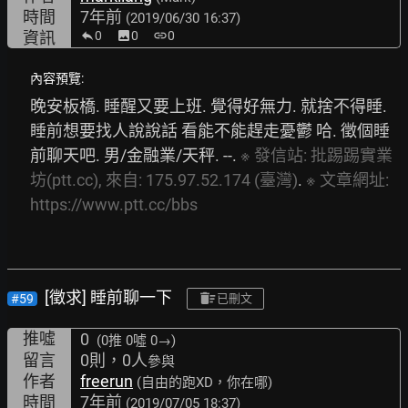
時間
7年前
(2019/06/30 16:37)
資訊
0
image
0
link
0
內容預覽:
晚安板橋. 睡醒又要上班. 覺得好無力. 就捨不得睡. 
睡前想要找人說說話 看能不能趕走憂鬱 哈. 徵個睡
前聊天吧. 男/金融業/天秤. --. 
※
發信站:
批踢踢實業
坊(ptt.cc),
來自:
175.97.52.174
(臺灣)
. 
※
文章網址:
https://www.ptt.cc/bbs
[徵求] 睡前聊一下
#59
已刪文
推噓
0
(0推
0噓 0→
)
留言
0則，0人
參與
作者
freerun
(自由的跑XD，你在哪)
時間
7年前
(2019/07/05 18:37)