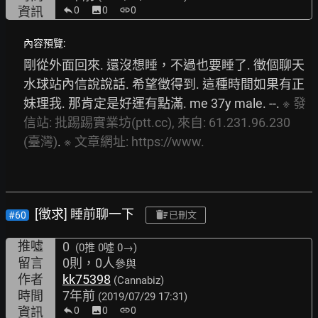
資訊
0
image
0
link
0
內容預覽:
剛從外面回來. 還沒想睡，不過也要睡了. 徵個聊天
水球站內信說說話. 希望徵得到. 這種時間如果有正
妹理我. 那肯定是好運有點滿. me 37y male. --. 
※
發
信站:
批踢踢實業坊(ptt.cc),
來自:
61.231.96.230
(臺灣)
. 
※
文章網址:
https://www.
[徵求] 睡前聊一下
#60
已刪文
推噓
0
(0推
0噓 0→
)
留言
0則，0人
參與
作者
kk75398
(Cannabiz)
時間
7年前
(2019/07/29 17:31)
資訊
0
image
0
link
0