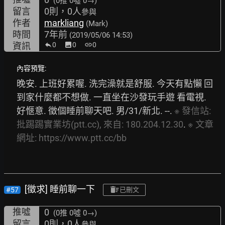
(0推
0噓 0→
)
留言
0則，0人
參與
作者
markliang
(Mark)
時間
7年前
(2019/05/06 14:53)
資訊
0
image
0
link
0
內容預覽:
晚安. 上班好累喔. 洗完澡就是舒服. 今天有點懶 回
到家什麼都不想做. 一直坐在沙發玩手遊 看電視. 
好愜意. 徵個睡前聊天吧. 男/31/新北. --. 
※
發信站:
批踢踢實業坊(ptt.cc),
來自:
180.204.12.30
. 
※
文章
網址:
https://www.ptt.cc/bb
[徵求] 睡前聊一下
#57
已刪文
推噓
0
(0推
0噓 0→
)
留言
0則，0人
參與