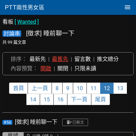
PTT
兩性男女區
看板
[
Wanted
]
[徵求] 睡前聊一下
討論串
共 99 篇文章
排序：
最新先
|
最舊先
|
留言數
|
推文總分
內容預覽：
開啟
|
關閉
|
只限未讀
首頁
上一頁
8
9
10
11
12
13
14
15
16
下一頁
尾頁
[徵求] 睡前聊一下
#56
已刪文
推噓
0