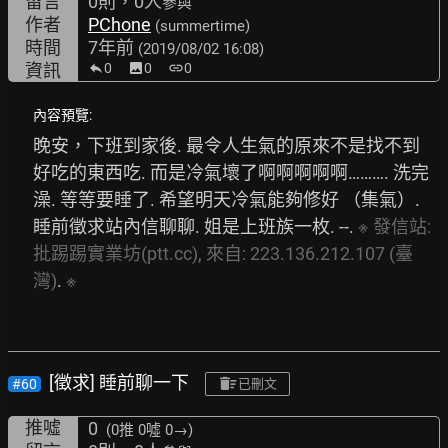
留言
0則，0人
參與
作者
PChone
(summertime)
時間
7年前
(2019/08/02 16:08)
資訊
0
image
0
link
0
內容預覽:
晚安，下班到家後. 最令人生氣的原來不是找不到
好吃的東西吃. 而是冷氣壞了啊啊啊啊啊………. 洗完
澡. 等等要睡了. 希望明天冷氣能夠修好 （集氣）. 
睡前徵求站內信聊聊. 姐是上班族一枚. --. 
※
發信站:
批踢踢實業坊(ptt.cc),
來自:
223.136.212.107
(臺
灣)
. 
※
[徵求] 睡前聊一下
#60
已刪文
推噓
0
(0推
0噓 0→
)