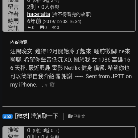
(0推
0噓 2→
)
留言
2則，0人
參與
作者
hacefalta
(捨不得看完的故事)
時間
6年前
(2019/12/03 16:34)
資訊
0
image
0
link
0
內容預覽:
汪踢晚安. 難得12月開始冷了起來. 睡前徵個line來
聊聊. 希望你聲音低沉 XD. 關於我 女 1986 高雄 16
6 天秤. 最近興趣 電影 Netflix 健身 備餐. 希望你也
可以簡單自我介紹囉 謝謝. -----. Sent from JPTT on 
my iPhone. --. 
※
發
[徵求] 睡前聊一下
#63
已刪文
推噓
0
(0推
0噓 0→
)
留言
0則，0人
參與