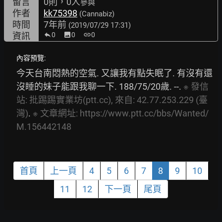
留言
0則，0人
參與
作者
kk75398
(Cannabiz)
時間
7年前
(2019/07/29 17:31)
資訊
0
image
0
link
0
內容預覽:
今天台南悶熱的空氣. 又讓我有點失眠了. 有沒有還
沒睡的妹子能跟我聊一下. 188/75/20歲. --. 
※
發信
站:
批踢踢實業坊(ptt.cc),
來自:
42.77.253.229
(臺
灣)
. 
※
文章網址:
https://www.ptt.cc/bbs/Wanted/
M.156442148
首頁
上一頁
4
5
6
7
8
9
10
11
12
下一頁
尾頁