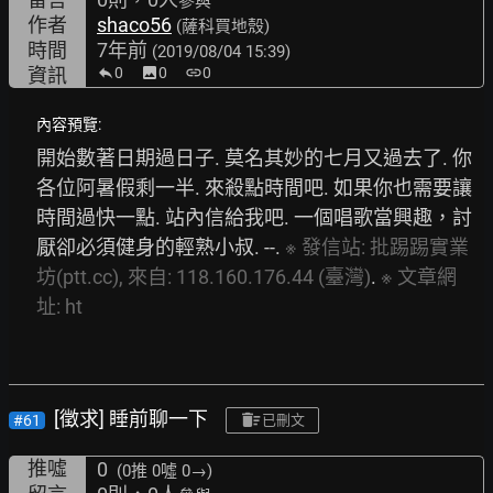
參與
作者
shaco56
(薩科買地殼)
時間
7年前
(2019/08/04 15:39)
資訊
0
image
0
link
0
內容預覽:
開始數著日期過日子. 莫名其妙的七月又過去了. 你
各位阿暑假剩一半. 來殺點時間吧. 如果你也需要讓
時間過快一點. 站內信給我吧. 一個唱歌當興趣，討
厭卻必須健身的輕熟小叔. --. 
※
發信站:
批踢踢實業
坊(ptt.cc),
來自:
118.160.176.44
(臺灣)
. 
※
文章網
址:
ht
[徵求] 睡前聊一下
#61
已刪文
推噓
0
(0推
0噓 0→
)