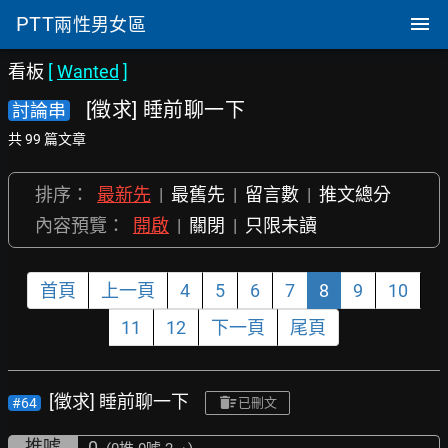
PTT
兩性男女區
看板
[
Wanted
]
[徵求] 睡前聊一下
討論串
共 99 篇文章
排序：
最新先
|
最舊先
|
留言數
|
推文總分
內容預覽：
開啟
|
關閉
|
只限未讀
首頁
上一頁
4
5
6
7
8
9
10
11
12
下一頁
尾頁
[徵求] 睡前聊一下
#64
已刪文
推噓
0