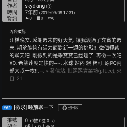
作者
skydking
(())
時間
7年前
(2019/09/08 17:31)
資訊
0
image
0
link
0
內容預覽:
汪梯晚安. 感謝週末的好天氣. 讓我渡過了充實的週
末. 期望能夠有活力面對新一週的挑戰!!. 徵個輕鬆
的聊天吧. 剛徵到的是乖寶寶已經睡了. 再徵一次吧 
XD. 希望速度是快的~~. 水球 站內 賴 皆可. 原PO南
部大叔一枚!!. --. 
※
發信站:
批踢踢實業坊(ptt.cc),
來
自:
21
[徵求] 睡前聊一下
#62
已回收
推噓
0
(0推
0噓 0→
)
留言
0則，0人