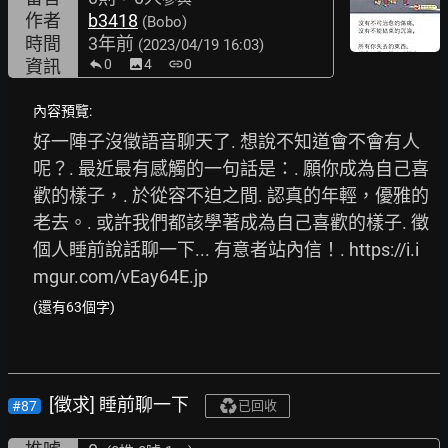
作者
b3418
(Bobo)
時間
3年前
(2023/04/19 16:03)
資訊
0
image
4
link
0
內容預覽:
好一陣子沒徵語音聊天了. 想說不知道會不會有人
呢？. 最近最有感觸的一句話是：. 願你成為自己喜
歡的樣子，. 於從容不迫之間. 認真的年輕，優雅的
老去。. 或許我們都該學著成為自己喜歡的樣子. 徵
個人睡前說話聊一下... 有意者站內信！. 
https://i.i
mgur.com/vEay64E.jp
(還有63個字)
[徵求] 睡前聊一下
#87
已回收