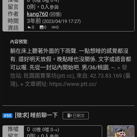
(0推
0噓 0→
)
留言
0則，0人
參與
作者
kang760
(回憶)
時間
3年前
(2023/04/19 17:27)
資訊
0
image
0
link
0
內容預覽:
躺在床上聽著外面的下雨聲. 一點想睡的感覺都沒
有. 還好明天放假，晚點睡也沒關係. 文字或語音都
可以喔. 先從一封站內開始吧. 男/36/桃園. --. 
※
發
信站:
批踢踢實業坊(ptt.cc),
來自:
42.73.83.169
(臺
灣)
. 
※
文章網址:
https://www.ptt.cc/
[徵求] 睡前聊一下
#88
已刪文
推噓
0
(0推
0噓 0→
)
留言
0則，0人
參與