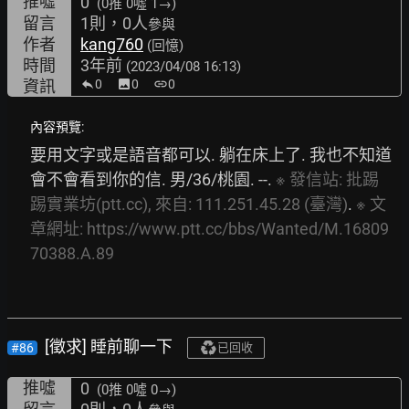
推噓
0
(0推
0噓 1→
)
留言
1則，0人
參與
作者
kang760
(回憶)
時間
3年前
(2023/04/08 16:13)
資訊
0
image
0
link
0
內容預覽:
要用文字或是語音都可以. 躺在床上了. 我也不知道
會不會看到你的信. 男/36/桃園. --. 
※
發信站:
批踢
踢實業坊(ptt.cc),
來自:
111.251.45.28
(臺灣)
. 
※
文
章網址:
https://www.ptt.cc/bbs/Wanted/M.16809
70388.A.89
[徵求] 睡前聊一下
#86
已回收
推噓
0
(0推
0噓 0→
)