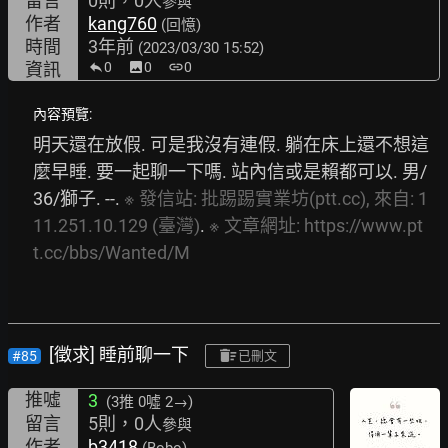
留言
0則，0人
參與
作者
kang760
(回憶)
時間
3年前
(2023/03/30 15:52)
資訊
0
image
0
link
0
內容預覽:
明天還在放假. 可是我沒有連假. 躺在床上還不想這
麼早睡. 要一起聊一下嗎. 站內信或是賴都可以. 男/
36/獅子. --. 
※
發信站:
批踢踢實業坊(ptt.cc),
來自:
1
11.251.10.129
(臺灣)
. 
※
文章網址:
https://www.pt
t.cc/bbs/Wanted/M
[徵求] 睡前聊一下
#85
已刪文
推噓
3
(3推
0噓 2→
)
留言
5則，0人
參與
作者
b3418