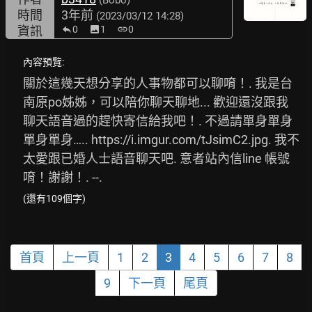
(Bobo)
時間
3年前
(2023/03/12 14:28)
資訊
0
image
1
link
0
內容預覽:
關於這幾天想分享的人事物都可以聊唷！. 我是台
南原po姊姊，可以陪你聊天聊地... 歡迎還沒跟我
聊天語音過的趕快寄信給我吧！. 不過請單身單身
單身單身….. 
https://i.imgur.com/tJsimC2.jpg.
 我不
太愛跟已婚人士語音聊天吧. 意者站內信line 帳號
唷！謝謝！. --.
(還有109個字)
首頁
上一頁
1
2
3
4
5
6
7
8
9
下一頁
尾頁