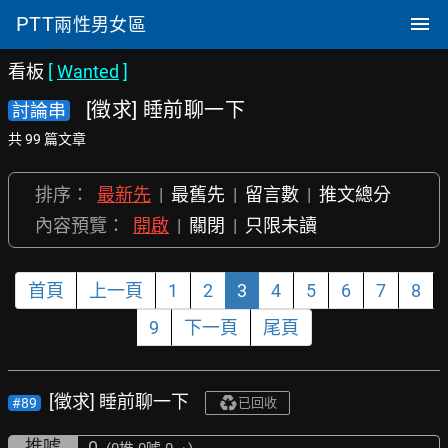
PTT
兩性男女區
看板
[
Wanted
]
[徵求] 睡前聊一下
討論串
共 99 篇文章
排序：
最新先
|
最舊先
|
留言數
|
推文總分
內容預覽：
開啟
|
關閉
|
只限未讀
首頁
上一頁
1
2
3
4
5
6
7
8
9
下一頁
尾頁
[徵求] 睡前聊一下
#89
已回收
推噓
0