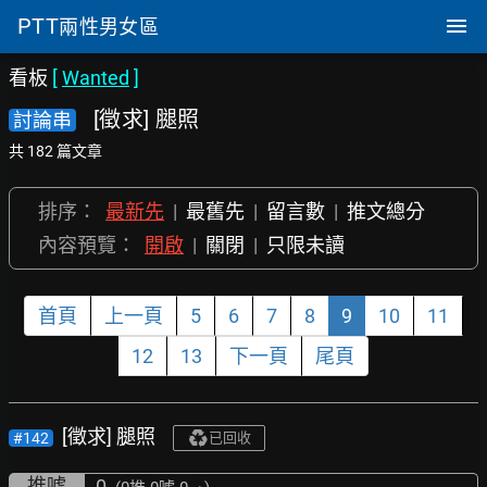
PTT
兩性男女區
看板
[
Wanted
]
[徵求] 腿照
討論串
共 182 篇文章
排序：
最新先
|
最舊先
|
留言數
|
推文總分
內容預覽：
開啟
|
關閉
|
只限未讀
首頁
上一頁
5
6
7
8
9
10
11
12
13
下一頁
尾頁
[徵求] 腿照
#142
已回收
推噓
0