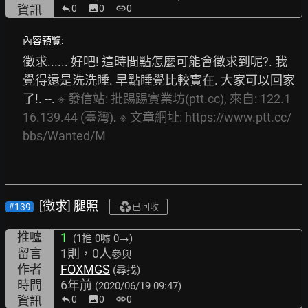
資訊
0
image
0
link
0
內容預覽:
徵求...... 好吧! 這時間點怎麼可能會徵求到呢?. 我
覺得還是洗洗睡. 早點睡覺比較實在. 大家可以回家
了!. --. 
※
發信站:
批踢踢實業坊(ptt.cc),
來自:
122.1
16.139.44
(臺灣)
. 
※
文章網址:
https://www.ptt.cc/
bbs/Wanted/M
[徵求] 腿照
#139
已回收
推噓
1
(1推
0噓 0→
)
留言
1則，0人
參與
作者
FOXMGS
(尋找)
時間
6年前
(2020/06/19 09:47)
資訊
0
image
0
link
0