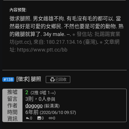
內容預覽:
徵求腿照. 男女雌雄不拘. 有毛沒有毛的都可以. 當
然最好是可愛的女鄉民. 不然也要是可愛的動物. 熟
的雞腿就算了. 34y male. --. 
※
發信站:
批踢踢實業
坊(ptt.cc),
來自:
180.217.134.16
(臺灣)
. 
※
文章網
址:
https://www.ptt.cc/bb
[徵求] 腿照
#138
已回收
推噓
2
(2推
0噓 1→
)
留言
3則，0人
參與
作者
dogogo
(躲溝溝)
時間
6年前
(2020/06/10 09:57)
資訊
0
image
0
link
0