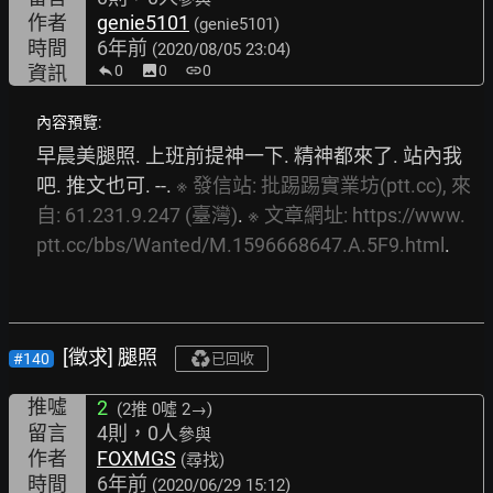
作者
genie5101
(genie5101)
時間
6年前
(2020/08/05 23:04)
資訊
0
image
0
link
0
內容預覽:
早晨美腿照. 上班前提神一下. 精神都來了. 站內我
吧. 推文也可. --. 
※
發信站:
批踢踢實業坊(ptt.cc),
來
自:
61.231.9.247
(臺灣)
. 
※
文章網址:
https://www.
ptt.cc/bbs/Wanted/M.1596668647.A.5F9.html
.
[徵求] 腿照
#140
已回收
推噓
2
(2推
0噓 2→
)
留言
4則，0人
參與
作者
FOXMGS
(尋找)
時間
6年前
(2020/06/29 15:12)