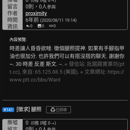
(0推
0噓 0→
)
留言
0則，0人
參與
作者
proximity
時間
6年前
(2020/08/11 19:14)
資訊
0
image
0
link
0
內容預覽:
時差讓人昏昏欲睡. 徵個腿照提神. 如果有手腳指甲
油也很加分. 也許我們可以有搭沒搭的聊天. 謝謝你
~. 30 時差 反差 斯文. --. 
※
發信站:
批踢踢實業坊(pt
t.cc),
來自:
65.125.88.5
(美國)
. 
※
文章網址:
https://
www.ptt.cc/bbs/Want
[徵求] 腿照
#141
已回收
推噓
0
(0推
0噓 0→
)
留言
0則，0人
參與