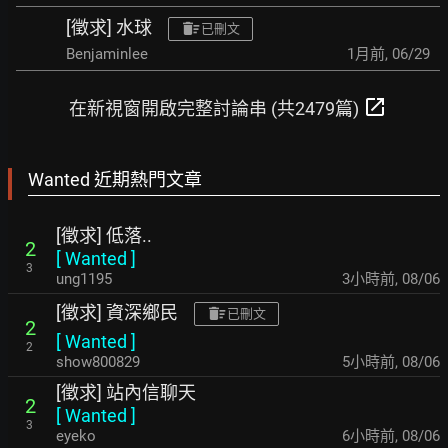
[徵求] 水球
已刪文
Benjaminlee
1月前
,
06/29
open_in_new
在新視窗開啟完整討論串 (共2479篇)
Wanted 近期熱門文章
[徵求] 低落..
2
[
Wanted
]
3
ung1195
3小時前
,
08/06
[徵求] 資深鄉民
已刪文
2
[
Wanted
]
2
show800829
5小時前
,
08/06
[徵求] 站內信聊天
2
[
Wanted
]
3
eyeko
6小時前
,
08/06