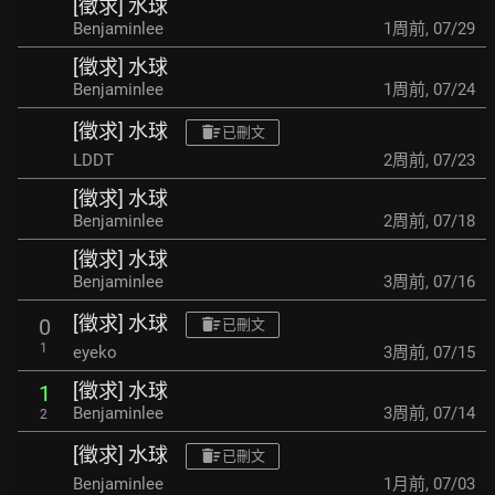
[徵求] 水球
Benjaminlee
1周前
,
07/29
[徵求] 水球
Benjaminlee
1周前
,
07/24
[徵求] 水球
已刪文
LDDT
2周前
,
07/23
[徵求] 水球
Benjaminlee
2周前
,
07/18
[徵求] 水球
Benjaminlee
3周前
,
07/16
[徵求] 水球
0
已刪文
1
eyeko
3周前
,
07/15
[徵求] 水球
1
Benjaminlee
3周前
,
07/14
2
[徵求] 水球
已刪文
Benjaminlee
1月前
,
07/03