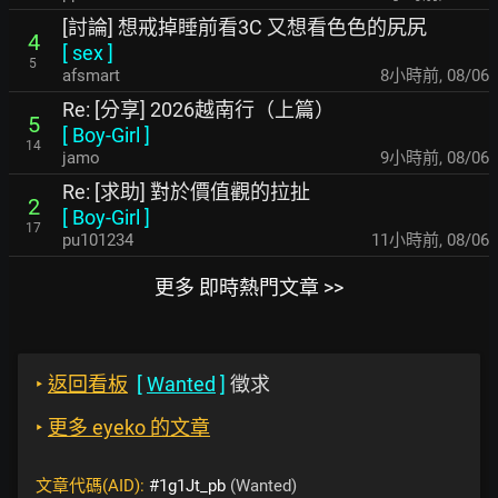
[討論] 想戒掉睡前看3C 又想看色色的尻尻
4
[
sex
]
5
afsmart
8小時前
,
08/06
Re: [分享] 2026越南行（上篇）
5
[
Boy-Girl
]
14
jamo
9小時前
,
08/06
Re: [求助] 對於價值觀的拉扯
2
[
Boy-Girl
]
17
pu101234
11小時前
,
08/06
更多 即時熱門文章 >>
‣
返回看板
[
Wanted
]
徵求
‣
更多 eyeko 的文章
文章代碼(AID):
#1g1Jt_pb
(Wanted)