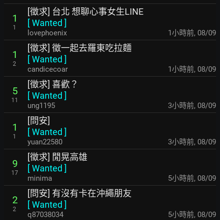
[徵求] 台北 想聊心事女生LINE
1
[
Wanted
]
1
lovephoenix
1小時前
,
08/09
[徵求] 徵一起去羅東吃拉麵
1
[
Wanted
]
2
candicecoar
1小時前
,
08/09
[徵求] 喜歡？
5
[
Wanted
]
11
ung1195
3小時前
,
08/09
[問安]
1
[
Wanted
]
1
yuan22580
3小時前
,
08/09
[徵求] 閒晃高雄
9
[
Wanted
]
17
minima
5小時前
,
08/09
[問安] 有沒有卡在沖繩朋友
2
[
Wanted
]
2
q87038034
5小時前
,
08/09