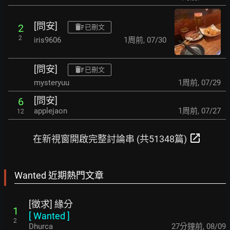
[問安]
2
已刪文
2
iris9606
1周前
,
07/30
[問安]
已刪文
mysteryuu
1周前
,
07/29
[問安]
6
applejaon
1周前
,
07/27
12
open_in_new
在新視窗開啟完整討論串 (共51348篇)
Wanted 近期熱門文章
[徵求] 緣分
1
[
Wanted
]
2
Dhurca
28分鐘前
,
08/09