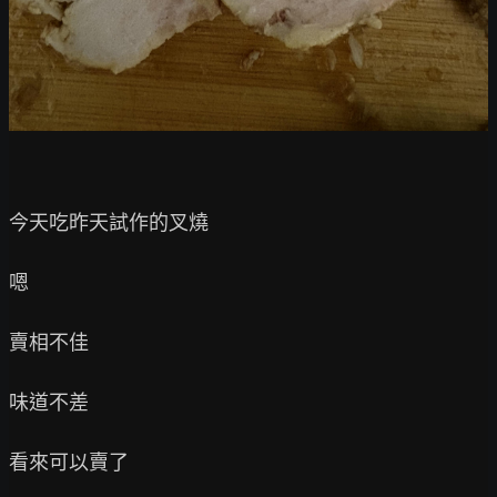
今天吃昨天試作的叉燒

嗯

賣相不佳

味道不差

看來可以賣了
