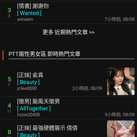
[情書] 謝謝你
3
[
Wanted
]
3
anniann
7小時前
,
08/08
更多 近期熱門文章 >>
PTT兩性男女區 即時熱門文章
[正妹] 兪真
5
[
Beauty
]
7
jclee0000
2小時前
,
08/09
[徵男] 颱風天徵男
4
[
AllTogether
]
11
lizzie20408
3小時前
,
08/09
[正妹] 最強硬體展示 倩倩
8
[
Beauty
]