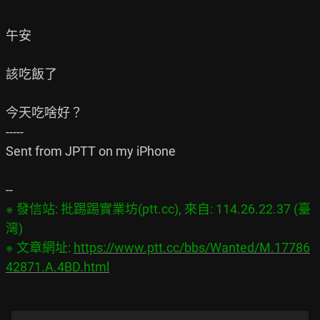
午安

該吃飯了

今天吃啥好？

-----

Sent from JPTT on my iPhone

※ 發信站: 批踢踢實業坊(ptt.cc), 來自: 114.26.22.37 (臺
灣)

※ 文章網址: 
https://www.ptt.cc/bbs/Wanted/M.17786
42871.A.4BD.html