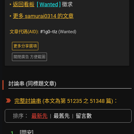
‣
返回看板
[
Wanted
]
徵求
‣
更多 samurai0314 的文章
文章代碼(AID):
#1g0--tIz
(Wanted)
更多分享選項
關閉廣告 方便截圖
討論串 (同標題文章)
完整討論串
(本文為第 51235 之 51348 篇)：
排序：
最新先
|
最舊先
|
留言數
[問安]
1