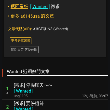
‣
返回看板
[
Wanted
]
徵求
‣
更多 a6145usa 的文章
文章代碼(AID):
#1fGFQUN3
(Wanted)
更多分享選項
關閉廣告 方便截圖
Wanted 近期熱門文章
[徵求] 停機聊天～～
1
[
Wanted
]
4
ung1195
12小時前
,
08/07
[徵求] 要停機辣
2
[
Wanted
]