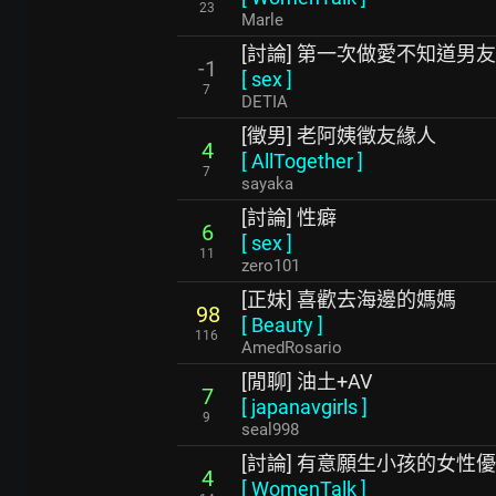
23
Marle
[討論] 第一次做愛不知道男
-1
[
sex
]
7
DETIA
[徵男] 老阿姨徵友緣人
4
[
AllTogether
]
7
sayaka
[討論] 性癖
6
[
sex
]
11
zero101
[正妹] 喜歡去海邊的媽媽
98
[
Beauty
]
116
AmedRosario
[閒聊] 油土+AV
7
[
japanavgirls
]
9
seal998
[討論] 有意願生小孩的女性優
4
[
WomenTalk
]