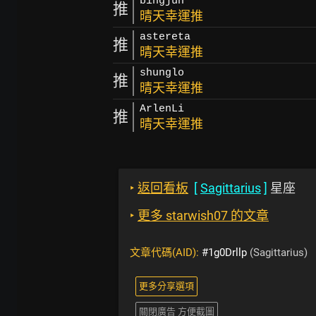
bingjun
推
晴天幸運推
astereta
推
晴天幸運推
shunglo
推
晴天幸運推
ArlenLi
推
晴天幸運推
‣
返回看板
[
Sagittarius
]
星座
‣
更多 starwish07 的文章
文章代碼(AID):
#1g0Drllp
(Sagittarius)
更多分享選項
關閉廣告 方便截圖