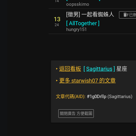
14
oopsskimo
[徵男] 一起看蜘蛛人
已
13
[
AllTogether
]
24
hungry151
‣
返回看板
[
Sagittarius
]
星座
‣
更多 starwish07 的文章
文章代碼(AID):
#1g0Drllp
(Sagittarius)
關閉廣告 方便截圖