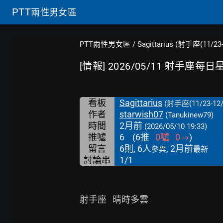
PTT
兩性男女區
PTT兩性男女區
/
Sagittarius (射手座(11/23-
[情報] 2026/05/11 射手座每
看板
Sagittarius
(射手座(11/23-12/
作者
starwish07
(Tanukinew79)
時間
2月前
(2026/05/10 19:33)
推噓
6
(
6
推
0
噓
0
→
)
留言
6則, 6人
, 2月前
參與
最新
討論串
1/1
射手座   晴時多雲
