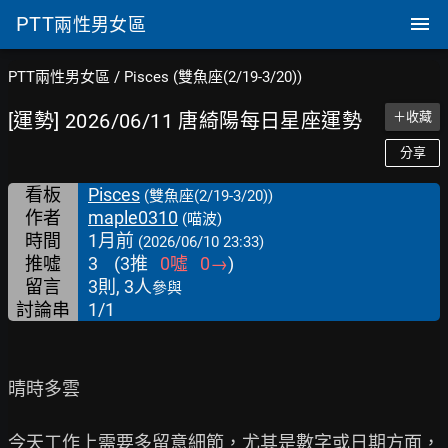
PTT
兩性男女區
PTT兩性男女區
/
Pisces (雙魚座(2/19-3/20))
[運勢] 2026/06/11 唐綺陽每日星座運勢
＋收藏
分享
看板
Pisces
(雙魚座(2/19-3/20))
作者
maple0310
(喵波)
時間
1月前
(2026/06/10 23:33)
推噓
3
(
3
推
0
噓
0
→
)
留言
3則, 3人
參與
討論串
1/1
晴時多雲

今天工作上需要多留意細節，尤其是數字或日期方面，