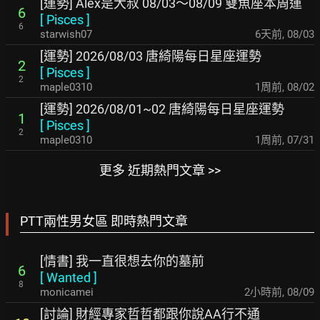
[運勢] Alex是大叔 08/03～08/09 雙魚座本周運
6
[
Pisces
]
6
starwish07
6天前
,
08/03
[運勢] 2026/08/03 唐綺陽每日星座運勢
2
[
Pisces
]
2
maple0310
1周前
,
08/02
[運勢] 2026/08/01~02 唐綺陽每日星座運勢
1
[
Pisces
]
2
maple0310
1周前
,
07/31
更多 近期熱門文章 >>
PTT兩性男女區 即時熱門文章
[情書] 我一直很想去你的墓前
6
[
Wanted
]
8
monicamei
2小時前
,
08/09
[討論] 財經專家哲哲都跟你說AA行不通