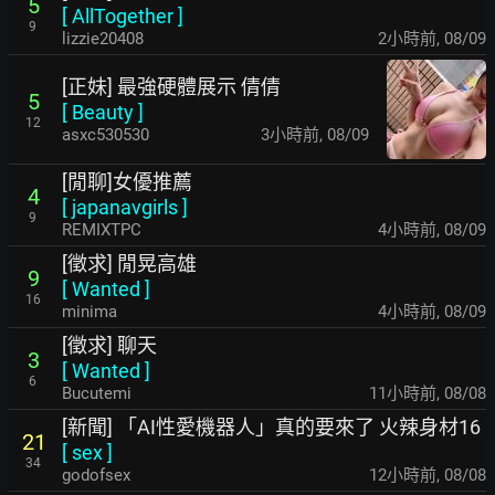
5
[
AllTogether
]
9
lizzie20408
2小時前
,
08/09
[正妹] 最強硬體展示 倩倩
5
[
Beauty
]
12
asxc530530
3小時前
,
08/09
[閒聊]女優推薦
4
[
japanavgirls
]
9
REMIXTPC
4小時前
,
08/09
[徵求] 閒晃高雄
9
[
Wanted
]
16
minima
4小時前
,
08/09
[徵求] 聊天
3
[
Wanted
]
6
Bucutemi
11小時前
,
08/08
[新聞] 「AI性愛機器人」真的要來了 火辣身材16
21
[
sex
]
34
godofsex
12小時前
,
08/08