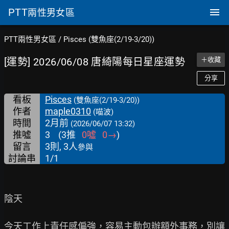
PTT
兩性男女區
PTT兩性男女區
/
Pisces (雙魚座(2/19-3/20))
[運勢] 2026/06/08 唐綺陽每日星座運勢
＋收藏
分享
看板
Pisces
(雙魚座(2/19-3/20))
作者
maple0310
(喵波)
時間
2月前
(2026/06/07 13:32)
推噓
3
(
3
推
0
噓
0
→
)
留言
3則, 3人
參與
討論串
1/1
陰天

今天工作上責任感偏強，容易主動包辦額外事務，別讓