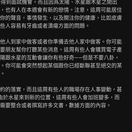
者是得到面試機會。而且因爲太陽、水星跟木星之間出

，也有人在本週會有新的戀情。注意，這周可能居住

你的聲音，事情發生，以及關注你的健康，比如皮膚

些人容易有牙齒或者潰瘍方面的問題。

他人到家中做客或者你準備去他人家中做客。你可能

要朋友幫你打聽某些消息。這周有些人會購買電子產

陽跟水星的互動會讓你有些好奇——但是不要八卦，

。你可能會突然想起某個跟你已經斷聯甚至絕交的某

。

約的落實，而且這周有些人的職場存在人事變動，甚

由於水星來到新的位置，這周有些人會加班變多，而

需要整合或者撰寫許多文書，數據方面的內容。
