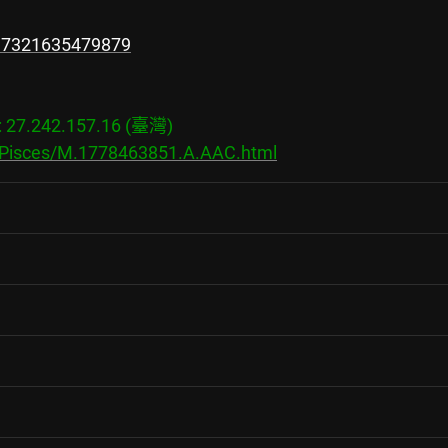
297321635479879
7.242.157.16 (臺灣)

s/Pisces/M.1778463851.A.AAC.html