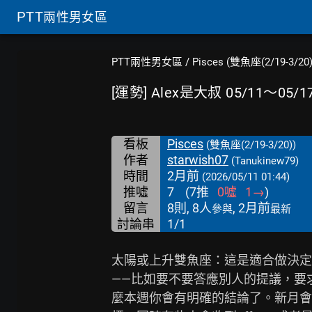
PTT
兩性男女區
PTT兩性男女區
/
Pisces (雙魚座(2/19-3/20)
[運勢] Alex是大叔 05/11～05
看板
Pisces
(雙魚座(2/19-3/20))
作者
starwish07
(Tanukinew79)
時間
2月前
(2026/05/11 01:44)
推噓
7
(
7
推
0
噓
1
→
)
留言
8則, 8人
, 2月前
參與
最新
討論串
1/1
太陽或上升雙魚座：這是適合做決定
——比如要不要答應別人的提議，要
麼本週你會有明確的結論了。新月會