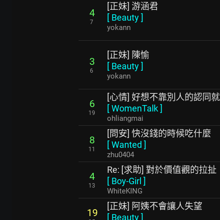
[正妹] 游涵君
4
[
Beauty
]
7
yokann
[正妹] 陳愉
3
[
Beauty
]
6
yokann
[心情] 好想不靠別人的認同
6
[
WomenTalk
]
19
ohliangmai
[問安] 快沒錢的時候吃什麼
8
[
Wanted
]
11
zhu0404
Re: [求助] 對於價值觀的拉扯
4
[
Boy-Girl
]
13
WhiteKING
[正妹] 阿姨不會讓人失望
19
[
Beauty
]