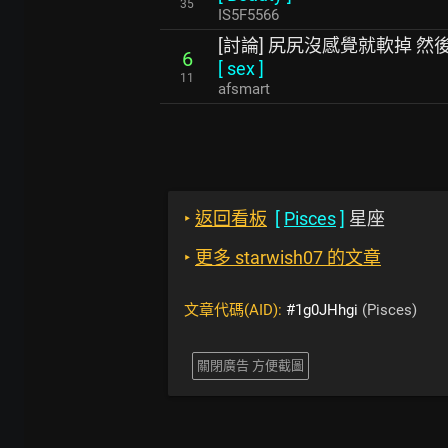
35
IS5F5566
[討論] 尻尻沒感覺就軟掉 然
6
[
sex
]
11
afsmart
‣
返回看板
[
Pisces
]
星座
‣
更多 starwish07 的文章
文章代碼(AID):
#1g0JHhgi
(Pisces)
關閉廣告 方便截圖