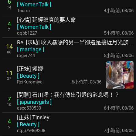
6
[
WomenTalk
]
14
Taurra
4小時前
,
08/06
[心情] 延經藥真的要人命
4
[
WomenTalk
]
7
qqbb1227
5小時前
,
08/06
Re: [求助] 收入暴漲的另一半卻還是接近月光族...
14
[
marriage
]
86
roger744
5小時前
,
08/06
[正妹] 嫚嫚
11
[
Beauty
]
37
ReiKuromiya
6小時前
,
08/06
[閒聊] 石川澪：我有傳出引退的消息嗎！？
7
[
japanavgirls
]
10
asxc530530
6小時前
,
08/06
[正妹] Tinsley
4
[
Beauty
]
5
ntpu79469208
7小時前
,
08/06