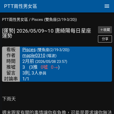
PTT
兩性男女區
PTT兩性男女區
/
Pisces (雙魚座(2/19-3/20))
[運勢] 2026/05/09~10 唐綺陽每日星座
＋收藏
運勢
分享
看板
Pisces
(雙魚座(2/19-3/20))
作者
maple0310
(喵波)
時間
2月前
(2026/05/08 23:57)
推噓
3
(
3
推
0
噓
0
→
)
留言
3則, 3人
參與
討論串
1/1
下雨天

週末跟家有關的事情讓你有負擔，可能是要求讓你無法