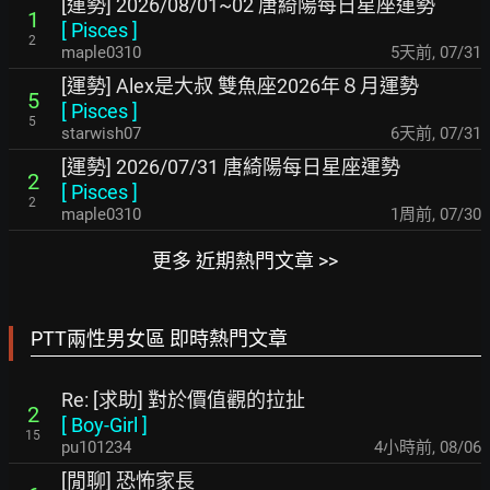
[運勢] 2026/08/01~02 唐綺陽每日星座運勢
1
[
Pisces
]
2
maple0310
5天前
,
07/31
[運勢] Alex是大叔 雙魚座2026年８月運勢
5
[
Pisces
]
5
starwish07
6天前
,
07/31
[運勢] 2026/07/31 唐綺陽每日星座運勢
2
[
Pisces
]
2
maple0310
1周前
,
07/30
更多 近期熱門文章 >>
PTT兩性男女區 即時熱門文章
Re: [求助] 對於價值觀的拉扯
2
[
Boy-Girl
]
15
pu101234
4小時前
,
08/06
[閒聊] 恐怖家長