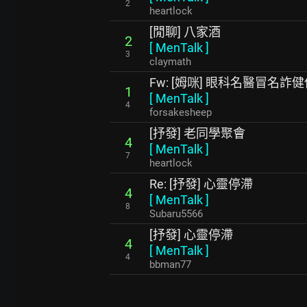
2
heartlock
[閒聊] 八家酒
2
[
MenTalk
]
3
claymath
Fw: [姆咪] 眼科名醫冒名詐
1
[
MenTalk
]
4
forsakesheep
[抒發] 老同學聚會
4
[
MenTalk
]
7
heartlock
Re: [抒發] 心靈停滯
4
[
MenTalk
]
8
Subaru5566
[抒發] 心靈停滯
4
[
MenTalk
]
4
bbman77