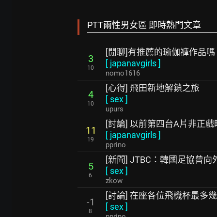
PTT兩性男女區 即時熱門文章
[閒聊]有推薦的瑜伽褲作品嗎
3
[
japanavgirls
]
10
nomo1616
[心得] 飛田新地解鎖之旅
4
[
sex
]
10
upurs
[討論] 以前第四台A片非正
11
[
japanavgirls
]
19
pprino
[新聞] JTBC：韓國足協曾
5
[
sex
]
6
zkow
[討論] 在座各位飛機杯最多
-1
[
sex
]
8
pprino