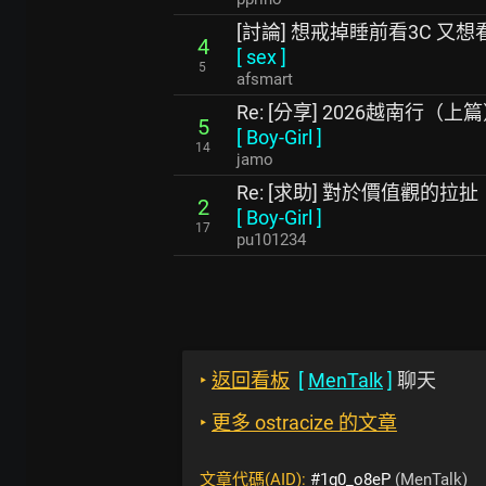
[討論] 想戒掉睡前看3C 又
4
[
sex
]
5
afsmart
Re: [分享] 2026越南行（上
5
[
Boy-Girl
]
14
jamo
Re: [求助] 對於價值觀的拉扯
2
[
Boy-Girl
]
17
pu101234
‣
返回看板
[
MenTalk
]
聊天
‣
更多 ostracize 的文章
文章代碼(AID):
#1g0_o8eP
(MenTalk)