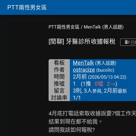
PTT
兩性男女區
PTT兩性男女區
/
MenTalk (男人話題)
[閒聊] 牙醫診所收據報稅
已
看板
MenTalk
(男人話題)
作者
ostracize
(bucolic)
時間
2月前
(2026/05/13 04:22)
推噓
1
(
1
推
0
噓
2
→
)
留言
3則, 3人
, 2月前
參與
最新
討論串
1/1
4月底打電話索取收據說要7個工作天
結果到現在都不給我。

請問我該如何報稅?
