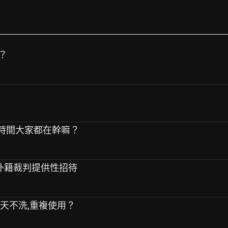
？
戲時間大家都在幹嘛？
向外籍裁判提供性招待
幾天不洗,重複使用？