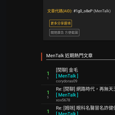
文章代碼(AID):
#1g0_o8eP
(MenTalk)
更多分享選項
關閉廣告 方便截圖
MenTalk 近期熱門文章
[閒聊] 金毛
1
[
MenTalk
]
1
corydoras09
Re: [閒聊] 網路時代，再無
1
[
MenTalk
]
5
xox5678
Re: [姆咪] 眼科名醫冒名詐健
1
[
MenTalk
]