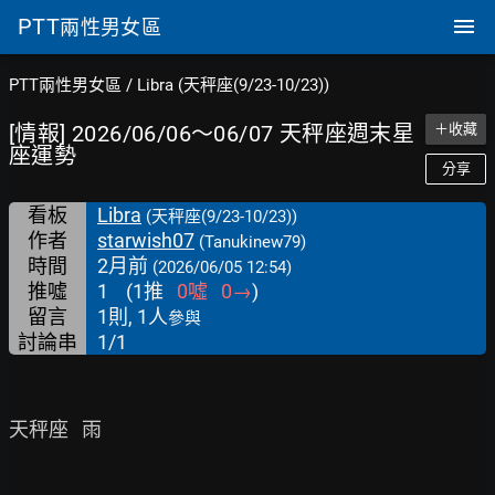
PTT
兩性男女區
PTT兩性男女區
/
Libra (天秤座(9/23-10/23))
[情報] 2026/06/06～06/07 天秤座週末星
＋收藏
座運勢
分享
看板
Libra
(天秤座(9/23-10/23))
作者
starwish07
(Tanukinew79)
時間
2月前
(2026/06/05 12:54)
推噓
1
(
1
推
0
噓
0
→
)
留言
1則, 1人
參與
討論串
1/1
天秤座   雨
