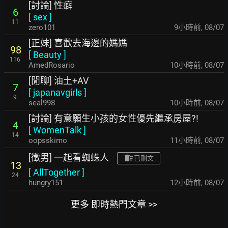
[討論] 性癖
6
[
sex
]
11
zero101
9小時前
,
08/07
[正妹] 喜歡去海邊的媽媽
98
[
Beauty
]
116
AmedRosario
10小時前
,
08/07
[閒聊] 油土+AV
7
[
japanavgirls
]
9
seal998
10小時前
,
08/07
[討論] 有意願生小孩的女性優先繼承房屋?!
4
[
WomenTalk
]
14
oopsskimo
11小時前
,
08/07
[徵男] 一起看蜘蛛人
已刪文
13
[
AllTogether
]
24
hungry151
12小時前
,
08/07
更多 即時熱門文章 >>