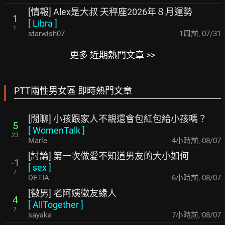
[情報] Alex是大叔 天秤座2026年８月運勢
1
[
Libra
]
1
starwish07
1周前
,
07/31
更多 近期熱門文章 >>
PTT兩性男女區 即時熱門文章
[閒聊] 小孩跟家人不親還會包紅包給小孩嗎？
5
[
WomenTalk
]
23
Marle
4小時前
,
08/07
[討論] 第一次做愛不知道男友的大小如何
-1
[
sex
]
7
DETIA
6小時前
,
08/07
[徵男] 老阿姨徵友緣人
4
[
AllTogether
]
7
sayaka
7小時前
,
08/07