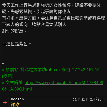
今天工作上容易遇到強勢的女性領導，建議不要硬碰
硬，先靜觀其變，引起爭論對你也沒

有好處。感情方面，要注意自己是否比較強勢或有得理
不饒人的傾向，這點容易熄滅別人

對你的好感。

幸運色是紫色。

※ 發信站: 批踢踢實業坊(ptt.cc), 來自: 27.242.157.16 
(臺灣)

※ 文章網址: 
https://www.ptt.cc/bbs/Libra/M.1778498
861.A.89C.html
2月前
, 1
hoelen
05/11 22:11,
F
→
謝謝