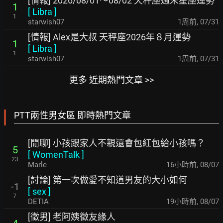
[情報] 2026/08/01～08/02 天秤座週末星座運勢
1
[
Libra
]
1
starwish07
1周前
,
07/31
[情報] Alex是大叔 天秤座2026年８月運勢
1
[
Libra
]
1
starwish07
1周前
,
07/31
更多 近期熱門文章 >>
PTT兩性男女區 即時熱門文章
[閒聊] 小孩跟家人不親還會包紅包給小孩嗎？
5
[
WomenTalk
]
23
Marle
16小時前
,
08/07
[討論] 第一次做愛不知道男友的大小如何
-1
[
sex
]
7
DETIA
19小時前
,
08/07
[徵男] 老阿姨徵友緣人