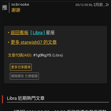
2月前
, 2
ncbrooke
05/12 05:56,
F
推
謝謝
‣
返回看板
[
Libra
]
星座
‣
更多 starwish07 的文章
文章代碼(AID):
#1g0RqjYS
(Libra)
更多分享選項
關閉廣告 方便截圖
Libra 近期熱門文章