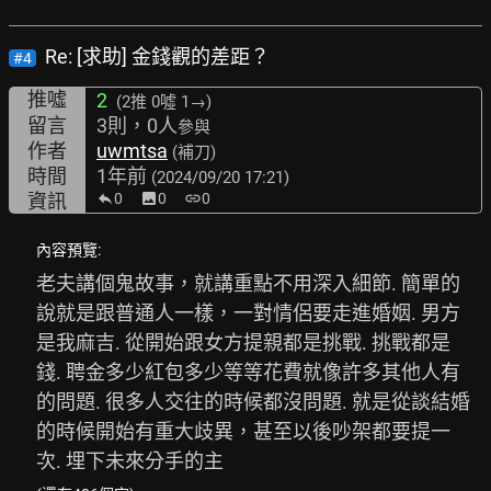
Re: [求助] 金錢觀的差距？
#4
推噓
2
(2推
0噓 1→
)
留言
3則，0人
參與
作者
uwmtsa
(補刀)
時間
1年前
(2024/09/20 17:21)
資訊
0
image
0
link
0
內容預覽:
老夫講個鬼故事，就講重點不用深入細節. 簡單的
說就是跟普通人一樣，一對情侶要走進婚姻. 男方
是我麻吉. 從開始跟女方提親都是挑戰. 挑戰都是
錢. 聘金多少紅包多少等等花費就像許多其他人有
的問題. 很多人交往的時候都沒問題. 就是從談結婚
的時候開始有重大歧異，甚至以後吵架都要提一
次. 埋下未來分手的主