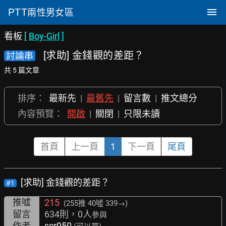
PTT
兩性男女區
看板
[
Boy-Girl
]
[求助] 金錢觀的差距？
討論串
共 5 篇文章
排序：
最新先
|
最舊先
|
留言數
|
推文總分
內容預覽：
開啟
|
關閉
|
只限未讀
首頁
上一頁
1
下一頁
尾頁
[求助] 金錢觀的差距？
#1
推噓
215
(255推
40噓 339→
)
留言
634則，0人
參與
作者
scr950