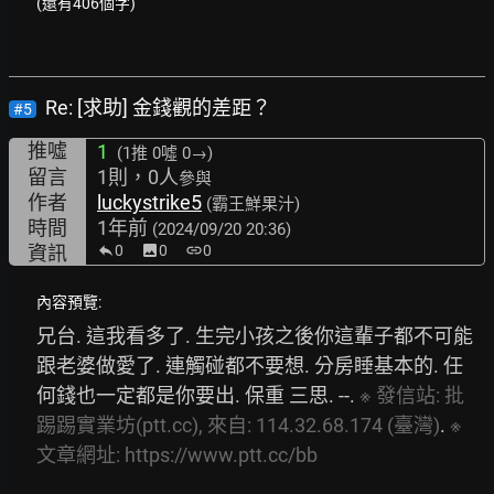
(還有406個字)
Re: [求助] 金錢觀的差距？
#5
推噓
1
(1推
0噓 0→
)
留言
1則，0人
參與
作者
luckystrike5
(霸王鮮果汁)
時間
1年前
(2024/09/20 20:36)
資訊
0
image
0
link
0
內容預覽:
兄台. 這我看多了. 生完小孩之後你這輩子都不可能
跟老婆做愛了. 連觸碰都不要想. 分房睡基本的. 任
何錢也一定都是你要出. 保重 三思. --. 
※
發信站:
批
踢踢實業坊(ptt.cc),
來自:
114.32.68.174
(臺灣)
. 
※
文章網址:
https://www.ptt.cc/bb