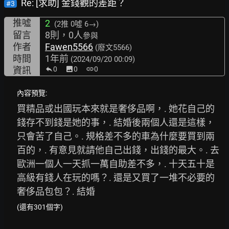
Re: [求助] 金錢觀的差距？
#3
推噓
2
(2推
0噓 6→
)
留言
8則，0人
參與
作者
Fawen5566
(廢文5566)
時間
1年前
(2024/09/20 00:09)
資訊
0
image
0
link
0
內容預覽:
買精品或出國玩本來就是奢侈品啊，. 她花自己的
錢存不到錢是她的事，. 結婚後兩個人還是這樣，
只會苦了自己。. 規格差不多的車為什麼要買到兩
百的，. 有意見就請他自己出錢，出錢的最大。. 去
歐洲一個人一天抓一萬自助差不多，. 十天五十是
高級有錢人在玩的嗎？. 還是又買了一堆不必要的
奢侈品包包？. 結婚
(還有301個字)