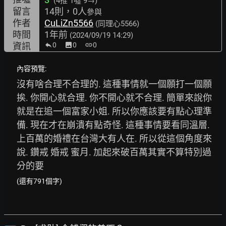
(4推
1噓 9→
)
留言
14則，0人
參與
作者
CuLiZn5566
(同理心5566)
時間
1年前
(2024/09/19 14:29)
資訊
0
image
0
link
0
內容預覽:
沒有啥合理不合理的. 這種事情就一個願打一個願
挨. 你開心就合理. 你不開心就不合理. 簡單來說你
就是在追一個富家小姐. 所以你應該要有點心理準
備. 現在才在崩潰有點奇怪. 這種事情要看同溫層. 
上百萬的婚禮在台灣大有人在. 所以從這個角度來
說. 鑽戒 婚戒 蜜月. 加起來破百萬其實不算特別過
分的要
(還有791個字)