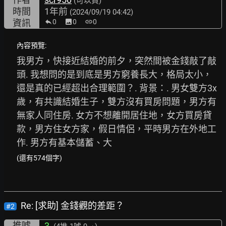
(可以買)
時間
1年前
(2024/09/19 04:42)
資訊
0
image
0
link
0
內容預覽:
我男方，快接近結婚的前夕，突然間被金錢敲了敲
頭. 我想問的是到底是男方窮養長大，格局太小，
還是真的已經超出合理範圍？. 背景：. 男女雙方3x
歲，有共識結婚生子，雙方沒有買房問題，男方有
無家人同住房. 女方不想離開居住地，女方買房貸
款，男方住女方家，假日情侶，平時男方在外地工
作. 男方有基本儲蓄、大
(還有574個字)
Re: [求助] 金錢觀的差距？
#2
推噓
3