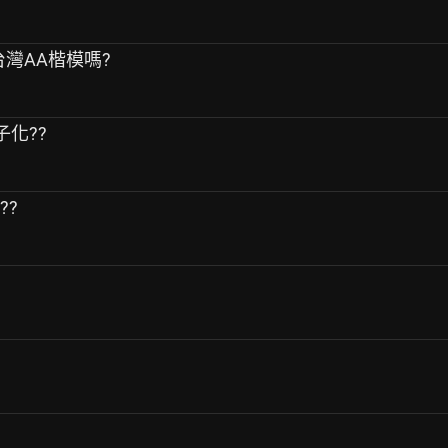
台灣AA楷模嗎?
子化??
??