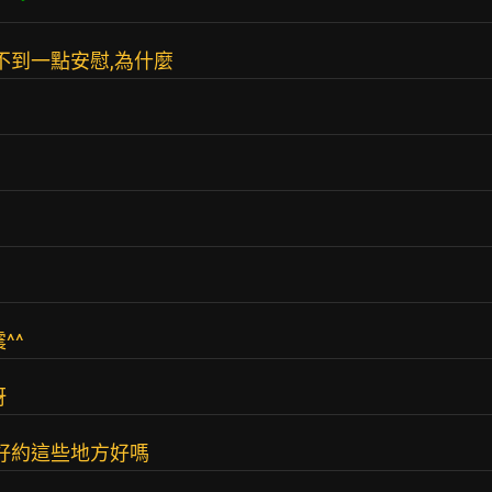
不到一點安慰,為什麼
^^
呀
才好約這些地方好嗎