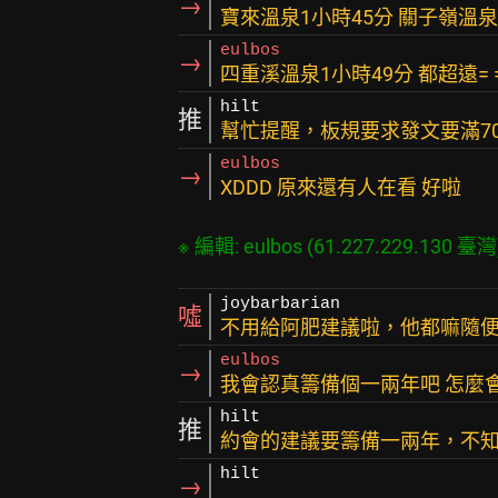
→
寶來溫泉1小時45分 關子嶺溫泉
eulbos
→
四重溪溫泉1小時49分 都超遠= 
hilt
推
幫忙提醒，板規要求發文要滿7
eulbos
→
XDDD 原來還有人在看 好啦
joybarbarian
噓
不用給阿肥建議啦，他都嘛隨
eulbos
→
我會認真籌備個一兩年吧 怎麼
hilt
推
約會的建議要籌備一兩年，不知道
hilt
→
..