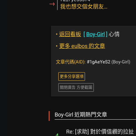
fairye53574
→
我也想交個女朋友…
‣
返回看板
[
Boy-Girl
]
心情
‣
更多 eulbos 的文章
文章代碼(AID):
#1gAeYeS2
(Boy-Girl)
更多分享選項
關閉廣告 方便截圖
Boy-Girl 近期熱門文章
Re: [求助] 對於價值觀的拉扯
4