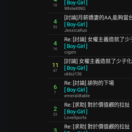
[
Boy-Girl
]
10
WhiteKING
[討論]月薪嬌妻的AA,能夠當
4
[
Boy-Girl
]
55
JessicaKuo
Re: [討論] 女權主義造就了少
4
[
Boy-Girl
]
16
cigxm
[討論] 女權主義造就了少子化
11
[
Boy-Girl
]
47
ukbiz136
Re: [討論] 舔狗的下場
6
[
Boy-Girl
]
7
emeraldtable
Re: [求助] 對於價值觀的拉扯
2
[
Boy-Girl
]
23
LoveSports
Re: [求助] 對於價值觀的拉扯
3