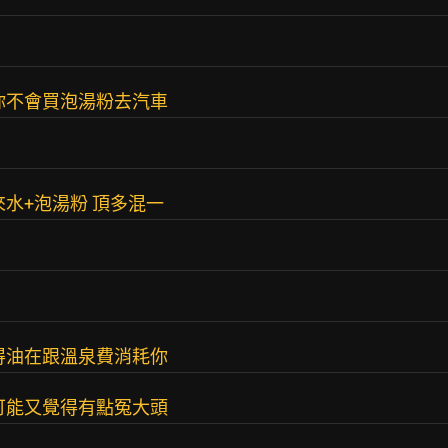
你不會買泡湯粉去汽車
水+泡湯粉 頂多混一
得油在跟溫泉費消耗你
後可能又覺得有點冤大頭