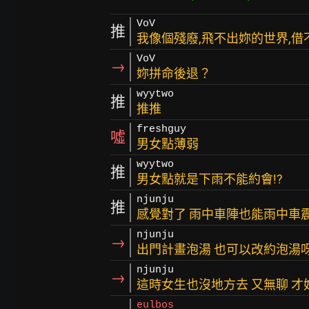
VoV
推
我像個殘廢,飛不出妳的世界,借
VoV
→
妳拼命後退？
wyytwo
推
推推
freshguy
噓
男女點薄弱
wyytwo
推
男女點就是下雨不能約會!?
njunju
推
感覺對了 雨中車陣也能雨中車震
njunju
→
出門計畫泡湯 也可以改約泡湯
njunju
→
這時女生也沒地方去 又無聊 
eulbos