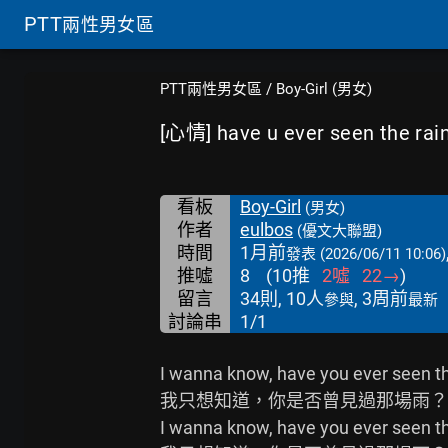
PTT
兩性男女區
PTT兩性男女區
/
Boy-Girl (男女)
[心情] have u ever seen the rai
看板
Boy-Girl
(男女)
作者
eulbos
(優文大聯盟)
時間
1月前
發表
(2026/06/11 10:06)
推噓
8
(
10
推
2
噓
22
→
)
留言
34則, 10人
, 3周前
參與
最新
討論串
1/1
I wanna know, have you ever seen the
我只想知道，你是否曾見過那場雨？

I wanna know, have you ever seen the