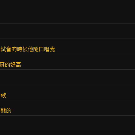
師試音的時候他隨口唱我
y真的好高
新歌
變態的