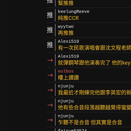
推
幫推推
keelungReeve
推
純推CCR
wyytwo
推
再推推
Alexi519
推
有一次民歌演唱會跟沈文程老
Alexi519
→
就彈鋼琴跟他演奏完了 他的ke
eulbos
→
樓上讚讚
njunju
→
我最近才剛練完他跟李英宏的
njunju
→
他有些合音段落越聽越覺得蠻
njunju
→
乍聽不是合音 但其實是合音