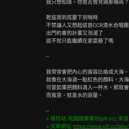
我只想知道，你是否曾見過那場雨？

乾這雨到底要下到啥時

不禁讓人又想起這首CCR清水合唱團
出門約會的計畫又泡湯了

這不就只能繼續在家耍廢了嗎

--

我常常會把內心的寬容比喻成大海，

就像在大海滴一點紅色的顏料，大海
可是如果把顏料滴入一杯水，那就會
而寬容，就是水的容量。

※ 發信站: 批踢踢實業坊(ptt.cc), 來自: 6
※ 文章網址: 
https://www.ptt.cc/bbs