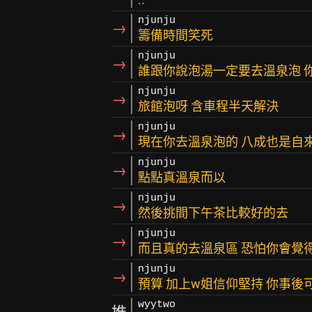
njunju
→
籌備時間笑死
njunju
→
誰跟你說泡湯一定要去溫泉泡 
njunju
→
旅館泡呀 含車程半天解決
njunju
→
現在你去溫泉泡的 八成也是自來
njunju
→
點點真溫泉而以
njunju
→
然後挑間下午茶比較好的去
njunju
→
而且真的去溫泉區 恐怕你會覺
njunju
→
預算 加上w姐信仰堅持 你事
wyytwo