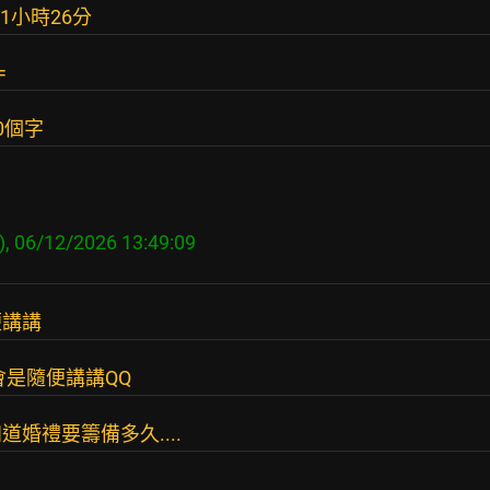
1小時26分
=
0個字
便講講
會是隨便講講QQ
婚禮要籌備多久....