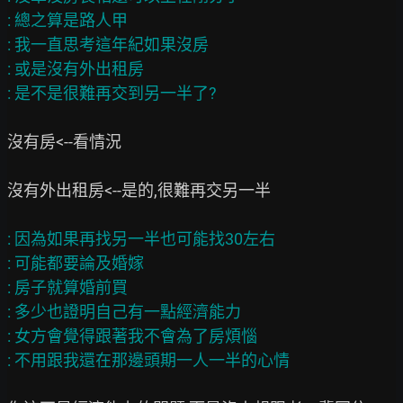
: 總之算是路人甲

: 我一直思考這年紀如果沒房

: 或是沒有外出租房

沒有房<--看情況

沒有外出租房<--是的,很難再交另一半

: 因為如果再找另一半也可能找30左右

: 可能都要論及婚嫁

: 房子就算婚前買

: 多少也證明自己有一點經濟能力

: 女方會覺得跟著我不會為了房煩惱
