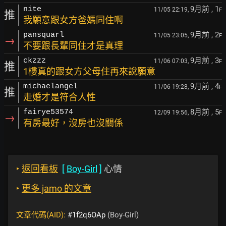
9月前
, 1
nite
11/05 22:19,
F
推
我願意跟女方爸媽同住啊
9月前
, 2
pansquarl
11/05 23:05,
F
→
不要跟長輩同住才是真理
9月前
, 3
ckzzz
11/06 07:03,
F
推
1樓真的跟女方父母住再來說願意
9月前
, 4
michaelangel
11/06 19:28,
F
推
走婚才是符合人性
8月前
, 5
fairye53574
12/09 19:56,
F
→
有房最好，沒房也沒關係
‣
返回看板
[
Boy-Girl
]
心情
‣
更多 jamo 的文章
文章代碼(AID):
#1f2q6OAp
(Boy-Girl)