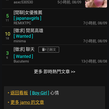
asxc530530
5小時前
,
08/09
[閒聊]女優推薦
5
[
japanavgirls
]
11
REMIXTPC
7小時前
,
08/09
[徵求] 閒晃高雄
10
[
Wanted
]
18
minima
7小時前
,
08/09
[徵求] 聊天
已刪文
3
[
Wanted
]
6
Bucutemi
13小時前
,
08/08
更多 即時熱門文章 >>
‣
返回看板
[
Boy-Girl
]
心情
‣
更多 jamo 的文章