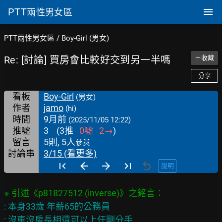
PTT
兩性男女區
PTT兩性男女區
/
Boy-Girl (男女)
Re: [討論] 買房會比較好交到另一半嗎
＋收藏
分享
看板
Boy-Girl
(男女)
作者
jamo
(hi)
時間
9月前
(2025/11/05 12:22)
推噓
3
(
3
推
0
噓
2
→
)
留言
5則, 5人
參與
討論串
3/15 (看更多)
說明
: 本身33歲 年薪65的公務員

: 沒車沒房長相還可以上任剛分手
