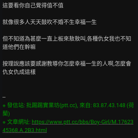
這要看你自己覺得值不值

就像很多人天天鼓吹不婚不生幸福一生

但不知道為甚麼一直上板來敖敖叫,各種仇女我也不知
道他們在幹嘛

按理說應該要感謝教導你怎麼幸福一生的人啊,怎麼會
仇女仇成這樣

※ 發信站: 批踢踢實業坊(ptt.cc), 來自: 83.87.43.148 (荷
蘭)

※ 文章網址: 
https://www.ptt.cc/bbs/Boy-Girl/M.17623
45368.A.2B3.html