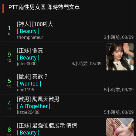
PTT兩性男女區 即時熱門文章
[神人] [100P]大
1
[
Beauty
]
6
triomphateur
3小時前
,
08/09
[正妹] 兪真
9
[
Beauty
]
12
jclee0000
4小時前
,
08/09
[徵求] 喜歡？
5
[
Wanted
]
11
ung1195
5小時前
,
08/09
[徵男] 颱風天徵男
4
[
AllTogether
]
11
lizzie20408
5小時前
,
08/09
[正妹] 最強硬體展示 倩倩
8
[
Beauty
]
17