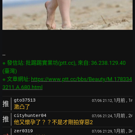
※ 發信站: 批踢踢實業坊(ptt.cc), 來自: 36.238.129.40 
(臺灣)

※ 文章網址: 
https://www.ptt.cc/bbs/Beauty/M.178334
3211.A.680.html
1月前
, 1
gto37513
07/06 21:12,
F
推
激凸了
1月前
, 2
cityhunter04
07/06 21:24,
F
推
他又懷孕了？？不是才剛拍穿惡2
1月前
, 3
zer0319
07/06 21:29,
F
→