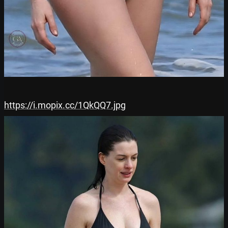
https://i.mopix.cc/1QkQQ7.jpg