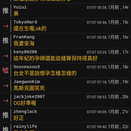
1月前
, 14
Yuiui
07/07 00:38,
F
推
美
1月前
, 15
TokyoHard
07/07 00:46,
F
→
還在生喔,ok的
1月前
, 16
FranKang
07/07 00:58,
F
推
我婆安海
1月前
, 17
keny80206
07/07 03:25,
F
→
這年紀的孕婦還能這樣算保持得真好
1月前
, 18
Souseasou3
07/07 07:05,
F
噓
台女不是說懷孕怎樣怎樣的
1月前
, 19
JaegwonKim
07/07 07:18,
F
→
馬斯克圖笑死
1月前
, 20
jackjoke2007
07/07 08:53,
F
→
OG好準喔
1月前
, 21
zhenglack
07/07 09:09,
F
推
好正
1月前
, 22
rainylife
07/07 09:40,
F
推