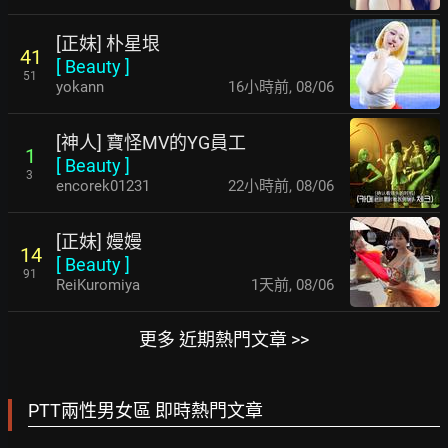
[正妹] 朴星垠
41
[
Beauty
]
51
yokann
16小時前
,
08/06
[神人] 寶怪MV的YG員工
1
[
Beauty
]
3
encorek01231
22小時前
,
08/06
[正妹] 嫚嫚
14
[
Beauty
]
91
ReiKuromiya
1天前
,
08/06
更多 近期熱門文章 >>
PTT兩性男女區 即時熱門文章