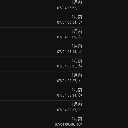
1月前
, 2
07/04 06:52
F
1月前
, 3
07/04 06:54
F
1月前
, 4
07/04 08:09
F
1月前
, 5
07/04 08:13
F
1月前
, 6
07/04 08:25
F
1月前
, 7
07/04 08:27
F
1月前
, 8
07/04 08:34
F
1月前
, 9
07/04 09:37
F
1月前
, 10
07/04 09:40
F