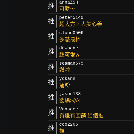
annaZSH
推
可愛～
peter5140
推
超大方，人美心善
cloud0506
推
多慧最棒
dowbane
推
超可愛w
seaman675
推
讚啦
yokann
推
寵粉
jason138
推
婆爆>///<
Vansace
推
有賺有回饋 給個推
coo2266
推
推