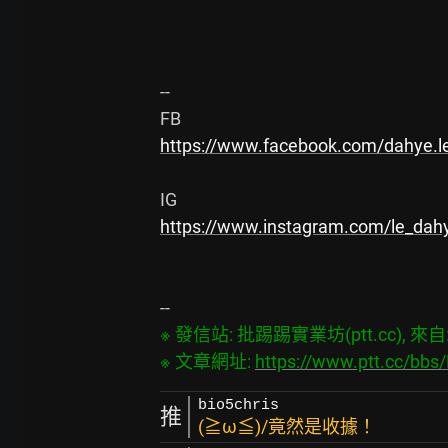
--

https://www.facebook.com/dahye.l
https://www.instagram.com/le_dah
※ 發信站: 批踢踢實業坊(ptt.cc), 來自: 1
※ 文章網址: 
https://www.ptt.cc/bb
bio5chris
推
(≧ω≦)/竟然是收據！