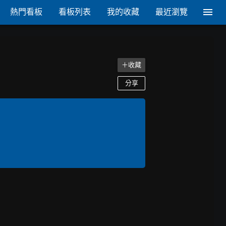
熱門看板
看板列表
我的收藏
最近瀏覽
＋收藏
分享