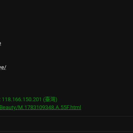
e
ye/
18.166.150.201 (臺灣)

s/Beauty/M.1783109348.A.55F.html