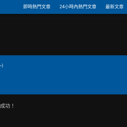
即時熱門文章
24小時內熱門文章
最新文章
~)
成功！
