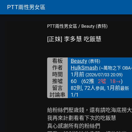
PTT
兩性男女區
PTT兩性男女區
/
Beauty (表特)
[正妹] 李多慧 吃飯慧
看板
Beauty
(表特)
作者
HulkSmash
(~萬物之下 OBA
時間
1月前
(2026/07/03 20:09)
推噓
60
(
62
推
2
噓
18
→
)
留言
82則, 72人
, 1月前
參與
最新
討論串
1/1
給粉絲們壓歲錢，還有請吃海底撈大
我再來計劃看看下次的吃飯慧

真心感謝所有的粉絲們
