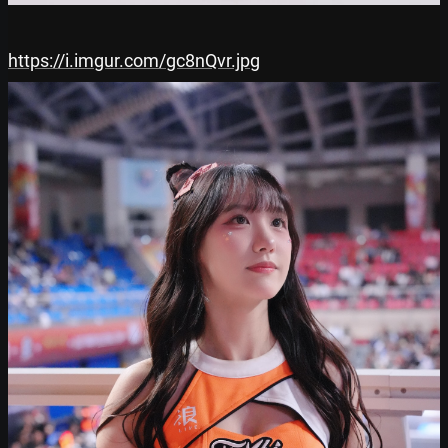
https://i.imgur.com/gc8nQvr.jpg