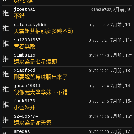
C杯遙遙
7月前
, 9
jzoethai
01/03 07:32,
F
推
不錯
7月前
, 10
silentsky555
01/03 08:37,
F
推
天雲姐菸抽那麼多跳不動
7月前
, 11
sa13961387
01/03 10:21,
F
推
青春無敵
7月前
, 12
Simba116
01/03 11:40,
F
推
還以為是七星爆頭
7月前
, 13
xiaofood
01/03 12:01,
F
推
剛要說藍莓味飄出來了
7月前
, 14
jason40311
01/03 12:04,
F
推
很像我大學學妹，不錯
7月前
, 15
fack3170
01/03 12:15,
F
推
小雲妹妹
7月前
, 16
s24066774
01/03 12:25,
F
推
還以為是謝天雲
7月前
, 17
amedes
01/03 19:00,
F