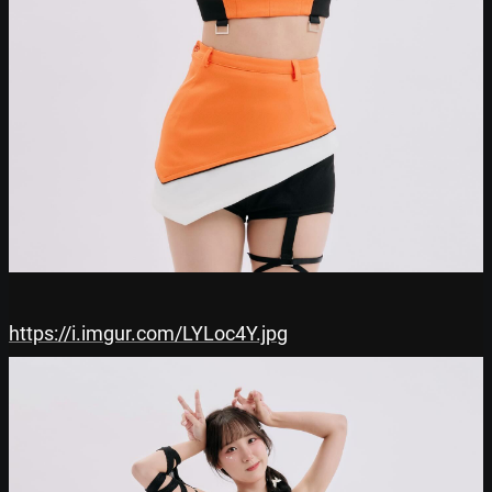
https://i.imgur.com/LYLoc4Y.jpg