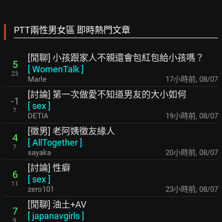
PTT兩性男女區 即時熱門文章
[閒聊] 小孩跟家人不親還會包紅包給小孩嗎？
5
[
WomenTalk
]
23
Marle
17小時前
,
08/07
[討論] 第一次做愛不知道男友的大小如何
-1
[
sex
]
7
DETIA
19小時前
,
08/07
[徵男] 老阿姨徵友緣人
4
[
AllTogether
]
7
sayaka
20小時前
,
08/07
[討論] 性癖
6
[
sex
]
11
zero101
23小時前
,
08/07
[閒聊] 油土+AV
7
[
japanavgirls
]
9