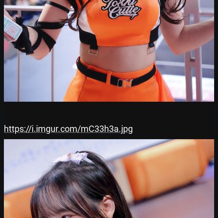
https://i.imgur.com/mC33h3a.jpg