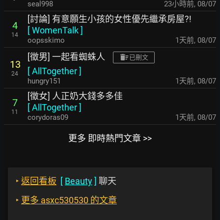
seal998
23小時前
,
08/07
[討論] 有意願生小孩的女性優先繼承房屋?!
4
[
WomenTalk
]
14
oopsskimo
1天前
,
08/07
[徵男] 一起看蜘蛛人
已刪文
13
[
AllTogether
]
24
hungry151
1天前
,
08/07
[徵女] 人正奶大錢多多佳
7
[
AllTogether
]
11
corydoras09
1天前
,
08/07
更多 即時熱門文章 >>
‣
返回看板
[
Beauty
]
聊天
‣
更多 asxc530530 的文章