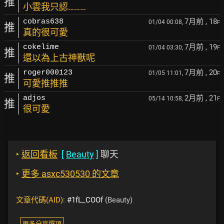
推
小雲我只認………
7月前
, 18
cobras638
01/04 00:08,
F
推
真的很可愛
7月前
, 19
cokelime
01/04 03:30,
F
推
還以為上古神獸呢
7月前
, 20
roger000123
01/05 11:01,
F
推
可愛推推推
2月前
, 21
adjos
05/14 10:58,
F
推
很可愛
‣
返回看板
[
Beauty
]
聊天
‣
更多 asxc530530 的文章
文章代碼(AID):
#1fL_COOf
(Beauty)
更多分享選項