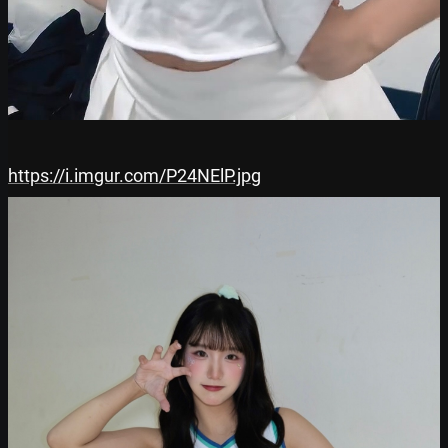
https://i.imgur.com/P24NElP.jpg