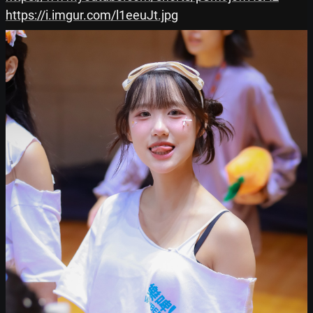
https://i.imgur.com/l1eeuJt.jpg