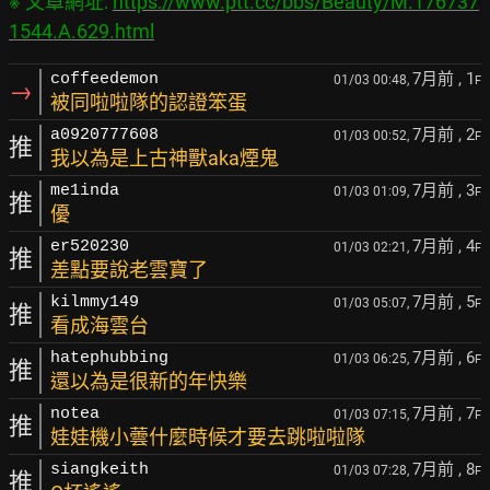
※ 文章網址: 
https://www.ptt.cc/bbs/Beauty/M.176737
1544.A.629.html
7月前
, 1
coffeedemon
01/03 00:48,
F
→
被同啦啦隊的認證笨蛋
7月前
, 2
a0920777608
01/03 00:52,
F
推
我以為是上古神獸aka煙鬼
7月前
, 3
me1inda
01/03 01:09,
F
推
優
7月前
, 4
er520230
01/03 02:21,
F
推
差點要說老雲寶了
7月前
, 5
kilmmy149
01/03 05:07,
F
推
看成海雲台
7月前
, 6
hatephubbing
01/03 06:25,
F
推
還以為是很新的年快樂
7月前
, 7
notea
01/03 07:15,
F
推
娃娃機小蕓什麼時候才要去跳啦啦隊
7月前
, 8
siangkeith
01/03 07:28,
F
推