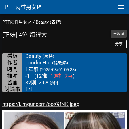
PTT
兩性男女區
PTT兩性男女區
/
Beauty (表特)
[正妹] 4位 都很大
＋收藏
分享
看板
Beauty
(表特)
作者
LondonHot
(倫敦熱)
時間
1年前
(2025/08/01 05:33)
推噓
-1
(
12
推
13
噓
7
→
)
留言
32則, 29人
參與
討論串
1/1
https://i.imgur.com/ooX9fNK.jpeg