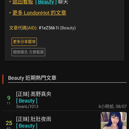
‣
返回看板
[
Beauty
]
聊天
‣
更多 LondonHot 的文章
文章代碼(AID):
#1eZ56k1I
(Beauty)
更多分享選項
關閉廣告 方便截圖
Beauty 近期熱門文章
[正妹] 髙野真央
9
[
Beauty
]
11
SeanLi1013
6小時前
,
08/07
[正妹] 肚肚夜雨
25
[
Beauty
]
43