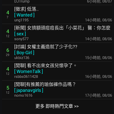
DJTrump
6小時前
,
08/07
[徵求] 低落..
4
[
Wanted
]
7
ung1195
14小時前
,
08/06
[新聞] 女擠額頭痘痘長出「小菜花」 醫：你怎麼
4
[
sex
]
12
sony577
14小時前
,
08/06
[討論] 女權主義造就了少子化??
6
[
Boy-Girl
]
29
ukbiz136
15小時前
,
08/06
[閒聊] 看不出來女孩兒懷孕了。
4
[
WomenTalk
]
12
rsbbs0611428
16小時前
,
08/06
[閒聊]有推薦的瑜伽褲作品嗎？
5
[
japanavgirls
]
12
nomo1616
17小時前
,
08/06
更多 即時熱門文章 >>