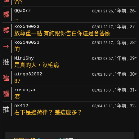
???
1年前
, 26
QQaOrz
08/01 21:26,
F
噓
…
1年前
, 27
ko2540023
08/01 23:17,
F
噓
放尊重一點 有純跟你告白你還是會答應
1年前
, 28
ko2540023
08/01 23:17,
F
→
的
1年前
, 29
MiniShy
08/02 03:57,
F
推
是真的大，沒毛病
1年前
, 30
airgp32002
08/02 10:31,
F
噓
87
1年前
, 31
rosonjan
08/02 15:01,
F
噓
滾
1年前
, 32
nk412
08/04 13:11,
F
推
右下是邊荷律？ 差這麼多？