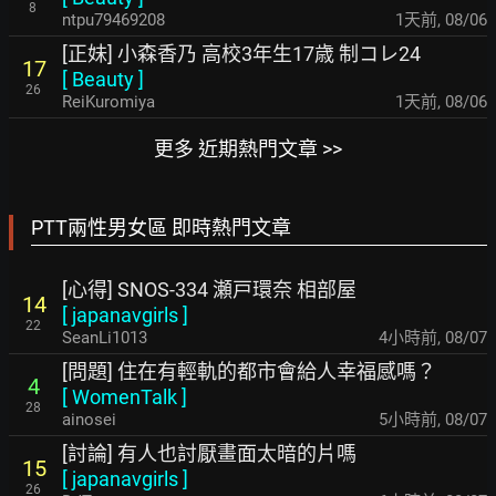
8
ntpu79469208
1天前
,
08/06
[正妹] 小森香乃 高校3年生17歳 制コレ24
17
[
Beauty
]
26
ReiKuromiya
1天前
,
08/06
更多 近期熱門文章 >>
PTT兩性男女區 即時熱門文章
[心得] SNOS-334 瀬戸環奈 相部屋
14
[
japanavgirls
]
22
SeanLi1013
4小時前
,
08/07
[問題] 住在有輕軌的都市會給人幸福感嗎？
4
[
WomenTalk
]
28
ainosei
5小時前
,
08/07
[討論] 有人也討厭畫面太暗的片嗎
15
[
japanavgirls
]
26