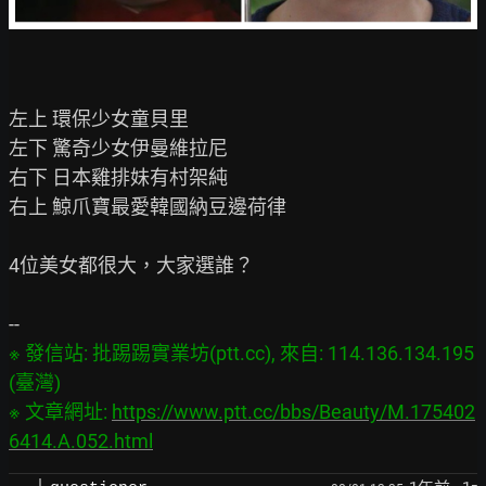
左上 環保少女童貝里

左下 驚奇少女伊曼維拉尼

右下 日本雞排妹有村架純

右上 鯨爪寶最愛韓國納豆邊荷律

4位美女都很大，大家選誰？

※ 發信站: 批踢踢實業坊(ptt.cc), 來自: 114.136.134.195 
(臺灣)

※ 文章網址: 
https://www.ptt.cc/bbs/Beauty/M.175402
6414.A.052.html