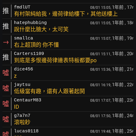
1年前
, 17
fmdlUT
08/01 15:05,
F
推
有村架純給我，邊荷律給樓下，其他送樓上
1年前
, 18
hatephubbing
08/01 15:05,
F
推
說什麼比臉大，太可笑
1年前
, 19
smallca
08/01 15:07,
F
→
右上超頂的 你不懂
1年前
, 20
Carters1109
08/01 15:11,
F
推
到底是多恨邊荷律連表特板都要po
1年前
, 21
dice456
08/01 15:36,
F
噓
z
1年前
, 22
jaytsu
08/01 16:19,
F
噓
低級當有趣，還有人跟著起鬨
1年前
, 23
CentaurM83
08/01 17:07,
F
噓
ID
1年前
, 24
g7a7n7
08/01 17:50,
F
噓
滾啦耖
1年前
, 25
lucas0118
08/01 19:48,
F
噓